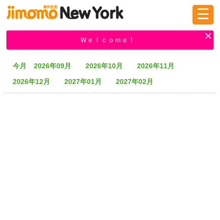
☰
ログイン
新規登録
Ｗｅｌｃｏｍｅ！
今月
2026年09月
2026年10月
2026年11月
掲示板
タウン情報
教えて！
2026年12月
2027年01月
2027年02月
ニュース
イベント
求人
物件
習い事