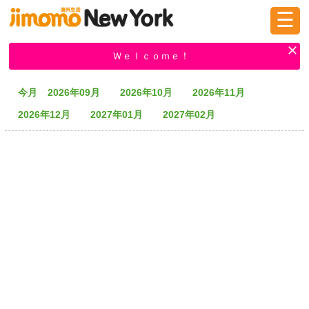
☰
ログイン
新規登録
Ｗｅｌｃｏｍｅ！
今月
2026年09月
2026年10月
2026年11月
掲示板
タウン情報
教えて！
2026年12月
2027年01月
2027年02月
ニュース
イベント
求人
物件
習い事