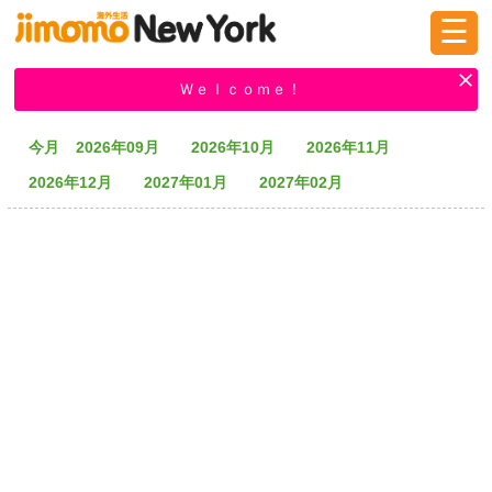
☰
ログイン
新規登録
Ｗｅｌｃｏｍｅ！
今月
2026年09月
2026年10月
2026年11月
掲示板
タウン情報
教えて！
2026年12月
2027年01月
2027年02月
ニュース
イベント
求人
物件
習い事