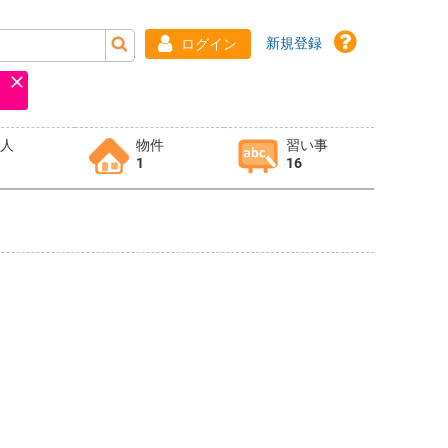
新規登録
ログイン
求人
物件
習い事
1
16