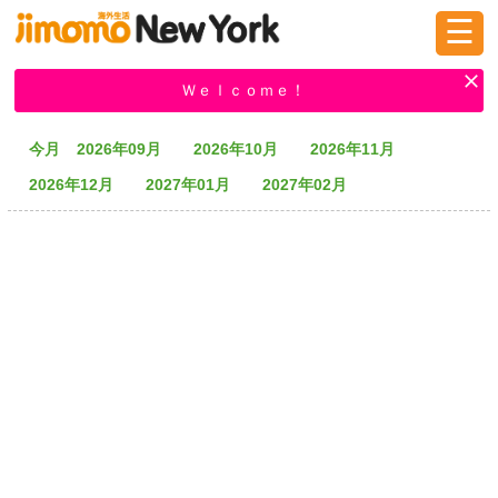
☰
ログイン
新規登録
Ｗｅｌｃｏｍｅ！
今月
2026年09月
2026年10月
2026年11月
掲示板
タウン情報
教えて！
2026年12月
2027年01月
2027年02月
ニュース
イベント
求人
物件
習い事