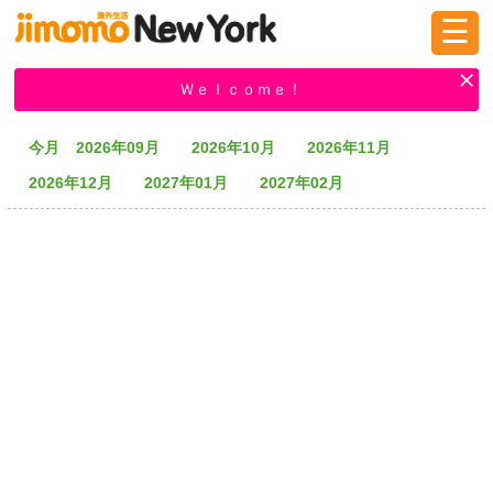
☰
ログイン
新規登録
Ｗｅｌｃｏｍｅ！
今月
2026年09月
2026年10月
2026年11月
掲示板
タウン情報
教えて！
2026年12月
2027年01月
2027年02月
ニュース
イベント
求人
物件
習い事