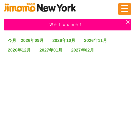
☰
ログイン
新規登録
Ｗｅｌｃｏｍｅ！
今月
2026年09月
2026年10月
2026年11月
掲示板
タウン情報
教えて！
2026年12月
2027年01月
2027年02月
ニュース
イベント
求人
物件
習い事