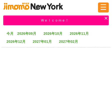
☰
ログイン
新規登録
Ｗｅｌｃｏｍｅ！
今月
2026年09月
2026年10月
2026年11月
掲示板
タウン情報
教えて！
2026年12月
2027年01月
2027年02月
ニュース
イベント
求人
物件
習い事