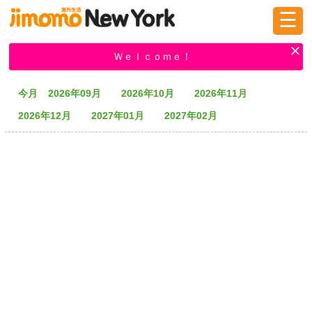
☰
ログイン
新規登録
Ｗｅｌｃｏｍｅ！
今月
2026年09月
2026年10月
2026年11月
掲示板
タウン情報
教えて！
2026年12月
2027年01月
2027年02月
ニュース
イベント
求人
物件
習い事