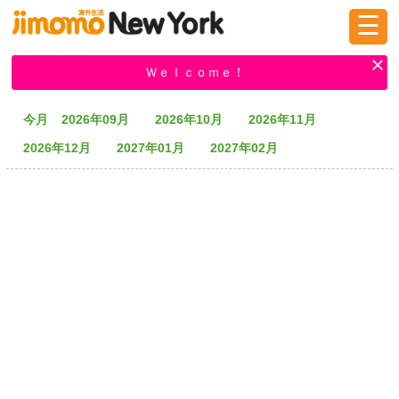
☰
ログイン
新規登録
Ｗｅｌｃｏｍｅ！
今月
2026年09月
2026年10月
2026年11月
掲示板
タウン情報
教えて！
2026年12月
2027年01月
2027年02月
ニュース
イベント
求人
物件
習い事