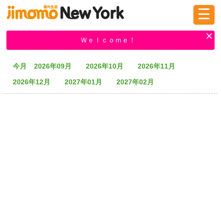
☰
ログイン
新規登録
Ｗｅｌｃｏｍｅ！
今月
2026年09月
2026年10月
2026年11月
掲示板
タウン情報
教えて！
2026年12月
2027年01月
2027年02月
ニュース
イベント
求人
物件
習い事