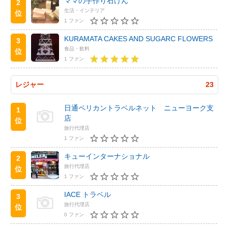
ママの手作り石けん
2
生活・インテリア
位
1 ファン
KURAMATA CAKES AND SUGARC FLOWERS
3
食品・飲料
位
1 ファン
レジャー
23
日通ペリカントラベルネット ニューヨーク支
1
店
位
旅行代理店
1 ファン
キューインターナショナル
2
旅行代理店
位
1 ファン
IACE トラベル
3
旅行代理店
位
0 ファン