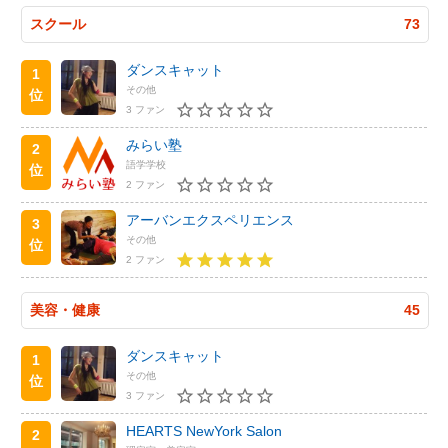
スクール
73
ダンスキャット
1
その他
位
3 ファン
みらい塾
2
語学学校
位
2 ファン
アーバンエクスペリエンス
3
その他
位
2 ファン
美容・健康
45
ダンスキャット
1
その他
位
3 ファン
HEARTS NewYork Salon
2