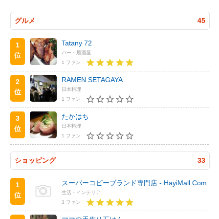
グルメ
45
Tatany 72
1
バー・居酒屋
位
1 ファン
RAMEN SETAGAYA
2
日本料理
位
1 ファン
たかはち
3
日本料理
位
1 ファン
ショッピング
33
スーパーコピーブランド専門店 - HayiMall.Com
1
生活・インテリア
位
3 ファン