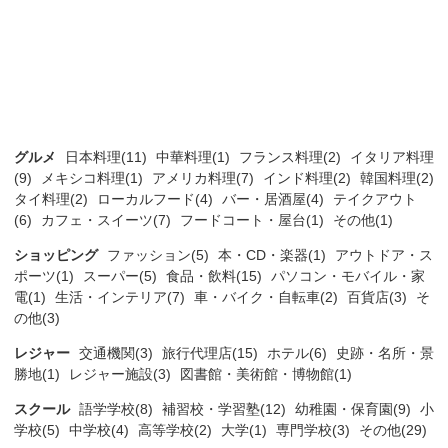
グルメ
日本料理(11)
中華料理(1)
フランス料理(2)
イタリア料理
(9)
メキシコ料理(1)
アメリカ料理(7)
インド料理(2)
韓国料理(2)
タイ料理(2)
ローカルフード(4)
バー・居酒屋(4)
テイクアウト
(6)
カフェ・スイーツ(7)
フードコート・屋台(1)
その他(1)
ショッピング
ファッション(5)
本・CD・楽器(1)
アウトドア・ス
ポーツ(1)
スーパー(5)
食品・飲料(15)
パソコン・モバイル・家
電(1)
生活・インテリア(7)
車・バイク・自転車(2)
百貨店(3)
そ
の他(3)
レジャー
交通機関(3)
旅行代理店(15)
ホテル(6)
史跡・名所・景
勝地(1)
レジャー施設(3)
図書館・美術館・博物館(1)
スクール
語学学校(8)
補習校・学習塾(12)
幼稚園・保育園(9)
小
学校(5)
中学校(4)
高等学校(2)
大学(1)
専門学校(3)
その他(29)