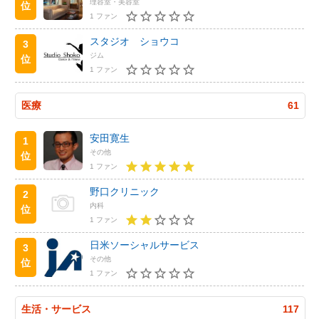
理容室・美容室
位
1 ファン
スタジオ ショウコ
3
ジム
位
1 ファン
医療
61
安田寛生
1
その他
位
1 ファン
野口クリニック
2
内科
位
1 ファン
日米ソーシャルサービス
3
その他
位
1 ファン
生活・サービス
117