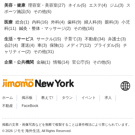
美容・健康
理容室・美容室(27)
ネイル(5)
エステ(4)
ジム(3)
ス
ポーツ施設(5)
その他(6)
医療
総合(1)
内科(16)
外科(4)
歯科(9)
婦人科(8)
眼科(3)
小児
科(11)
鍼灸・整体・マッサージ(2)
その他(16)
生活・サービス
サークル(15)
子育て(3)
不動産(34)
弁護士(3)
会計(4)
運送(4)
車(3)
保険(1)
メディア(12)
ブライダル(5)
チ
ャリティー(2)
その他(31)
企業・公共機関
金融(1)
情報(14)
官公庁(5)
その他(5)
|
|
|
|
|
|
ホーム
掲示板
教えて!
タウン
イベント
求人
|
不動産
FaceBook
掲載の文章・画像写真などを無断で複製することは著作権法により禁じられています。
ジモモ 海外生活
© 2026
, All Rights Reserved.