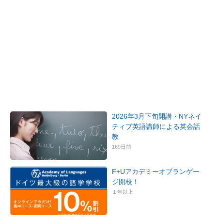
2026年3月下旬開講・NYネイ
ティブ英語講師による英会話
教
169日前
F+Uアカデミーオブランゲー
ジ開校！
１年以上