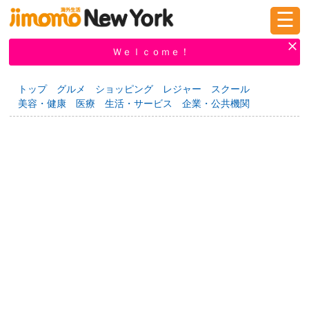
☰
ログイン
新規登録
Ｗｅｌｃｏｍｅ！
トップ
グルメ
ショッピング
レジャー
スクール
美容・健康
医療
生活・サービス
企業・公共機関
掲示板
タウン情報
教えて！
ニュース
イベント
求人
物件
習い事