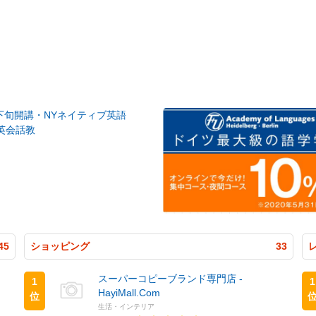
月下旬開講・NYネイティブ英語
英会話教
45
ショッピング
33
スーパーコピーブランド専門店 -
1
1
HayiMall.Com
位
生活・インテリア