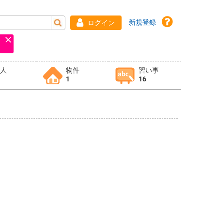
新規登録
ログイン
求人
物件
習い事
1
16