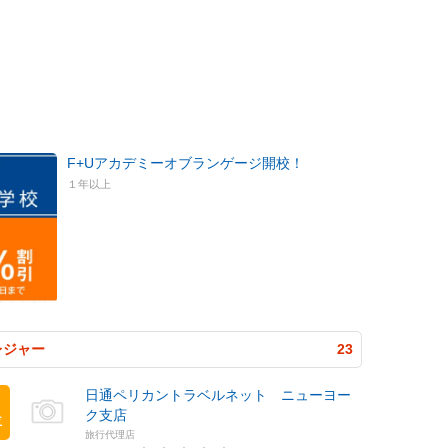
F+Uアカデミーオブランゲージ開校！
１年以上
レジャー
23
日通ペリカントラベルネット ニューヨー
ク支店
位
旅行代理店