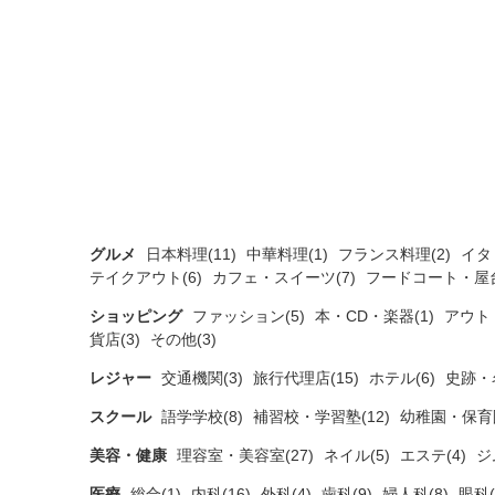
グルメ
日本料理(11)
中華料理(1)
フランス料理(2)
イタ
テイクアウト(6)
カフェ・スイーツ(7)
フードコート・屋台
ショッピング
ファッション(5)
本・CD・楽器(1)
アウト
貨店(3)
その他(3)
レジャー
交通機関(3)
旅行代理店(15)
ホテル(6)
史跡・
スクール
語学学校(8)
補習校・学習塾(12)
幼稚園・保育園
美容・健康
理容室・美容室(27)
ネイル(5)
エステ(4)
ジ
医療
総合(1)
内科(16)
外科(4)
歯科(9)
婦人科(8)
眼科(