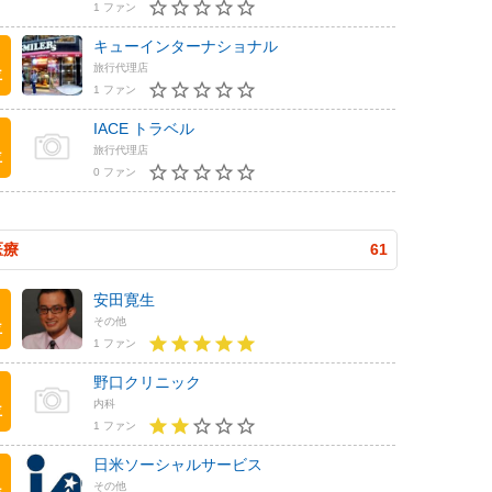
1 ファン
キューインターナショナル
旅行代理店
位
1 ファン
IACE トラベル
旅行代理店
位
0 ファン
医療
61
安田寛生
その他
位
1 ファン
野口クリニック
内科
位
1 ファン
日米ソーシャルサービス
その他
位