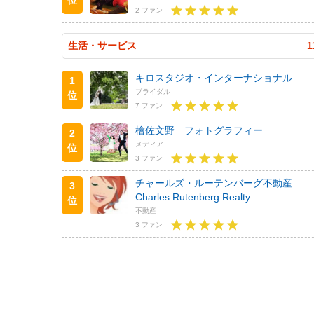
2 ファン
生活・サービス
1
キロスタジオ・インターナショナル
1
ブライダル
位
7 ファン
檜佐文野 フォトグラフィー
2
メディア
位
3 ファン
チャールズ・ルーテンバーグ不動産
3
Charles Rutenberg Realty
位
不動産
3 ファン