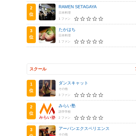
RAMEN SETAGAYA
2
日本料理
位
1 ファン
たかはち
3
日本料理
位
1 ファン
スクール
ダンスキャット
1
その他
位
3 ファン
みらい塾
2
語学学校
位
2 ファン
アーバンエクスペリエンス
3
その他
位