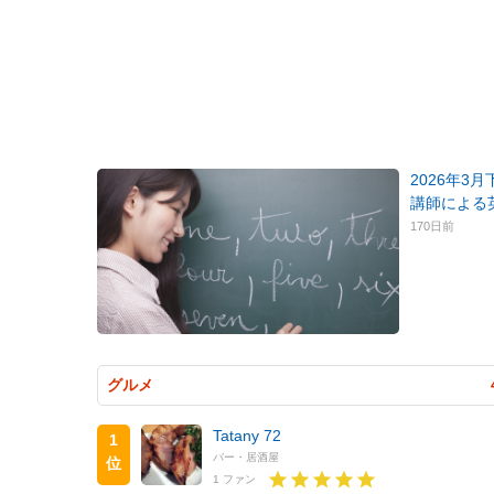
2026年3
講師による
170日前
グルメ
Tatany 72
1
バー・居酒屋
位
1 ファン