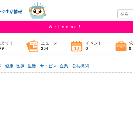
ーク生活情報
Ｗｅｌｃｏｍｅ！
教えて！
ニュース
イベント
79
254
0
0
容・健康
医療
生活・サービス
企業・公共機関