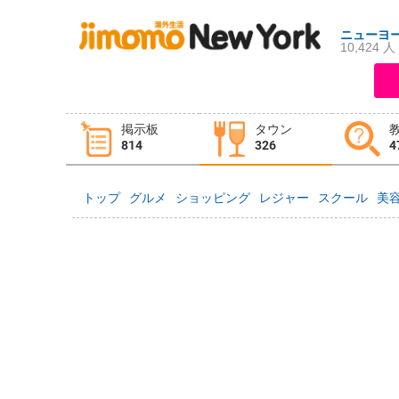
ニューヨ
10,424 人
ログイン
新規登録
掲示板
タウン
掲示板
タウン情報
教えて！
814
326
4
トップ
グルメ
ショッピング
レジャー
スクール
美
ニュース
イベント
求人
物件
習い事