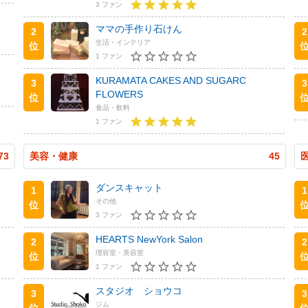
3 ファン
ママの手作り石けん
2
2
生活・インテリア
位
1 ファン
KURAMATA CAKES AND SUGARC
3
3
FLOWERS
位
食品・飲料
1 ファン
73
美容・健康
45
ダンスキャット
1
1
その他
位
3 ファン
HEARTS NewYork Salon
2
2
理容室・美容室
位
1 ファン
スタジオ ショウコ
3
3
ジム
位