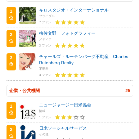
キロスタジオ・インターナショナル
1
ブライダル
位
7 ファン
檜佐文野 フォトグラフィー
2
メディア
位
3 ファン
チャールズ・ルーテンバーグ不動産 Charles
3
Rutenberg Realty
位
不動産
3 ファン
企業・公共機関
25
ニュージャージー日米協会
1
情報
位
1 ファン
日米ソーシャルサービス
2
その他
位