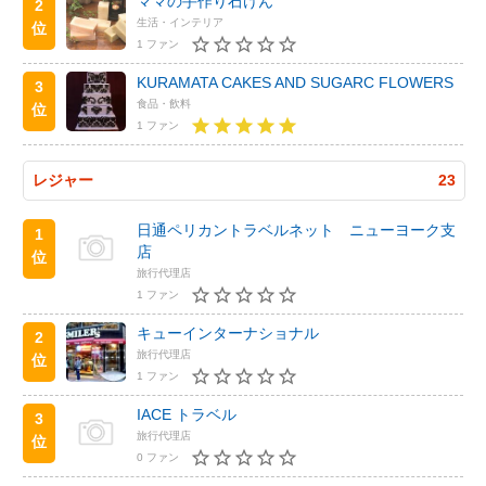
ママの手作り石けん
2
生活・インテリア
位
1 ファン
KURAMATA CAKES AND SUGARC FLOWERS
3
食品・飲料
位
1 ファン
レジャー
23
日通ペリカントラベルネット ニューヨーク支
1
店
位
旅行代理店
1 ファン
キューインターナショナル
2
旅行代理店
位
1 ファン
IACE トラベル
3
旅行代理店
位
0 ファン