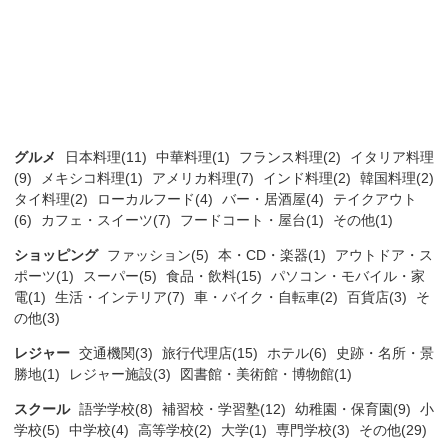
グルメ
日本料理(11)
中華料理(1)
フランス料理(2)
イタリア料理
(9)
メキシコ料理(1)
アメリカ料理(7)
インド料理(2)
韓国料理(2)
タイ料理(2)
ローカルフード(4)
バー・居酒屋(4)
テイクアウト
(6)
カフェ・スイーツ(7)
フードコート・屋台(1)
その他(1)
ショッピング
ファッション(5)
本・CD・楽器(1)
アウトドア・ス
ポーツ(1)
スーパー(5)
食品・飲料(15)
パソコン・モバイル・家
電(1)
生活・インテリア(7)
車・バイク・自転車(2)
百貨店(3)
そ
の他(3)
レジャー
交通機関(3)
旅行代理店(15)
ホテル(6)
史跡・名所・景
勝地(1)
レジャー施設(3)
図書館・美術館・博物館(1)
スクール
語学学校(8)
補習校・学習塾(12)
幼稚園・保育園(9)
小
学校(5)
中学校(4)
高等学校(2)
大学(1)
専門学校(3)
その他(29)