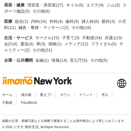
美容・健康
理容室・美容室(27)
ネイル(5)
エステ(4)
ジム(3)
ス
ポーツ施設(5)
その他(6)
医療
総合(1)
内科(16)
外科(4)
歯科(9)
婦人科(8)
眼科(3)
小児
科(11)
鍼灸・整体・マッサージ(2)
その他(16)
生活・サービス
サークル(15)
子育て(3)
不動産(34)
弁護士(3)
会計(4)
運送(4)
車(3)
保険(1)
メディア(12)
ブライダル(5)
チ
ャリティー(2)
その他(31)
企業・公共機関
金融(1)
情報(14)
官公庁(5)
その他(5)
|
|
|
|
|
|
ホーム
掲示板
教えて!
タウン
イベント
求人
|
不動産
FaceBook
掲載の文章・画像写真などを無断で複製することは著作権法により禁じられています。
ジモモ 海外生活
© 2026
, All Rights Reserved.