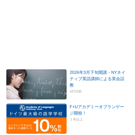
2026年3月下旬開講・NYネイ
ティブ英語講師による英会話
教
167日前
F+Uアカデミーオブランゲー
ジ開校！
１年以上