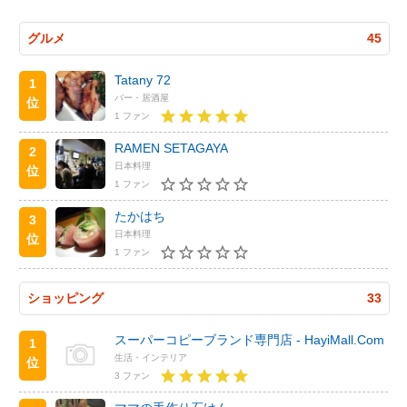
グルメ
45
Tatany 72
1
バー・居酒屋
位
1 ファン
RAMEN SETAGAYA
2
日本料理
位
1 ファン
たかはち
3
日本料理
位
1 ファン
ショッピング
33
スーパーコピーブランド専門店 - HayiMall.Com
1
生活・インテリア
位
3 ファン