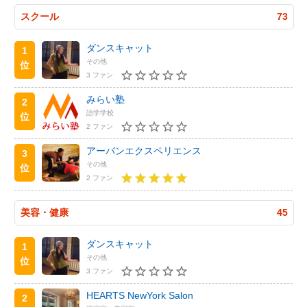
スクール
73
ダンスキャット
1
その他
位
3 ファン
みらい塾
2
語学学校
位
2 ファン
アーバンエクスペリエンス
3
その他
位
2 ファン
美容・健康
45
ダンスキャット
1
その他
位
3 ファン
HEARTS NewYork Salon
2