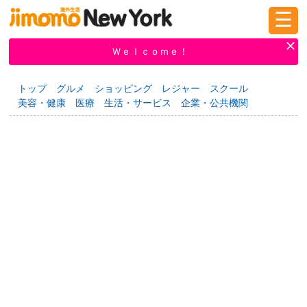
☰
ログイン
新規登録
Ｗｅｌｃｏｍｅ！
トップ
グルメ
ショッピング
レジャー
スクール
美容・健康
医療
生活・サービス
企業・公共機関
掲示板
タウン情報
教えて！
ニュース
イベント
求人
物件
習い事