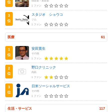
理容室・美容室
位
1 ファン
スタジオ ショウコ
3
ジム
位
1 ファン
医療
61
安田寛生
1
その他
位
1 ファン
野口クリニック
2
内科
位
1 ファン
日米ソーシャルサービス
3
その他
位
1 ファン
生活・サービス
117