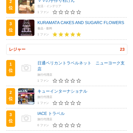
ママの手作り石けん
2
生活・インテリア
位
1 ファン
KURAMATA CAKES AND SUGARC FLOWERS
3
食品・飲料
位
1 ファン
レジャー
23
日通ペリカントラベルネット ニューヨーク支
1
店
位
旅行代理店
1 ファン
キューインターナショナル
2
旅行代理店
位
1 ファン
IACE トラベル
3
旅行代理店
位
0 ファン