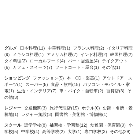
グルメ
日本料理(11)
中華料理(1)
フランス料理(2)
イタリア料理
(9)
メキシコ料理(1)
アメリカ料理(7)
インド料理(2)
韓国料理(2)
タイ料理(2)
ローカルフード(4)
バー・居酒屋(4)
テイクアウト
(6)
カフェ・スイーツ(7)
フードコート・屋台(1)
その他(1)
ショッピング
ファッション(5)
本・CD・楽器(1)
アウトドア・ス
ポーツ(1)
スーパー(5)
食品・飲料(15)
パソコン・モバイル・家
電(1)
生活・インテリア(7)
車・バイク・自転車(2)
百貨店(3)
そ
の他(3)
レジャー
交通機関(3)
旅行代理店(15)
ホテル(6)
史跡・名所・景
勝地(1)
レジャー施設(3)
図書館・美術館・博物館(1)
スクール
語学学校(8)
補習校・学習塾(12)
幼稚園・保育園(9)
小
学校(5)
中学校(4)
高等学校(2)
大学(1)
専門学校(3)
その他(29)