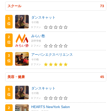
スクール
73
ダンスキャット
1
その他
位
3 ファン
みらい塾
2
語学学校
位
2 ファン
アーバンエクスペリエンス
3
その他
位
2 ファン
美容・健康
45
ダンスキャット
1
その他
位
3 ファン
HEARTS NewYork Salon
2