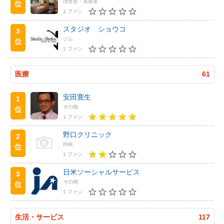
理容室・美容室
位
1 ファン
スタジオ ショウコ
3
ジム
位
1 ファン
医療
61
安田寛生
1
その他
位
1 ファン
野口クリニック
2
内科
位
1 ファン
日米ソーシャルサービス
3
その他
位
1 ファン
生活・サービス
117