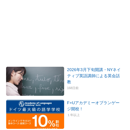
2026年3月下旬開講・NYネイ
ティブ英語講師による英会話
教
168日前
F+Uアカデミーオブランゲー
ジ開校！
１年以上