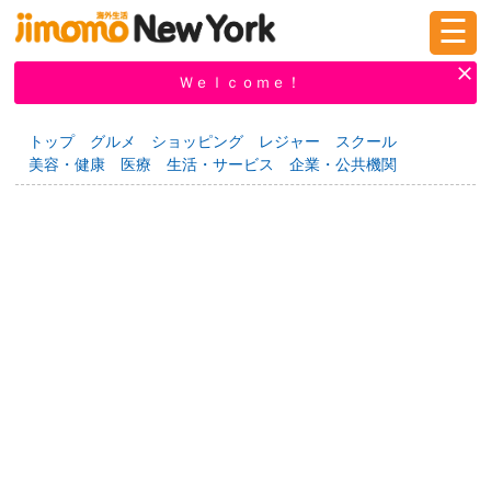
☰
ログイン
新規登録
Ｗｅｌｃｏｍｅ！
トップ
グルメ
ショッピング
レジャー
スクール
美容・健康
医療
生活・サービス
企業・公共機関
掲示板
タウン情報
教えて！
ニュース
イベント
求人
物件
習い事