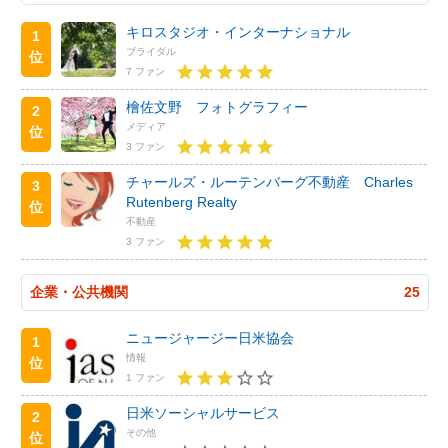
キロスタジオ・インターナショナル
1
ブライダル
位
7 ファン
檜佐文野 フォトグラフィー
2
メディア
位
3 ファン
チャールズ・ルーテンバーグ不動産 Charles
3
Rutenberg Realty
位
不動産
3 ファン
企業・公共機関
25
ニュージャージー日米協会
1
情報
位
1 ファン
日米ソーシャルサービス
2
その他
位