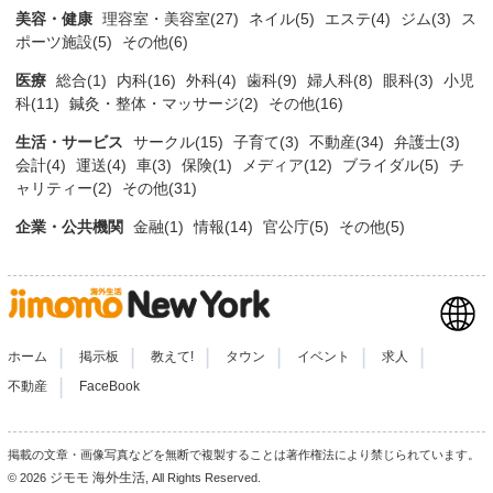
美容・健康
理容室・美容室(27)
ネイル(5)
エステ(4)
ジム(3)
ス
ポーツ施設(5)
その他(6)
医療
総合(1)
内科(16)
外科(4)
歯科(9)
婦人科(8)
眼科(3)
小児
科(11)
鍼灸・整体・マッサージ(2)
その他(16)
生活・サービス
サークル(15)
子育て(3)
不動産(34)
弁護士(3)
会計(4)
運送(4)
車(3)
保険(1)
メディア(12)
ブライダル(5)
チ
ャリティー(2)
その他(31)
企業・公共機関
金融(1)
情報(14)
官公庁(5)
その他(5)
|
|
|
|
|
|
ホーム
掲示板
教えて!
タウン
イベント
求人
|
不動産
FaceBook
掲載の文章・画像写真などを無断で複製することは著作権法により禁じられています。
ジモモ 海外生活
© 2026
, All Rights Reserved.