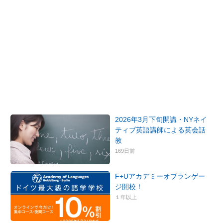
2026年3月下旬開講・NYネイ
ティブ英語講師による英会話
教
169日前
F+Uアカデミーオブランゲー
ジ開校！
１年以上