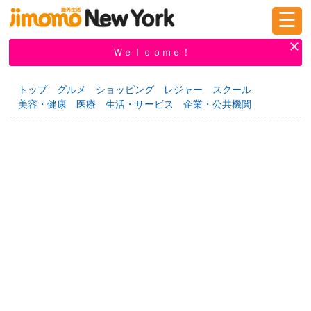
☰
ログイン
新規登録
Ｗｅｌｃｏｍｅ！
トップ
グルメ
ショッピング
レジャー
スクール
美容・健康
医療
生活・サービス
企業・公共機関
掲示板
タウン情報
教えて！
ニュース
イベント
求人
物件
習い事