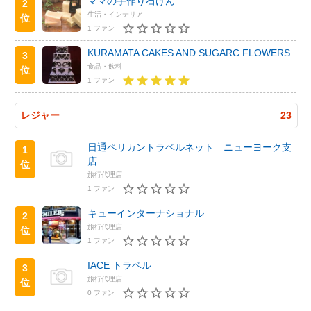
ママの手作り石けん
2
生活・インテリア
位
1 ファン
KURAMATA CAKES AND SUGARC FLOWERS
3
食品・飲料
位
1 ファン
レジャー
23
日通ペリカントラベルネット ニューヨーク支
1
店
位
旅行代理店
1 ファン
キューインターナショナル
2
旅行代理店
位
1 ファン
IACE トラベル
3
旅行代理店
位
0 ファン