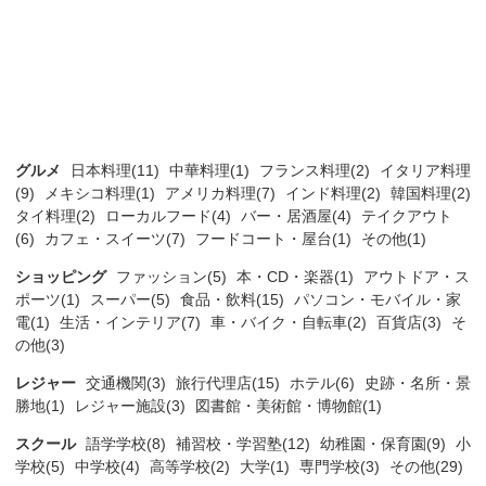
グルメ
日本料理(11)
中華料理(1)
フランス料理(2)
イタリア料理
(9)
メキシコ料理(1)
アメリカ料理(7)
インド料理(2)
韓国料理(2)
タイ料理(2)
ローカルフード(4)
バー・居酒屋(4)
テイクアウト
(6)
カフェ・スイーツ(7)
フードコート・屋台(1)
その他(1)
ショッピング
ファッション(5)
本・CD・楽器(1)
アウトドア・ス
ポーツ(1)
スーパー(5)
食品・飲料(15)
パソコン・モバイル・家
電(1)
生活・インテリア(7)
車・バイク・自転車(2)
百貨店(3)
そ
の他(3)
レジャー
交通機関(3)
旅行代理店(15)
ホテル(6)
史跡・名所・景
勝地(1)
レジャー施設(3)
図書館・美術館・博物館(1)
スクール
語学学校(8)
補習校・学習塾(12)
幼稚園・保育園(9)
小
学校(5)
中学校(4)
高等学校(2)
大学(1)
専門学校(3)
その他(29)