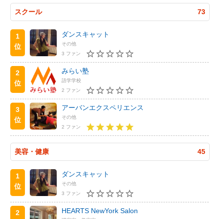
スクール
73
ダンスキャット
1
その他
位
3 ファン
みらい塾
2
語学学校
位
2 ファン
アーバンエクスペリエンス
3
その他
位
2 ファン
美容・健康
45
ダンスキャット
1
その他
位
3 ファン
HEARTS NewYork Salon
2