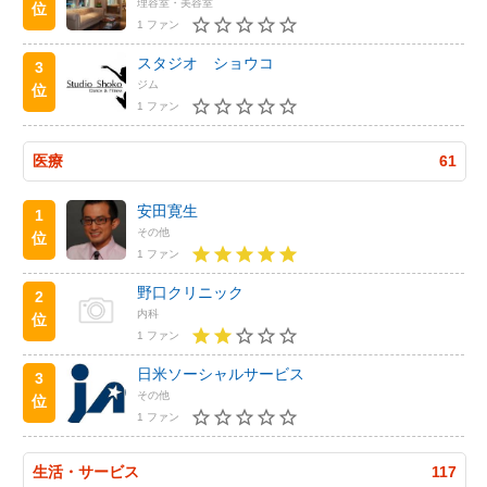
理容室・美容室
位
1 ファン
スタジオ ショウコ
3
ジム
位
1 ファン
医療
61
安田寛生
1
その他
位
1 ファン
野口クリニック
2
内科
位
1 ファン
日米ソーシャルサービス
3
その他
位
1 ファン
生活・サービス
117