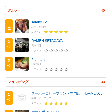
グルメ
45
Tatany 72
1
バー・居酒屋
位
1 ファン
RAMEN SETAGAYA
2
日本料理
位
1 ファン
たかはち
3
日本料理
位
1 ファン
ショッピング
33
スーパーコピーブランド専門店 - HayiMall.Com
1
生活・インテリア
位
3 ファン