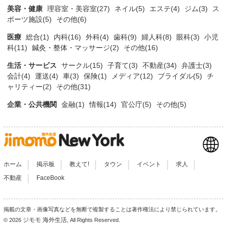
美容・健康
理容室・美容室(27)
ネイル(5)
エステ(4)
ジム(3)
ス
ポーツ施設(5)
その他(6)
医療
総合(1)
内科(16)
外科(4)
歯科(9)
婦人科(8)
眼科(3)
小児
科(11)
鍼灸・整体・マッサージ(2)
その他(16)
生活・サービス
サークル(15)
子育て(3)
不動産(34)
弁護士(3)
会計(4)
運送(4)
車(3)
保険(1)
メディア(12)
ブライダル(5)
チ
ャリティー(2)
その他(31)
企業・公共機関
金融(1)
情報(14)
官公庁(5)
その他(5)
|
|
|
|
|
|
ホーム
掲示板
教えて!
タウン
イベント
求人
|
不動産
FaceBook
掲載の文章・画像写真などを無断で複製することは著作権法により禁じられています。
ジモモ 海外生活
© 2026
, All Rights Reserved.