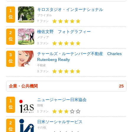
キロスタジオ・インターナショナル
1
ブライダル
位
7 ファン
檜佐文野 フォトグラフィー
2
メディア
位
3 ファン
チャールズ・ルーテンバーグ不動産 Charles
3
Rutenberg Realty
位
不動産
3 ファン
企業・公共機関
25
ニュージャージー日米協会
1
情報
位
1 ファン
日米ソーシャルサービス
2
その他
位