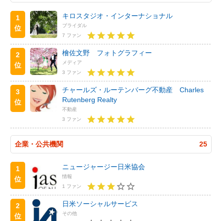
キロスタジオ・インターナショナル
1
ブライダル
位
7 ファン
檜佐文野 フォトグラフィー
2
メディア
位
3 ファン
チャールズ・ルーテンバーグ不動産 Charles
3
Rutenberg Realty
位
不動産
3 ファン
企業・公共機関
25
ニュージャージー日米協会
1
情報
位
1 ファン
日米ソーシャルサービス
2
その他
位