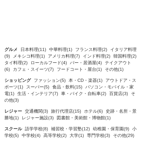
グルメ
日本料理(11)
中華料理(1)
フランス料理(2)
イタリア料理
(9)
メキシコ料理(1)
アメリカ料理(7)
インド料理(2)
韓国料理(2)
タイ料理(2)
ローカルフード(4)
バー・居酒屋(4)
テイクアウト
(6)
カフェ・スイーツ(7)
フードコート・屋台(1)
その他(1)
ショッピング
ファッション(5)
本・CD・楽器(1)
アウトドア・ス
ポーツ(1)
スーパー(5)
食品・飲料(15)
パソコン・モバイル・家
電(1)
生活・インテリア(7)
車・バイク・自転車(2)
百貨店(3)
そ
の他(3)
レジャー
交通機関(3)
旅行代理店(15)
ホテル(6)
史跡・名所・景
勝地(1)
レジャー施設(3)
図書館・美術館・博物館(1)
スクール
語学学校(8)
補習校・学習塾(12)
幼稚園・保育園(9)
小
学校(5)
中学校(4)
高等学校(2)
大学(1)
専門学校(3)
その他(29)