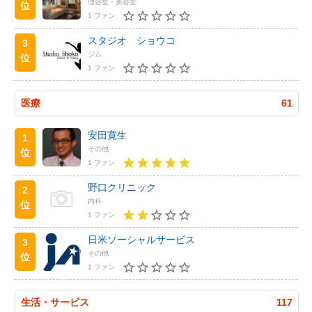
理容室・美容室
位
1 ファン
スタジオ ショウコ
3
ジム
位
1 ファン
医療
61
安田寛生
1
その他
位
1 ファン
野口クリニック
2
内科
位
1 ファン
日米ソーシャルサービス
3
その他
位
1 ファン
生活・サービス
117