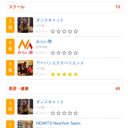
スクール
73
ダンスキャット
1
その他
位
3 ファン
みらい塾
2
語学学校
位
2 ファン
アーバンエクスペリエンス
3
その他
位
2 ファン
美容・健康
45
ダンスキャット
1
その他
位
3 ファン
HEARTS NewYork Salon
2