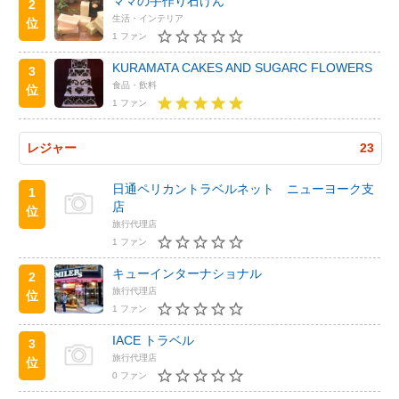
ママの手作り石けん
2
生活・インテリア
位
1 ファン
KURAMATA CAKES AND SUGARC FLOWERS
3
食品・飲料
位
1 ファン
レジャー
23
日通ペリカントラベルネット ニューヨーク支
1
店
位
旅行代理店
1 ファン
キューインターナショナル
2
旅行代理店
位
1 ファン
IACE トラベル
3
旅行代理店
位
0 ファン