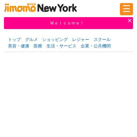
☰
ログイン
新規登録
Ｗｅｌｃｏｍｅ！
トップ
グルメ
ショッピング
レジャー
スクール
美容・健康
医療
生活・サービス
企業・公共機関
掲示板
タウン情報
教えて！
ニュース
イベント
求人
物件
習い事