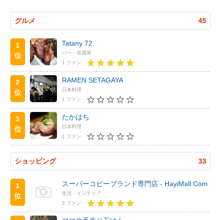
グルメ
45
Tatany 72
1
バー・居酒屋
位
1 ファン
RAMEN SETAGAYA
2
日本料理
位
1 ファン
たかはち
3
日本料理
位
1 ファン
ショッピング
33
スーパーコピーブランド専門店 - HayiMall.Com
1
生活・インテリア
位
3 ファン