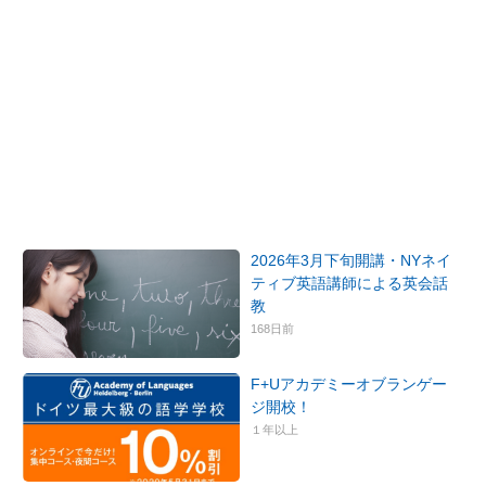
2026年3月下旬開講・NYネイ
ティブ英語講師による英会話
教
168日前
F+Uアカデミーオブランゲー
ジ開校！
１年以上