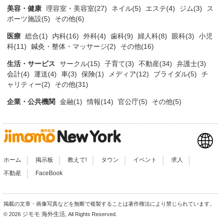
美容・健康
理容室・美容室(27)
ネイル(5)
エステ(4)
ジム(3)
ス
ポーツ施設(5)
その他(6)
医療
総合(1)
内科(16)
外科(4)
歯科(9)
婦人科(8)
眼科(3)
小児
科(11)
鍼灸・整体・マッサージ(2)
その他(16)
生活・サービス
サークル(15)
子育て(3)
不動産(34)
弁護士(3)
会計(4)
運送(4)
車(3)
保険(1)
メディア(12)
ブライダル(5)
チ
ャリティー(2)
その他(31)
企業・公共機関
金融(1)
情報(14)
官公庁(5)
その他(5)
|
|
|
|
|
|
ホーム
掲示板
教えて!
タウン
イベント
求人
|
不動産
FaceBook
掲載の文章・画像写真などを無断で複製することは著作権法により禁じられています。
ジモモ 海外生活
© 2026
, All Rights Reserved.