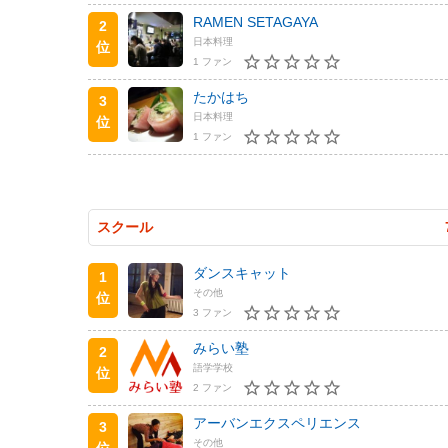
RAMEN SETAGAYA
2
日本料理
位
1 ファン
たかはち
3
日本料理
位
1 ファン
スクール
ダンスキャット
1
その他
位
3 ファン
みらい塾
2
語学学校
位
2 ファン
アーバンエクスペリエンス
3
その他
位