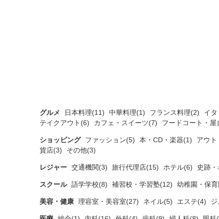
グルメ
日本料理(11)
中華料理(1)
フランス料理(2)
イタ
テイクアウト(6)
カフェ・スイーツ(7)
フードコート・屋台
ショッピング
ファッション(5)
本・CD・楽器(1)
アウト
貨店(3)
その他(3)
レジャー
交通機関(3)
旅行代理店(15)
ホテル(6)
史跡・
スクール
語学学校(8)
補習校・学習塾(12)
幼稚園・保育園
美容・健康
理容室・美容室(27)
ネイル(5)
エステ(4)
ジ
医療
総合(1)
内科(16)
外科(4)
歯科(9)
婦人科(8)
眼科(