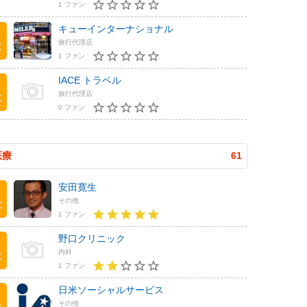
1 ファン
キューインターナショナル
旅行代理店
位
1 ファン
IACE トラベル
旅行代理店
位
0 ファン
医療
61
安田寛生
その他
位
1 ファン
野口クリニック
内科
位
1 ファン
日米ソーシャルサービス
その他
位