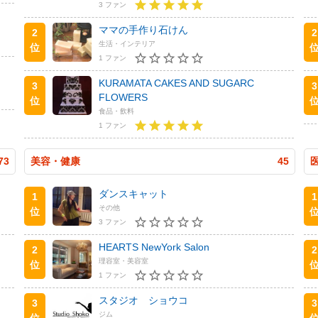
3 ファン
ママの手作り石けん
2
2
生活・インテリア
位
1 ファン
KURAMATA CAKES AND SUGARC
3
3
FLOWERS
位
食品・飲料
1 ファン
73
美容・健康
45
ダンスキャット
1
1
その他
位
3 ファン
HEARTS NewYork Salon
2
2
理容室・美容室
位
1 ファン
スタジオ ショウコ
3
3
ジム
位