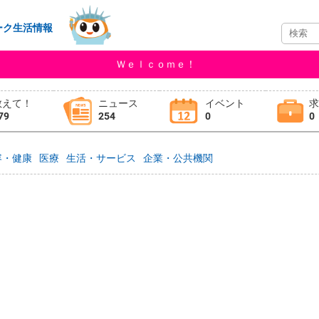
ーク生活情報
Ｗｅｌｃｏｍｅ！
教えて！
ニュース
イベント
79
254
0
0
容・健康
医療
生活・サービス
企業・公共機関