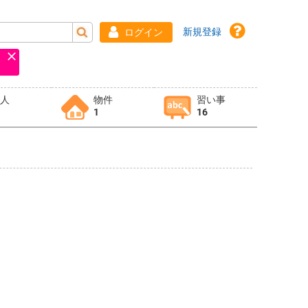
新規登録
ログイン
求人
物件
習い事
1
16