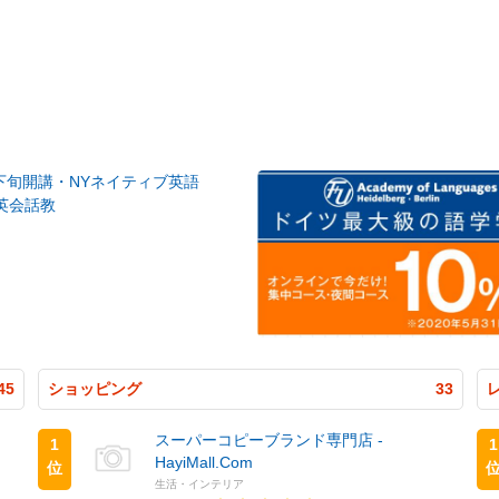
月下旬開講・NYネイティブ英語
英会話教
45
ショッピング
33
スーパーコピーブランド専門店 -
1
1
HayiMall.Com
位
生活・インテリア