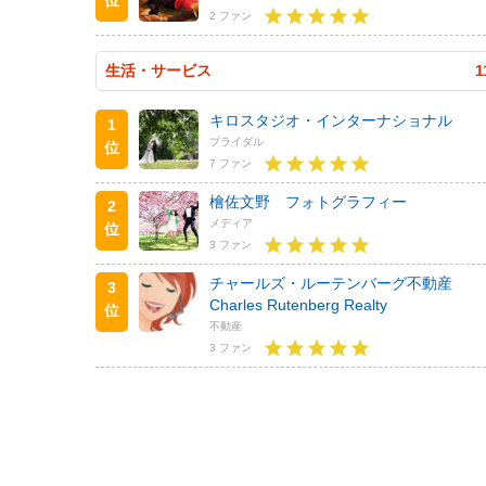
2 ファン
生活・サービス
1
キロスタジオ・インターナショナル
1
ブライダル
位
7 ファン
檜佐文野 フォトグラフィー
2
メディア
位
3 ファン
チャールズ・ルーテンバーグ不動産
3
Charles Rutenberg Realty
位
不動産
3 ファン