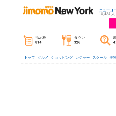
ニューヨ
10,424 人
ログイン
新規登録
掲示板
タウン
掲示板
タウン情報
教えて！
814
326
4
トップ
グルメ
ショッピング
レジャー
スクール
美
ニュース
イベント
求人
物件
習い事