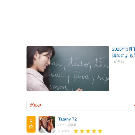
2026年3
講師による
169日前
グルメ
Tatany 72
1
バー・居酒屋
位
1 ファン