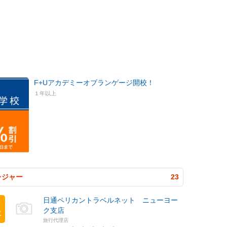
F+Uアカデミーオブランゲージ開校！
１年以上
レジャー
23
日通ペリカントラベルネット ニューヨー
ク支店
位
旅行代理店