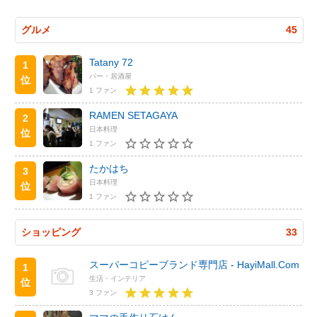
グルメ
45
Tatany 72
1
バー・居酒屋
位
1 ファン
RAMEN SETAGAYA
2
日本料理
位
1 ファン
たかはち
3
日本料理
位
1 ファン
ショッピング
33
スーパーコピーブランド専門店 - HayiMall.Com
1
生活・インテリア
位
3 ファン