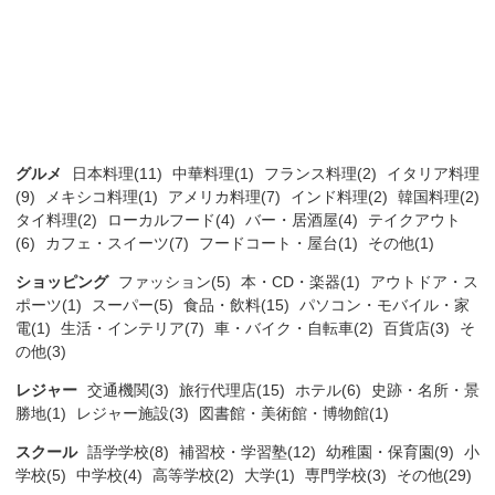
グルメ
日本料理(11)
中華料理(1)
フランス料理(2)
イタリア料理
(9)
メキシコ料理(1)
アメリカ料理(7)
インド料理(2)
韓国料理(2)
タイ料理(2)
ローカルフード(4)
バー・居酒屋(4)
テイクアウト
(6)
カフェ・スイーツ(7)
フードコート・屋台(1)
その他(1)
ショッピング
ファッション(5)
本・CD・楽器(1)
アウトドア・ス
ポーツ(1)
スーパー(5)
食品・飲料(15)
パソコン・モバイル・家
電(1)
生活・インテリア(7)
車・バイク・自転車(2)
百貨店(3)
そ
の他(3)
レジャー
交通機関(3)
旅行代理店(15)
ホテル(6)
史跡・名所・景
勝地(1)
レジャー施設(3)
図書館・美術館・博物館(1)
スクール
語学学校(8)
補習校・学習塾(12)
幼稚園・保育園(9)
小
学校(5)
中学校(4)
高等学校(2)
大学(1)
専門学校(3)
その他(29)