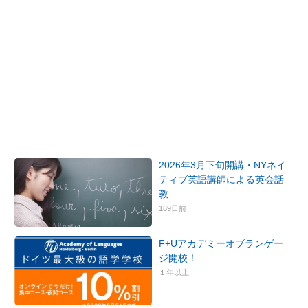
2026年3月下旬開講・NYネイ
ティブ英語講師による英会話
教
169日前
F+Uアカデミーオブランゲー
ジ開校！
１年以上