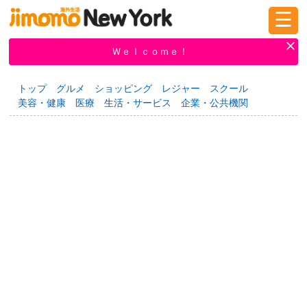
☰
ログイン
新規登録
Ｗｅｌｃｏｍｅ！
トップ
グルメ
ショッピング
レジャー
スクール
美容・健康
医療
生活・サービス
企業・公共機関
掲示板
タウン情報
教えて！
ニュース
イベント
求人
物件
習い事