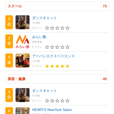
スクール
73
ダンスキャット
1
その他
位
3 ファン
みらい塾
2
語学学校
位
2 ファン
アーバンエクスペリエンス
3
その他
位
2 ファン
美容・健康
45
ダンスキャット
1
その他
位
3 ファン
HEARTS NewYork Salon
2