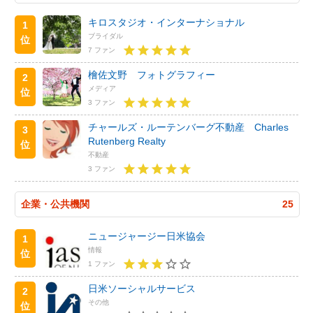
キロスタジオ・インターナショナル
1
ブライダル
位
7 ファン
檜佐文野 フォトグラフィー
2
メディア
位
3 ファン
チャールズ・ルーテンバーグ不動産 Charles
3
Rutenberg Realty
位
不動産
3 ファン
企業・公共機関
25
ニュージャージー日米協会
1
情報
位
1 ファン
日米ソーシャルサービス
2
その他
位