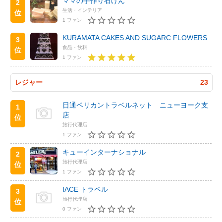
ママの手作り石けん
2
生活・インテリア
位
1 ファン
KURAMATA CAKES AND SUGARC FLOWERS
3
食品・飲料
位
1 ファン
レジャー
23
日通ペリカントラベルネット ニューヨーク支
1
店
位
旅行代理店
1 ファン
キューインターナショナル
2
旅行代理店
位
1 ファン
IACE トラベル
3
旅行代理店
位
0 ファン