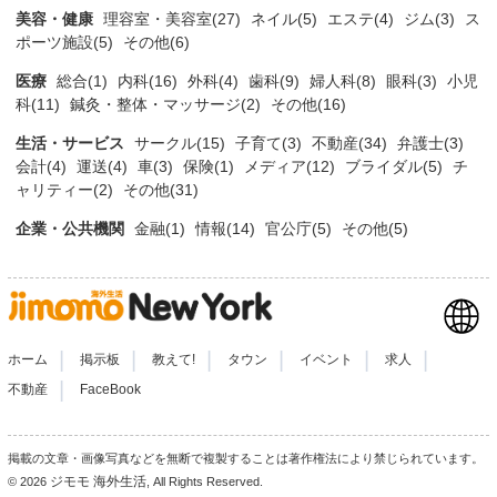
美容・健康
理容室・美容室(27)
ネイル(5)
エステ(4)
ジム(3)
ス
ポーツ施設(5)
その他(6)
医療
総合(1)
内科(16)
外科(4)
歯科(9)
婦人科(8)
眼科(3)
小児
科(11)
鍼灸・整体・マッサージ(2)
その他(16)
生活・サービス
サークル(15)
子育て(3)
不動産(34)
弁護士(3)
会計(4)
運送(4)
車(3)
保険(1)
メディア(12)
ブライダル(5)
チ
ャリティー(2)
その他(31)
企業・公共機関
金融(1)
情報(14)
官公庁(5)
その他(5)
|
|
|
|
|
|
ホーム
掲示板
教えて!
タウン
イベント
求人
|
不動産
FaceBook
掲載の文章・画像写真などを無断で複製することは著作権法により禁じられています。
ジモモ 海外生活
© 2026
, All Rights Reserved.