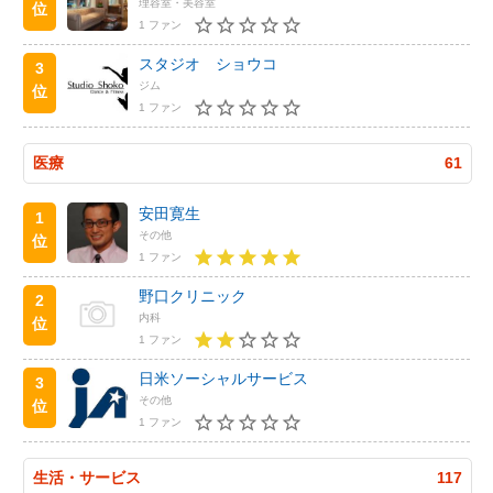
理容室・美容室
位
1 ファン
スタジオ ショウコ
3
ジム
位
1 ファン
医療
61
安田寛生
1
その他
位
1 ファン
野口クリニック
2
内科
位
1 ファン
日米ソーシャルサービス
3
その他
位
1 ファン
生活・サービス
117