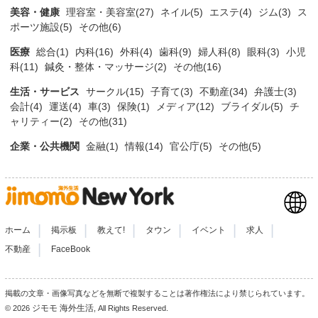
美容・健康
理容室・美容室(27)
ネイル(5)
エステ(4)
ジム(3)
ス
ポーツ施設(5)
その他(6)
医療
総合(1)
内科(16)
外科(4)
歯科(9)
婦人科(8)
眼科(3)
小児
科(11)
鍼灸・整体・マッサージ(2)
その他(16)
生活・サービス
サークル(15)
子育て(3)
不動産(34)
弁護士(3)
会計(4)
運送(4)
車(3)
保険(1)
メディア(12)
ブライダル(5)
チ
ャリティー(2)
その他(31)
企業・公共機関
金融(1)
情報(14)
官公庁(5)
その他(5)
|
|
|
|
|
|
ホーム
掲示板
教えて!
タウン
イベント
求人
|
不動産
FaceBook
掲載の文章・画像写真などを無断で複製することは著作権法により禁じられています。
ジモモ 海外生活
© 2026
, All Rights Reserved.