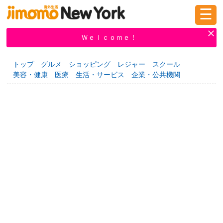
☰
ログイン
新規登録
Ｗｅｌｃｏｍｅ！
トップ
グルメ
ショッピング
レジャー
スクール
美容・健康
医療
生活・サービス
企業・公共機関
掲示板
タウン情報
教えて！
ニュース
イベント
求人
物件
習い事