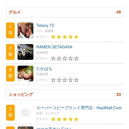
グルメ
45
Tatany 72
1
バー・居酒屋
位
1 ファン
RAMEN SETAGAYA
2
日本料理
位
1 ファン
たかはち
3
日本料理
位
1 ファン
ショッピング
33
スーパーコピーブランド専門店 - HayiMall.Com
1
生活・インテリア
位
3 ファン