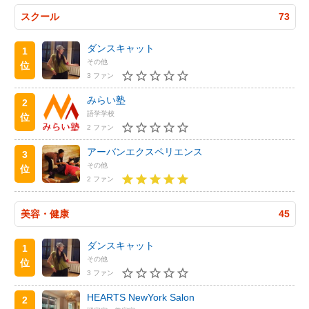
スクール
73
ダンスキャット
1
その他
位
3 ファン
みらい塾
2
語学学校
位
2 ファン
アーバンエクスペリエンス
3
その他
位
2 ファン
美容・健康
45
ダンスキャット
1
その他
位
3 ファン
HEARTS NewYork Salon
2