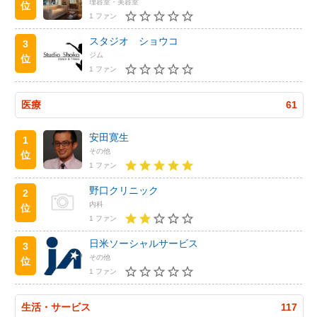
理容室・美容室
位
1 ファン
スタジオ ショウコ
3
ジム
位
1 ファン
医療
61
安田寛生
1
その他
位
1 ファン
野口クリニック
2
内科
位
1 ファン
日米ソーシャルサービス
3
その他
位
1 ファン
生活・サービス
117