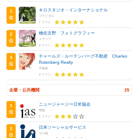
キロスタジオ・インターナショナル
1
ブライダル
位
7 ファン
檜佐文野 フォトグラフィー
2
メディア
位
3 ファン
チャールズ・ルーテンバーグ不動産 Charles
3
Rutenberg Realty
位
不動産
3 ファン
企業・公共機関
25
ニュージャージー日米協会
1
情報
位
1 ファン
日米ソーシャルサービス
2
その他
位