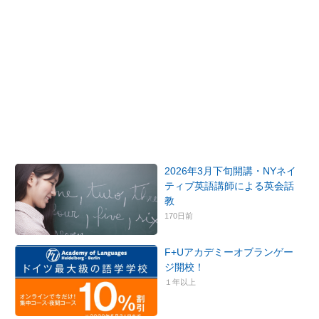
2026年3月下旬開講・NYネイ
ティブ英語講師による英会話
教
170日前
F+Uアカデミーオブランゲー
ジ開校！
１年以上