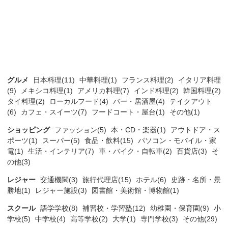
グルメ
日本料理(11)
中華料理(1)
フランス料理(2)
イタリア料理
(9)
メキシコ料理(1)
アメリカ料理(7)
インド料理(2)
韓国料理(2)
タイ料理(2)
ローカルフード(4)
バー・居酒屋(4)
テイクアウト
(6)
カフェ・スイーツ(7)
フードコート・屋台(1)
その他(1)
ショッピング
ファッション(5)
本・CD・楽器(1)
アウトドア・ス
ポーツ(1)
スーパー(5)
食品・飲料(15)
パソコン・モバイル・家
電(1)
生活・インテリア(7)
車・バイク・自転車(2)
百貨店(3)
そ
の他(3)
レジャー
交通機関(3)
旅行代理店(15)
ホテル(6)
史跡・名所・景
勝地(1)
レジャー施設(3)
図書館・美術館・博物館(1)
スクール
語学学校(8)
補習校・学習塾(12)
幼稚園・保育園(9)
小
学校(5)
中学校(4)
高等学校(2)
大学(1)
専門学校(3)
その他(29)