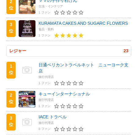
ママの手作り石けん
2
生活・インテリア
位
1 ファン
KURAMATA CAKES AND SUGARC FLOWERS
3
食品・飲料
位
1 ファン
レジャー
23
日通ペリカントラベルネット ニューヨーク支
1
店
位
旅行代理店
1 ファン
キューインターナショナル
2
旅行代理店
位
1 ファン
IACE トラベル
3
旅行代理店
位
0 ファン