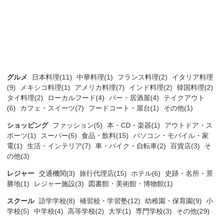
グルメ
日本料理(11)
中華料理(1)
フランス料理(2)
イタリア料理
(9)
メキシコ料理(1)
アメリカ料理(7)
インド料理(2)
韓国料理(2)
タイ料理(2)
ローカルフード(4)
バー・居酒屋(4)
テイクアウト
(6)
カフェ・スイーツ(7)
フードコート・屋台(1)
その他(1)
ショッピング
ファッション(5)
本・CD・楽器(1)
アウトドア・ス
ポーツ(1)
スーパー(5)
食品・飲料(15)
パソコン・モバイル・家
電(1)
生活・インテリア(7)
車・バイク・自転車(2)
百貨店(3)
そ
の他(3)
レジャー
交通機関(3)
旅行代理店(15)
ホテル(6)
史跡・名所・景
勝地(1)
レジャー施設(3)
図書館・美術館・博物館(1)
スクール
語学学校(8)
補習校・学習塾(12)
幼稚園・保育園(9)
小
学校(5)
中学校(4)
高等学校(2)
大学(1)
専門学校(3)
その他(29)