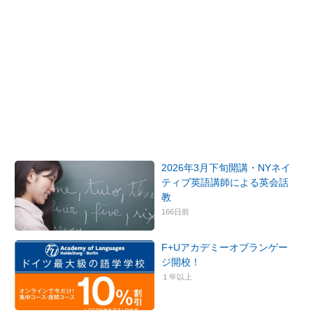
2026年3月下旬開講・NYネイ
ティブ英語講師による英会話
教
166日前
F+Uアカデミーオブランゲー
ジ開校！
１年以上