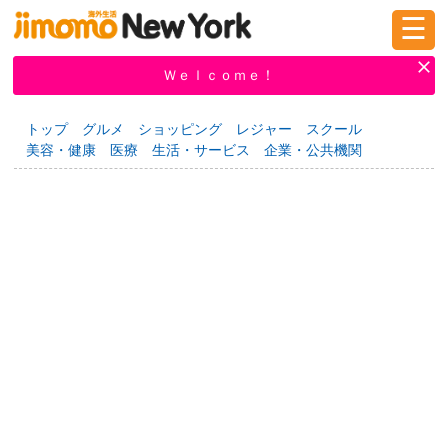
☰
ログイン
新規登録
Ｗｅｌｃｏｍｅ！
トップ
グルメ
ショッピング
レジャー
スクール
美容・健康
医療
生活・サービス
企業・公共機関
掲示板
タウン情報
教えて！
ニュース
イベント
求人
物件
習い事