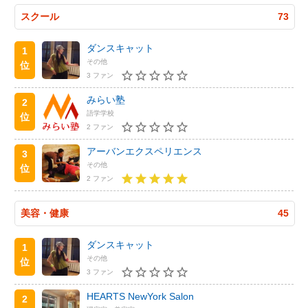
スクール
73
ダンスキャット
1
その他
位
3 ファン
みらい塾
2
語学学校
位
2 ファン
アーバンエクスペリエンス
3
その他
位
2 ファン
美容・健康
45
ダンスキャット
1
その他
位
3 ファン
HEARTS NewYork Salon
2