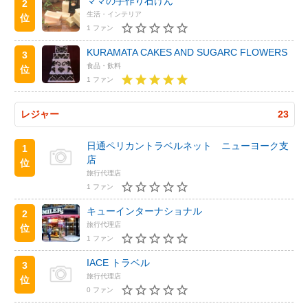
ママの手作り石けん
2
生活・インテリア
位
1 ファン
KURAMATA CAKES AND SUGARC FLOWERS
3
食品・飲料
位
1 ファン
レジャー
23
日通ペリカントラベルネット ニューヨーク支
1
店
位
旅行代理店
1 ファン
キューインターナショナル
2
旅行代理店
位
1 ファン
IACE トラベル
3
旅行代理店
位
0 ファン