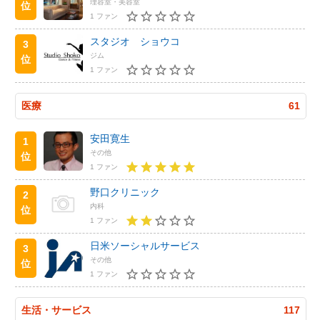
理容室・美容室
位
1 ファン
スタジオ ショウコ
3
ジム
位
1 ファン
医療
61
安田寛生
1
その他
位
1 ファン
野口クリニック
2
内科
位
1 ファン
日米ソーシャルサービス
3
その他
位
1 ファン
生活・サービス
117