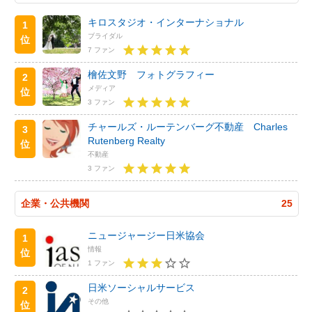
キロスタジオ・インターナショナル
1
ブライダル
位
7 ファン
檜佐文野 フォトグラフィー
2
メディア
位
3 ファン
チャールズ・ルーテンバーグ不動産 Charles
3
Rutenberg Realty
位
不動産
3 ファン
企業・公共機関
25
ニュージャージー日米協会
1
情報
位
1 ファン
日米ソーシャルサービス
2
その他
位