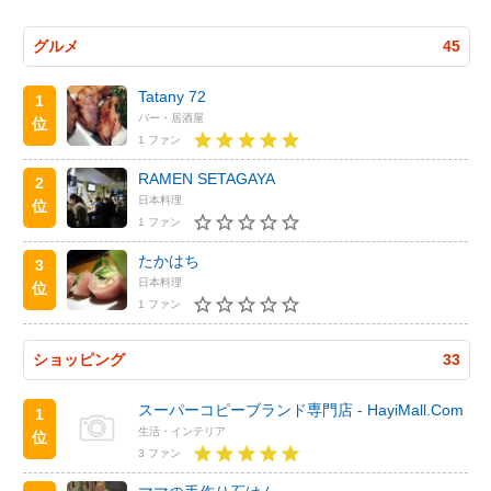
グルメ
45
Tatany 72
1
バー・居酒屋
位
1 ファン
RAMEN SETAGAYA
2
日本料理
位
1 ファン
たかはち
3
日本料理
位
1 ファン
ショッピング
33
スーパーコピーブランド専門店 - HayiMall.Com
1
生活・インテリア
位
3 ファン