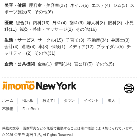
美容・健康
理容室・美容室(27)
ネイル(5)
エステ(4)
ジム(3)
ス
ポーツ施設(5)
その他(6)
医療
総合(1)
内科(16)
外科(4)
歯科(9)
婦人科(8)
眼科(3)
小児
科(11)
鍼灸・整体・マッサージ(2)
その他(16)
生活・サービス
サークル(15)
子育て(3)
不動産(34)
弁護士(3)
会計(4)
運送(4)
車(3)
保険(1)
メディア(12)
ブライダル(5)
チ
ャリティー(2)
その他(31)
企業・公共機関
金融(1)
情報(14)
官公庁(5)
その他(5)
|
|
|
|
|
|
ホーム
掲示板
教えて!
タウン
イベント
求人
|
不動産
FaceBook
掲載の文章・画像写真などを無断で複製することは著作権法により禁じられています。
ジモモ 海外生活
© 2026
, All Rights Reserved.