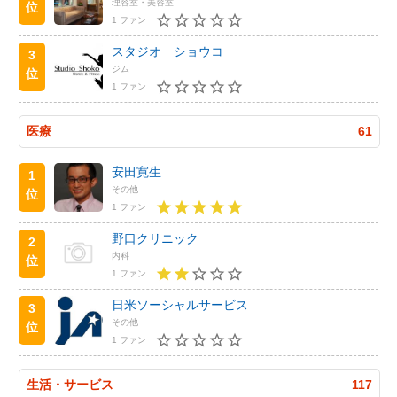
理容室・美容室
位
1 ファン
スタジオ ショウコ
3
ジム
位
1 ファン
医療
61
安田寛生
1
その他
位
1 ファン
野口クリニック
2
内科
位
1 ファン
日米ソーシャルサービス
3
その他
位
1 ファン
生活・サービス
117