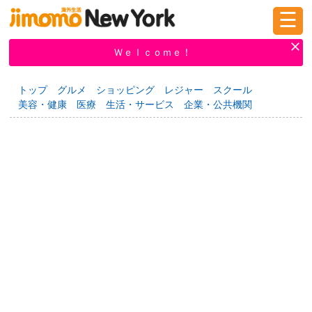
☰
ログイン
新規登録
Ｗｅｌｃｏｍｅ！
トップ
グルメ
ショッピング
レジャー
スクール
美容・健康
医療
生活・サービス
企業・公共機関
掲示板
タウン情報
教えて！
ニュース
イベント
求人
物件
習い事