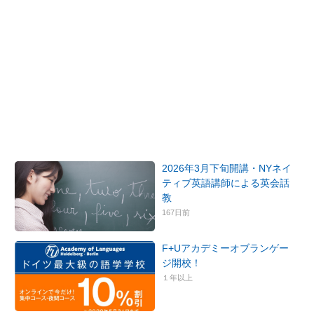
2026年3月下旬開講・NYネイ
ティブ英語講師による英会話
教
167日前
F+Uアカデミーオブランゲー
ジ開校！
１年以上