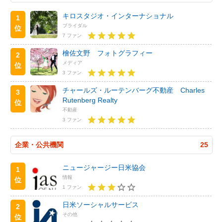
キロスタジオ・インターナショナル
1
ブライダル
位
7 ファン
檜佐文野 フォトグラフィー
2
メディア
位
3 ファン
チャールズ・ルーテンバーグ不動産 Charles
3
Rutenberg Realty
位
不動産
3 ファン
企業・公共機関
25
ニュージャージー日米協会
1
情報
位
1 ファン
日米ソーシャルサービス
2
その他
位