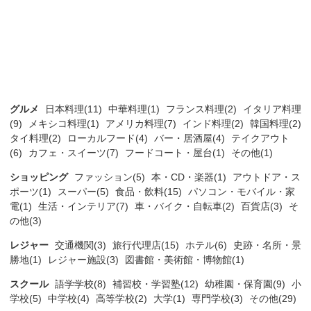
グルメ
日本料理(11)
中華料理(1)
フランス料理(2)
イタリア料理
(9)
メキシコ料理(1)
アメリカ料理(7)
インド料理(2)
韓国料理(2)
タイ料理(2)
ローカルフード(4)
バー・居酒屋(4)
テイクアウト
(6)
カフェ・スイーツ(7)
フードコート・屋台(1)
その他(1)
ショッピング
ファッション(5)
本・CD・楽器(1)
アウトドア・ス
ポーツ(1)
スーパー(5)
食品・飲料(15)
パソコン・モバイル・家
電(1)
生活・インテリア(7)
車・バイク・自転車(2)
百貨店(3)
そ
の他(3)
レジャー
交通機関(3)
旅行代理店(15)
ホテル(6)
史跡・名所・景
勝地(1)
レジャー施設(3)
図書館・美術館・博物館(1)
スクール
語学学校(8)
補習校・学習塾(12)
幼稚園・保育園(9)
小
学校(5)
中学校(4)
高等学校(2)
大学(1)
専門学校(3)
その他(29)