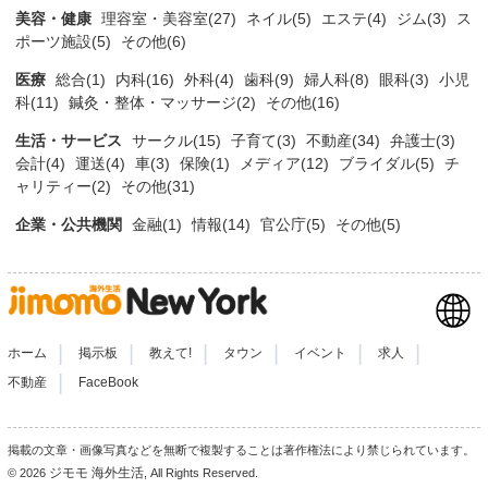
美容・健康
理容室・美容室(27)
ネイル(5)
エステ(4)
ジム(3)
ス
ポーツ施設(5)
その他(6)
医療
総合(1)
内科(16)
外科(4)
歯科(9)
婦人科(8)
眼科(3)
小児
科(11)
鍼灸・整体・マッサージ(2)
その他(16)
生活・サービス
サークル(15)
子育て(3)
不動産(34)
弁護士(3)
会計(4)
運送(4)
車(3)
保険(1)
メディア(12)
ブライダル(5)
チ
ャリティー(2)
その他(31)
企業・公共機関
金融(1)
情報(14)
官公庁(5)
その他(5)
|
|
|
|
|
|
ホーム
掲示板
教えて!
タウン
イベント
求人
|
不動産
FaceBook
掲載の文章・画像写真などを無断で複製することは著作権法により禁じられています。
ジモモ 海外生活
© 2026
, All Rights Reserved.