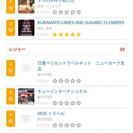
ママの手作り石けん
2
生活・インテリア
位
1 ファン
KURAMATA CAKES AND SUGARC FLOWERS
3
食品・飲料
位
1 ファン
レジャー
23
日通ペリカントラベルネット ニューヨーク支
1
店
位
旅行代理店
1 ファン
キューインターナショナル
2
旅行代理店
位
1 ファン
IACE トラベル
3
旅行代理店
位
0 ファン