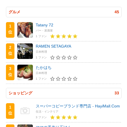
グルメ
45
Tatany 72
1
バー・居酒屋
位
1 ファン
RAMEN SETAGAYA
2
日本料理
位
1 ファン
たかはち
3
日本料理
位
1 ファン
ショッピング
33
スーパーコピーブランド専門店 - HayiMall.Com
1
生活・インテリア
位
3 ファン