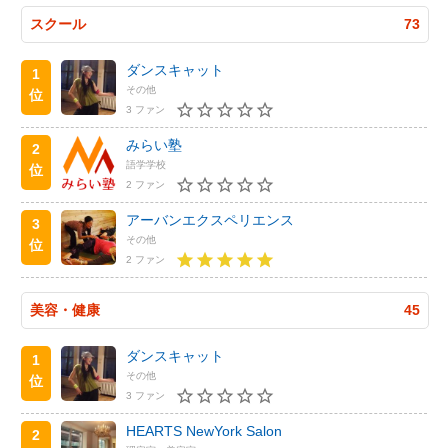
スクール
73
ダンスキャット
1
その他
位
3 ファン
みらい塾
2
語学学校
位
2 ファン
アーバンエクスペリエンス
3
その他
位
2 ファン
美容・健康
45
ダンスキャット
1
その他
位
3 ファン
HEARTS NewYork Salon
2