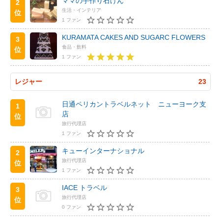
ママの手作り石けん
2
生活・インテリア
位
1 ファン
KURAMATA CAKES AND SUGARC FLOWERS
3
食品・飲料
位
1 ファン
レジャー
23
日通ペリカントラベルネット ニューヨーク支
1
店
位
旅行代理店
1 ファン
キューインターナショナル
2
旅行代理店
位
1 ファン
IACE トラベル
3
旅行代理店
位
0 ファン