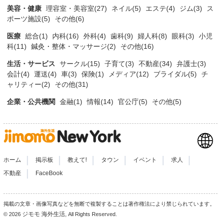
美容・健康
理容室・美容室(27)
ネイル(5)
エステ(4)
ジム(3)
ス
ポーツ施設(5)
その他(6)
医療
総合(1)
内科(16)
外科(4)
歯科(9)
婦人科(8)
眼科(3)
小児
科(11)
鍼灸・整体・マッサージ(2)
その他(16)
生活・サービス
サークル(15)
子育て(3)
不動産(34)
弁護士(3)
会計(4)
運送(4)
車(3)
保険(1)
メディア(12)
ブライダル(5)
チ
ャリティー(2)
その他(31)
企業・公共機関
金融(1)
情報(14)
官公庁(5)
その他(5)
|
|
|
|
|
|
ホーム
掲示板
教えて!
タウン
イベント
求人
|
不動産
FaceBook
掲載の文章・画像写真などを無断で複製することは著作権法により禁じられています。
ジモモ 海外生活
© 2026
, All Rights Reserved.