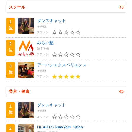
スクール
73
ダンスキャット
1
その他
位
3 ファン
みらい塾
2
語学学校
位
2 ファン
アーバンエクスペリエンス
3
その他
位
2 ファン
美容・健康
45
ダンスキャット
1
その他
位
3 ファン
HEARTS NewYork Salon
2