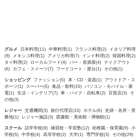
グルメ
日本料理(11)
中華料理(1)
フランス料理(2)
イタリア料理
(9)
メキシコ料理(1)
アメリカ料理(7)
インド料理(2)
韓国料理(2)
タイ料理(2)
ローカルフード(4)
バー・居酒屋(4)
テイクアウト
(6)
カフェ・スイーツ(7)
フードコート・屋台(1)
その他(1)
ショッピング
ファッション(5)
本・CD・楽器(1)
アウトドア・ス
ポーツ(1)
スーパー(5)
食品・飲料(15)
パソコン・モバイル・家
電(1)
生活・インテリア(7)
車・バイク・自転車(2)
百貨店(3)
そ
の他(3)
レジャー
交通機関(3)
旅行代理店(15)
ホテル(6)
史跡・名所・景
勝地(1)
レジャー施設(3)
図書館・美術館・博物館(1)
スクール
語学学校(8)
補習校・学習塾(12)
幼稚園・保育園(9)
小
学校(5)
中学校(4)
高等学校(2)
大学(1)
専門学校(3)
その他(29)