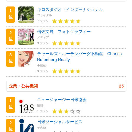
キロスタジオ・インターナショナル
1
ブライダル
位
7 ファン
檜佐文野 フォトグラフィー
2
メディア
位
3 ファン
チャールズ・ルーテンバーグ不動産 Charles
3
Rutenberg Realty
位
不動産
3 ファン
企業・公共機関
25
ニュージャージー日米協会
1
情報
位
1 ファン
日米ソーシャルサービス
2
その他
位