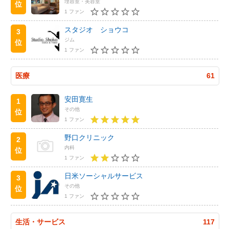
理容室・美容室
位
1 ファン
スタジオ ショウコ
3
ジム
位
1 ファン
医療
61
安田寛生
1
その他
位
1 ファン
野口クリニック
2
内科
位
1 ファン
日米ソーシャルサービス
3
その他
位
1 ファン
生活・サービス
117