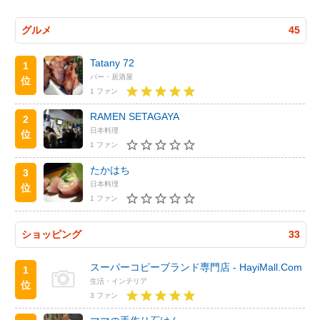
グルメ
45
Tatany 72
1
バー・居酒屋
位
1 ファン
RAMEN SETAGAYA
2
日本料理
位
1 ファン
たかはち
3
日本料理
位
1 ファン
ショッピング
33
スーパーコピーブランド専門店 - HayiMall.Com
1
生活・インテリア
位
3 ファン