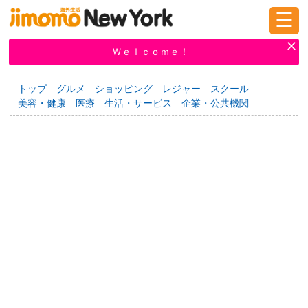
☰
ログイン
新規登録
Ｗｅｌｃｏｍｅ！
トップ
グルメ
ショッピング
レジャー
スクール
美容・健康
医療
生活・サービス
企業・公共機関
掲示板
タウン情報
教えて！
ニュース
イベント
求人
物件
習い事