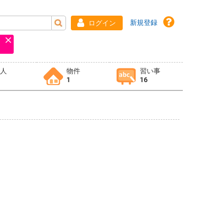
新規登録
ログイン
求人
物件
習い事
1
16