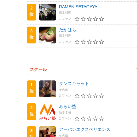
RAMEN SETAGAYA
2
日本料理
位
1 ファン
たかはち
3
日本料理
位
1 ファン
スクール
ダンスキャット
1
その他
位
3 ファン
みらい塾
2
語学学校
位
2 ファン
アーバンエクスペリエンス
3
その他
位