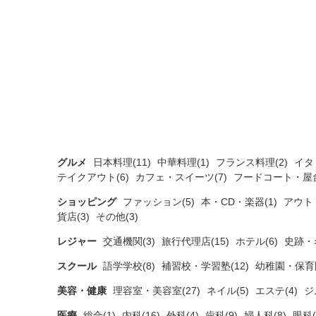
グルメ
日本料理(11)
中華料理(1)
フランス料理(2)
イタ
テイクアウト(6)
カフェ・スイーツ(7)
フードコート・屋台
ショッピング
ファッション(5)
本・CD・楽器(1)
アウト
貨店(3)
その他(3)
レジャー
交通機関(3)
旅行代理店(15)
ホテル(6)
史跡・
スクール
語学学校(8)
補習校・学習塾(12)
幼稚園・保育園
美容・健康
理容室・美容室(27)
ネイル(5)
エステ(4)
ジ
医療
総合(1)
内科(16)
外科(4)
歯科(9)
婦人科(8)
眼科(