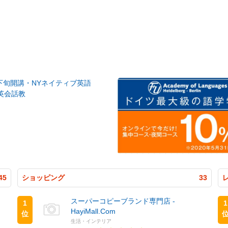
月下旬開講・NYネイティブ英語
英会話教
45
ショッピング
33
スーパーコピーブランド専門店 -
1
1
HayiMall.Com
位
生活・インテリア