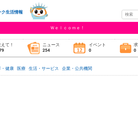
ーク生活情報
Ｗｅｌｃｏｍｅ！
教えて！
ニュース
イベント
79
254
0
0
容・健康
医療
生活・サービス
企業・公共機関