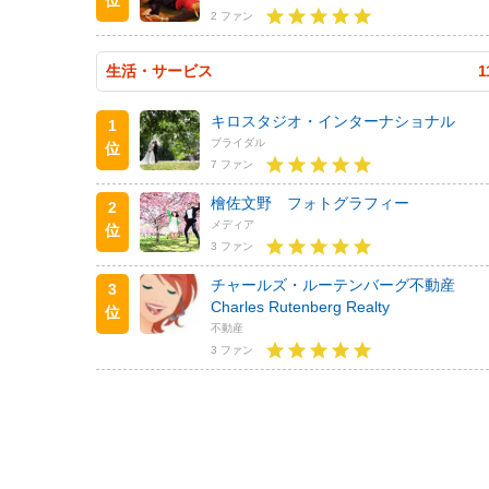
2 ファン
生活・サービス
1
キロスタジオ・インターナショナル
1
ブライダル
位
7 ファン
檜佐文野 フォトグラフィー
2
メディア
位
3 ファン
チャールズ・ルーテンバーグ不動産
3
Charles Rutenberg Realty
位
不動産
3 ファン