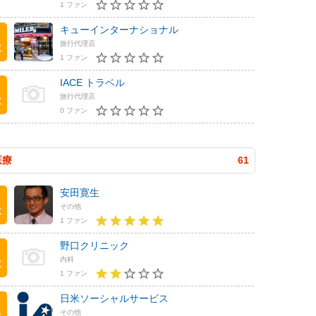
1 ファン
キューインターナショナル
旅行代理店
位
1 ファン
IACE トラベル
旅行代理店
位
0 ファン
医療
61
安田寛生
その他
位
1 ファン
野口クリニック
内科
位
1 ファン
日米ソーシャルサービス
その他
位