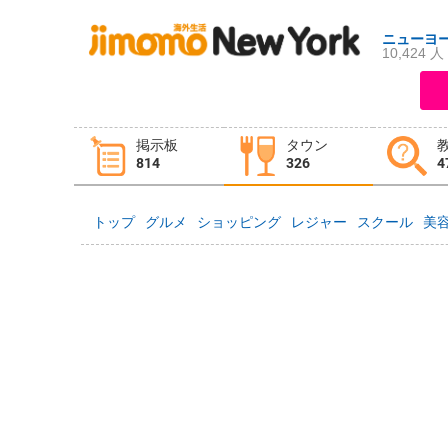
ニューヨ
10,424 人
ログイン
新規登録
掲示板
タウン
掲示板
タウン情報
教えて！
814
326
4
トップ
グルメ
ショッピング
レジャー
スクール
美
ニュース
イベント
求人
物件
習い事