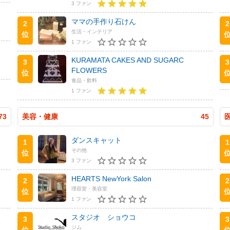
3 ファン
ママの手作り石けん
2
2
生活・インテリア
位
1 ファン
KURAMATA CAKES AND SUGARC
3
3
FLOWERS
位
食品・飲料
1 ファン
73
美容・健康
45
ダンスキャット
1
1
その他
位
3 ファン
HEARTS NewYork Salon
2
2
理容室・美容室
位
1 ファン
スタジオ ショウコ
3
3
ジム
位