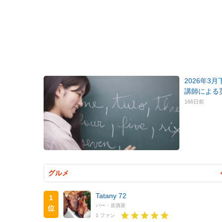
2026年3
講師による
166日前
グルメ
Tatany 72
1
バー・居酒屋
位
1 ファン