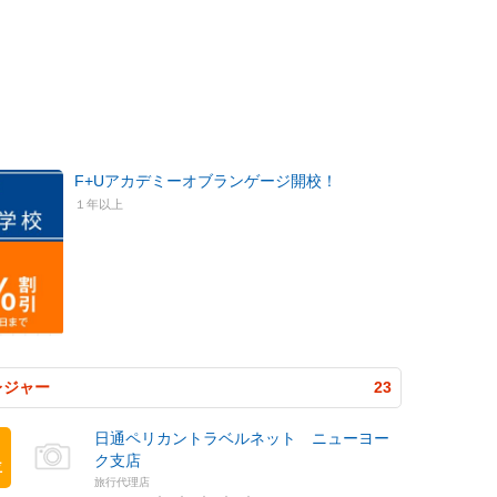
F+Uアカデミーオブランゲージ開校！
１年以上
レジャー
23
日通ペリカントラベルネット ニューヨー
ク支店
位
旅行代理店