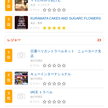
ママの手作り石けん
2
生活・インテリア
位
1 ファン
KURAMATA CAKES AND SUGARC FLOWERS
3
食品・飲料
位
1 ファン
レジャー
23
日通ペリカントラベルネット ニューヨーク支
1
店
位
旅行代理店
1 ファン
キューインターナショナル
2
旅行代理店
位
1 ファン
IACE トラベル
3
旅行代理店
位
0 ファン