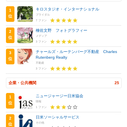
キロスタジオ・インターナショナル
1
ブライダル
位
7 ファン
檜佐文野 フォトグラフィー
2
メディア
位
3 ファン
チャールズ・ルーテンバーグ不動産 Charles
3
Rutenberg Realty
位
不動産
3 ファン
企業・公共機関
25
ニュージャージー日米協会
1
情報
位
1 ファン
日米ソーシャルサービス
2
その他
位