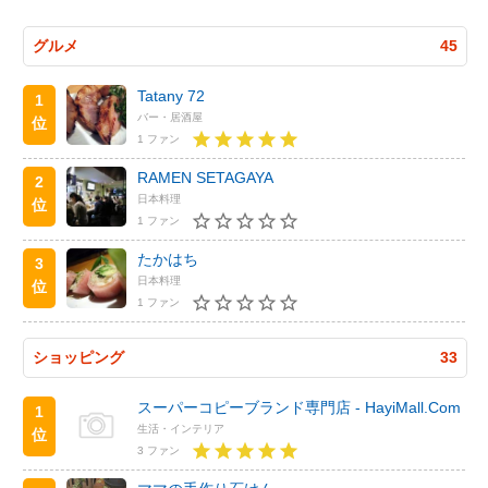
グルメ
45
Tatany 72
1
バー・居酒屋
位
1 ファン
RAMEN SETAGAYA
2
日本料理
位
1 ファン
たかはち
3
日本料理
位
1 ファン
ショッピング
33
スーパーコピーブランド専門店 - HayiMall.Com
1
生活・インテリア
位
3 ファン