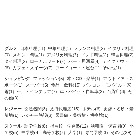
グルメ
日本料理(11)
中華料理(1)
フランス料理(2)
イタリア料理
(9)
メキシコ料理(1)
アメリカ料理(7)
インド料理(2)
韓国料理(2)
タイ料理(2)
ローカルフード(4)
バー・居酒屋(4)
テイクアウト
(6)
カフェ・スイーツ(7)
フードコート・屋台(1)
その他(1)
ショッピング
ファッション(5)
本・CD・楽器(1)
アウトドア・ス
ポーツ(1)
スーパー(5)
食品・飲料(15)
パソコン・モバイル・家
電(1)
生活・インテリア(7)
車・バイク・自転車(2)
百貨店(3)
そ
の他(3)
レジャー
交通機関(3)
旅行代理店(15)
ホテル(6)
史跡・名所・景
勝地(1)
レジャー施設(3)
図書館・美術館・博物館(1)
スクール
語学学校(8)
補習校・学習塾(12)
幼稚園・保育園(9)
小
学校(5)
中学校(4)
高等学校(2)
大学(1)
専門学校(3)
その他(29)