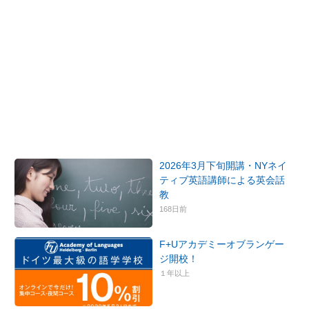
2026年3月下旬開講・NYネイ
ティブ英語講師による英会話
教
168日前
F+Uアカデミーオブランゲー
ジ開校！
１年以上