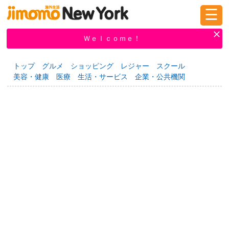
☰
ログイン
新規登録
Ｗｅｌｃｏｍｅ！
トップ
グルメ
ショッピング
レジャー
スクール
美容・健康
医療
生活・サービス
企業・公共機関
掲示板
タウン情報
教えて！
ニュース
イベント
求人
物件
習い事