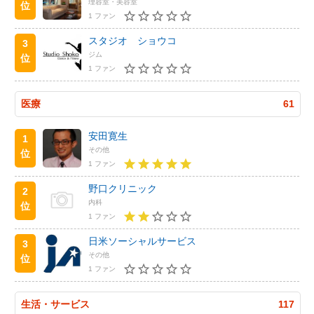
理容室・美容室
位
1 ファン
スタジオ ショウコ
3
ジム
位
1 ファン
医療
61
安田寛生
1
その他
位
1 ファン
野口クリニック
2
内科
位
1 ファン
日米ソーシャルサービス
3
その他
位
1 ファン
生活・サービス
117