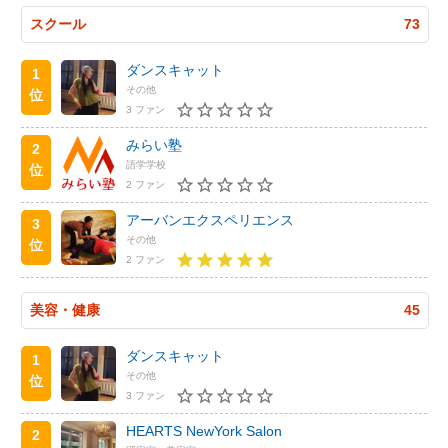
スクール
73
ダンスキャット
1
その他
位
3 ファン
みらい塾
2
語学学校
位
2 ファン
アーバンエクスペリエンス
3
その他
位
2 ファン
美容・健康
45
ダンスキャット
1
その他
位
3 ファン
HEARTS NewYork Salon
2