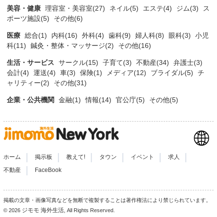
美容・健康
理容室・美容室(27)
ネイル(5)
エステ(4)
ジム(3)
ス
ポーツ施設(5)
その他(6)
医療
総合(1)
内科(16)
外科(4)
歯科(9)
婦人科(8)
眼科(3)
小児
科(11)
鍼灸・整体・マッサージ(2)
その他(16)
生活・サービス
サークル(15)
子育て(3)
不動産(34)
弁護士(3)
会計(4)
運送(4)
車(3)
保険(1)
メディア(12)
ブライダル(5)
チ
ャリティー(2)
その他(31)
企業・公共機関
金融(1)
情報(14)
官公庁(5)
その他(5)
|
|
|
|
|
|
ホーム
掲示板
教えて!
タウン
イベント
求人
|
不動産
FaceBook
掲載の文章・画像写真などを無断で複製することは著作権法により禁じられています。
ジモモ 海外生活
© 2026
, All Rights Reserved.