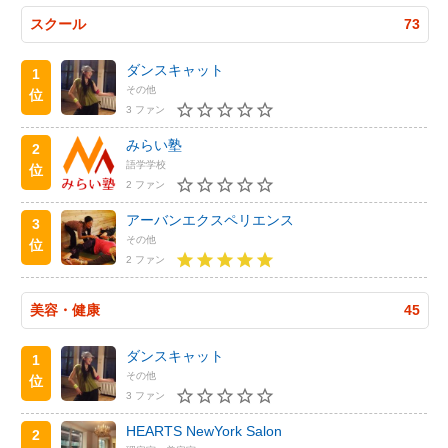
スクール
73
ダンスキャット
1
その他
位
3 ファン
みらい塾
2
語学学校
位
2 ファン
アーバンエクスペリエンス
3
その他
位
2 ファン
美容・健康
45
ダンスキャット
1
その他
位
3 ファン
HEARTS NewYork Salon
2