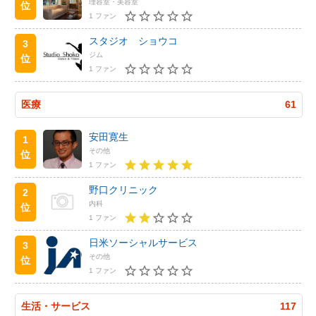
理容室・美容室
位
1 ファン
スタジオ ショウコ
3
ジム
位
1 ファン
医療
61
安田寛生
1
その他
位
1 ファン
野口クリニック
2
内科
位
1 ファン
日米ソーシャルサービス
3
その他
位
1 ファン
生活・サービス
117