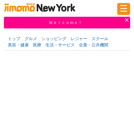
☰
ログイン
新規登録
Ｗｅｌｃｏｍｅ！
トップ
グルメ
ショッピング
レジャー
スクール
美容・健康
医療
生活・サービス
企業・公共機関
掲示板
タウン情報
教えて！
ニュース
イベント
求人
物件
習い事