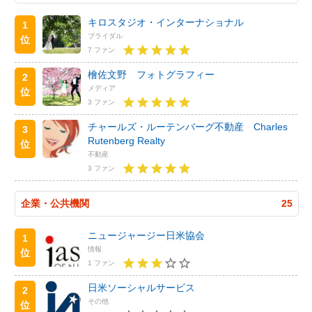
キロスタジオ・インターナショナル
1
ブライダル
位
7 ファン
檜佐文野 フォトグラフィー
2
メディア
位
3 ファン
チャールズ・ルーテンバーグ不動産 Charles
3
Rutenberg Realty
位
不動産
3 ファン
企業・公共機関
25
ニュージャージー日米協会
1
情報
位
1 ファン
日米ソーシャルサービス
2
その他
位