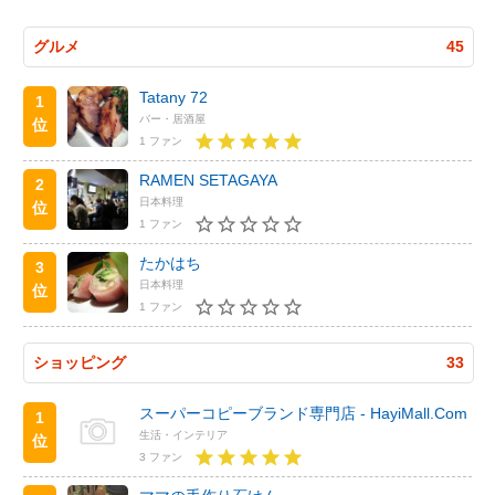
グルメ
45
Tatany 72
1
バー・居酒屋
位
1 ファン
RAMEN SETAGAYA
2
日本料理
位
1 ファン
たかはち
3
日本料理
位
1 ファン
ショッピング
33
スーパーコピーブランド専門店 - HayiMall.Com
1
生活・インテリア
位
3 ファン