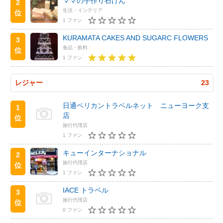
ママの手作り石けん
2
生活・インテリア
位
1 ファン
KURAMATA CAKES AND SUGARC FLOWERS
3
食品・飲料
位
1 ファン
レジャー
23
日通ペリカントラベルネット ニューヨーク支
1
店
位
旅行代理店
1 ファン
キューインターナショナル
2
旅行代理店
位
1 ファン
IACE トラベル
3
旅行代理店
位
0 ファン