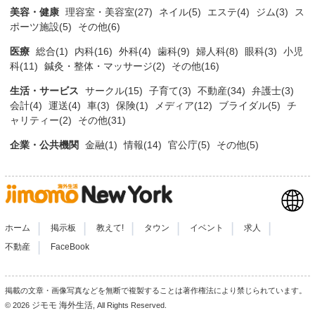
美容・健康
理容室・美容室(27)
ネイル(5)
エステ(4)
ジム(3)
ス
ポーツ施設(5)
その他(6)
医療
総合(1)
内科(16)
外科(4)
歯科(9)
婦人科(8)
眼科(3)
小児
科(11)
鍼灸・整体・マッサージ(2)
その他(16)
生活・サービス
サークル(15)
子育て(3)
不動産(34)
弁護士(3)
会計(4)
運送(4)
車(3)
保険(1)
メディア(12)
ブライダル(5)
チ
ャリティー(2)
その他(31)
企業・公共機関
金融(1)
情報(14)
官公庁(5)
その他(5)
|
|
|
|
|
|
ホーム
掲示板
教えて!
タウン
イベント
求人
|
不動産
FaceBook
掲載の文章・画像写真などを無断で複製することは著作権法により禁じられています。
ジモモ 海外生活
© 2026
, All Rights Reserved.