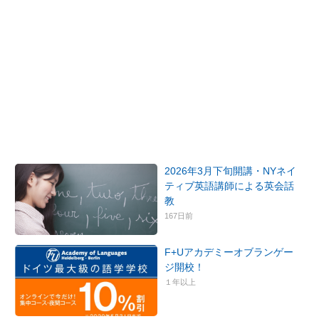
2026年3月下旬開講・NYネイ
ティブ英語講師による英会話
教
167日前
F+Uアカデミーオブランゲー
ジ開校！
１年以上