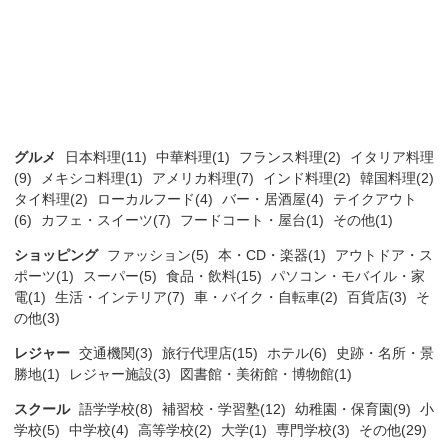
グルメ
日本料理(11)
中華料理(1)
フランス料理(2)
イタリア料理
(9)
メキシコ料理(1)
アメリカ料理(7)
インド料理(2)
韓国料理(2)
タイ料理(2)
ローカルフード(4)
バー・居酒屋(4)
テイクアウト
(6)
カフェ・スイーツ(7)
フードコート・屋台(1)
その他(1)
ショッピング
ファッション(5)
本・CD・楽器(1)
アウトドア・ス
ポーツ(1)
スーパー(5)
食品・飲料(15)
パソコン・モバイル・家
電(1)
生活・インテリア(7)
車・バイク・自転車(2)
百貨店(3)
そ
の他(3)
レジャー
交通機関(3)
旅行代理店(15)
ホテル(6)
史跡・名所・景
勝地(1)
レジャー施設(3)
図書館・美術館・博物館(1)
スクール
語学学校(8)
補習校・学習塾(12)
幼稚園・保育園(9)
小
学校(5)
中学校(4)
高等学校(2)
大学(1)
専門学校(3)
その他(29)