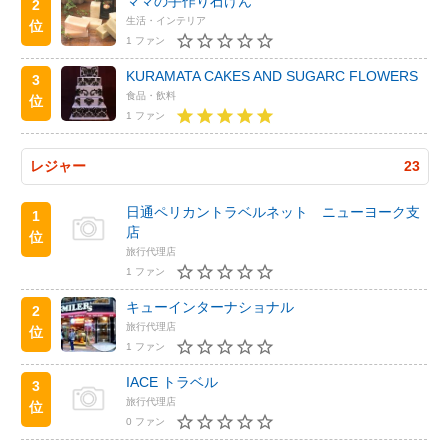
ママの手作り石けん
2
生活・インテリア
位
1 ファン
KURAMATA CAKES AND SUGARC FLOWERS
3
食品・飲料
位
1 ファン
レジャー
23
日通ペリカントラベルネット ニューヨーク支
1
店
位
旅行代理店
1 ファン
キューインターナショナル
2
旅行代理店
位
1 ファン
IACE トラベル
3
旅行代理店
位
0 ファン