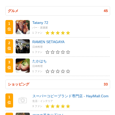
グルメ
45
Tatany 72
1
バー・居酒屋
位
1 ファン
RAMEN SETAGAYA
2
日本料理
位
1 ファン
たかはち
3
日本料理
位
1 ファン
ショッピング
33
スーパーコピーブランド専門店 - HayiMall.Com
1
生活・インテリア
位
3 ファン