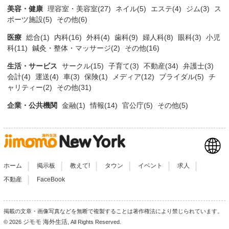
美容・健康
理容室・美容室(27)
ネイル(5)
エステ(4)
ジム(3)
ス
ポーツ施設(5)
その他(6)
医療
総合(1)
内科(16)
外科(4)
歯科(9)
婦人科(8)
眼科(3)
小児
科(11)
鍼灸・整体・マッサージ(2)
その他(16)
生活・サービス
サークル(15)
子育て(3)
不動産(34)
弁護士(3)
会計(4)
運送(4)
車(3)
保険(1)
メディア(12)
ブライダル(5)
チ
ャリティー(2)
その他(31)
企業・公共機関
金融(1)
情報(14)
官公庁(5)
その他(5)
|
|
|
|
|
|
ホーム
掲示板
教えて!
タウン
イベント
求人
|
不動産
FaceBook
掲載の文章・画像写真などを無断で複製することは著作権法により禁じられています。
ジモモ 海外生活
© 2026
, All Rights Reserved.