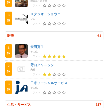
理容室・美容室
位
1 ファン
スタジオ ショウコ
3
ジム
位
1 ファン
医療
61
安田寛生
1
その他
位
1 ファン
野口クリニック
2
内科
位
1 ファン
日米ソーシャルサービス
3
その他
位
1 ファン
生活・サービス
117