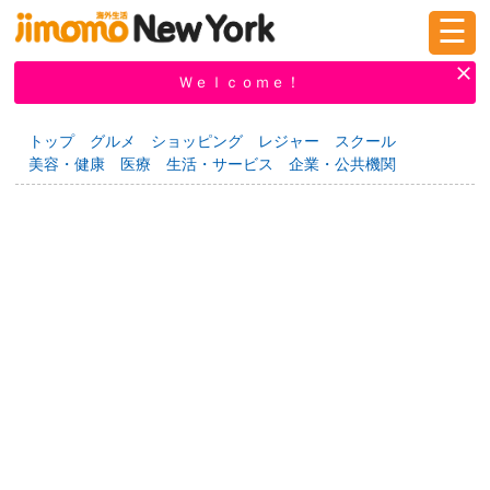
☰
ログイン
新規登録
Ｗｅｌｃｏｍｅ！
トップ
グルメ
ショッピング
レジャー
スクール
美容・健康
医療
生活・サービス
企業・公共機関
掲示板
タウン情報
教えて！
ニュース
イベント
求人
物件
習い事