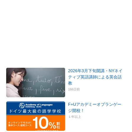
2026年3月下旬開講・NYネイ
ティブ英語講師による英会話
教
166日前
F+Uアカデミーオブランゲー
ジ開校！
１年以上