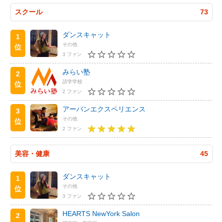
スクール
73
ダンスキャット
1
その他
位
3 ファン
みらい塾
2
語学学校
位
2 ファン
アーバンエクスペリエンス
3
その他
位
2 ファン
美容・健康
45
ダンスキャット
1
その他
位
3 ファン
HEARTS NewYork Salon
2