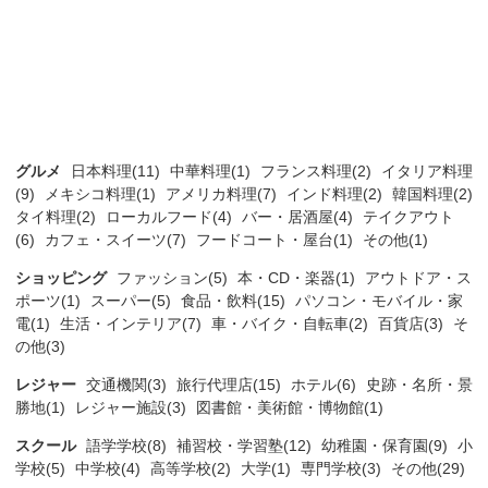
グルメ
日本料理(11)
中華料理(1)
フランス料理(2)
イタリア料理
(9)
メキシコ料理(1)
アメリカ料理(7)
インド料理(2)
韓国料理(2)
タイ料理(2)
ローカルフード(4)
バー・居酒屋(4)
テイクアウト
(6)
カフェ・スイーツ(7)
フードコート・屋台(1)
その他(1)
ショッピング
ファッション(5)
本・CD・楽器(1)
アウトドア・ス
ポーツ(1)
スーパー(5)
食品・飲料(15)
パソコン・モバイル・家
電(1)
生活・インテリア(7)
車・バイク・自転車(2)
百貨店(3)
そ
の他(3)
レジャー
交通機関(3)
旅行代理店(15)
ホテル(6)
史跡・名所・景
勝地(1)
レジャー施設(3)
図書館・美術館・博物館(1)
スクール
語学学校(8)
補習校・学習塾(12)
幼稚園・保育園(9)
小
学校(5)
中学校(4)
高等学校(2)
大学(1)
専門学校(3)
その他(29)