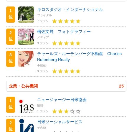
キロスタジオ・インターナショナル
1
ブライダル
位
7 ファン
檜佐文野 フォトグラフィー
2
メディア
位
3 ファン
チャールズ・ルーテンバーグ不動産 Charles
3
Rutenberg Realty
位
不動産
3 ファン
企業・公共機関
25
ニュージャージー日米協会
1
情報
位
1 ファン
日米ソーシャルサービス
2
その他
位