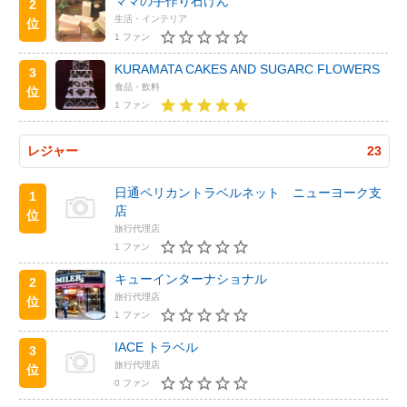
ママの手作り石けん
2
生活・インテリア
位
1 ファン
KURAMATA CAKES AND SUGARC FLOWERS
3
食品・飲料
位
1 ファン
レジャー
23
日通ペリカントラベルネット ニューヨーク支
1
店
位
旅行代理店
1 ファン
キューインターナショナル
2
旅行代理店
位
1 ファン
IACE トラベル
3
旅行代理店
位
0 ファン