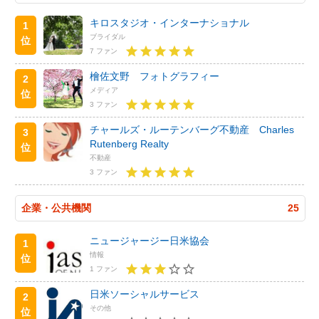
キロスタジオ・インターナショナル
1
ブライダル
位
7 ファン
檜佐文野 フォトグラフィー
2
メディア
位
3 ファン
チャールズ・ルーテンバーグ不動産 Charles
3
Rutenberg Realty
位
不動産
3 ファン
企業・公共機関
25
ニュージャージー日米協会
1
情報
位
1 ファン
日米ソーシャルサービス
2
その他
位