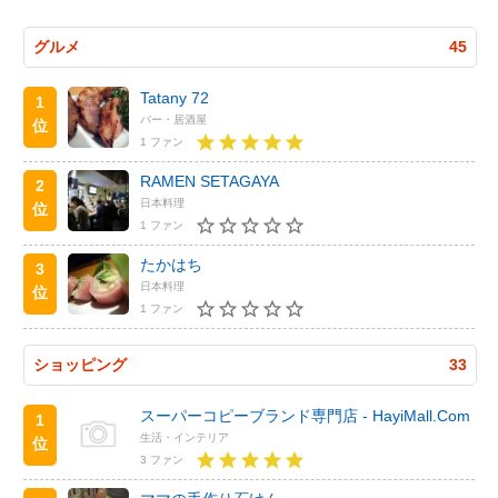
グルメ
45
Tatany 72
1
バー・居酒屋
位
1 ファン
RAMEN SETAGAYA
2
日本料理
位
1 ファン
たかはち
3
日本料理
位
1 ファン
ショッピング
33
スーパーコピーブランド専門店 - HayiMall.Com
1
生活・インテリア
位
3 ファン