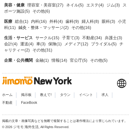
美容・健康
理容室・美容室(27)
ネイル(5)
エステ(4)
ジム(3)
ス
ポーツ施設(5)
その他(6)
医療
総合(1)
内科(16)
外科(4)
歯科(9)
婦人科(8)
眼科(3)
小児
科(11)
鍼灸・整体・マッサージ(2)
その他(16)
生活・サービス
サークル(15)
子育て(3)
不動産(34)
弁護士(3)
会計(4)
運送(4)
車(3)
保険(1)
メディア(12)
ブライダル(5)
チ
ャリティー(2)
その他(31)
企業・公共機関
金融(1)
情報(14)
官公庁(5)
その他(5)
|
|
|
|
|
|
ホーム
掲示板
教えて!
タウン
イベント
求人
|
不動産
FaceBook
掲載の文章・画像写真などを無断で複製することは著作権法により禁じられています。
ジモモ 海外生活
© 2026
, All Rights Reserved.