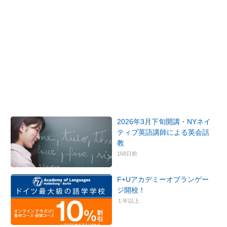
2026年3月下旬開講・NYネイ
ティブ英語講師による英会話
教
168日前
F+Uアカデミーオブランゲー
ジ開校！
１年以上