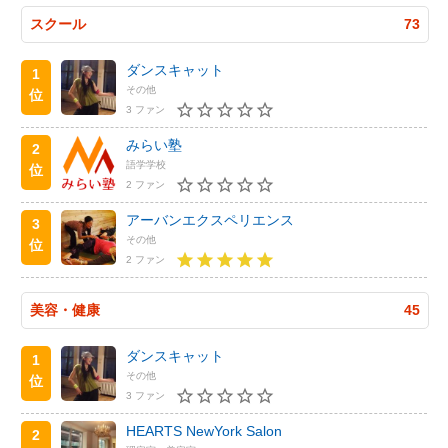
スクール
73
ダンスキャット
1
その他
位
3 ファン
みらい塾
2
語学学校
位
2 ファン
アーバンエクスペリエンス
3
その他
位
2 ファン
美容・健康
45
ダンスキャット
1
その他
位
3 ファン
HEARTS NewYork Salon
2