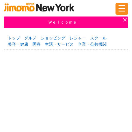
☰
ログイン
新規登録
Ｗｅｌｃｏｍｅ！
トップ
グルメ
ショッピング
レジャー
スクール
美容・健康
医療
生活・サービス
企業・公共機関
掲示板
タウン情報
教えて！
ニュース
イベント
求人
物件
習い事