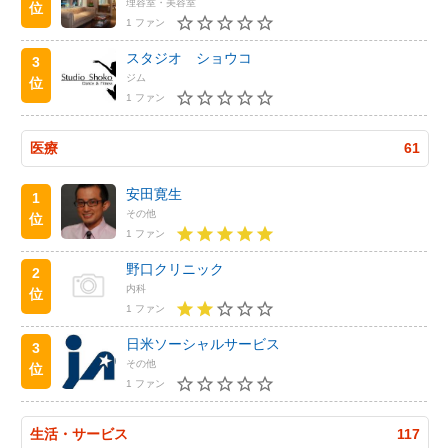
理容室・美容室
位
1 ファン
スタジオ ショウコ
3
ジム
位
1 ファン
医療
61
安田寛生
1
その他
位
1 ファン
野口クリニック
2
内科
位
1 ファン
日米ソーシャルサービス
3
その他
位
1 ファン
生活・サービス
117