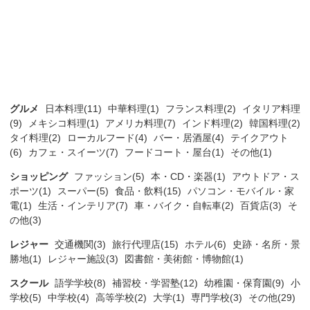
グルメ
日本料理(11)
中華料理(1)
フランス料理(2)
イタリア料理
(9)
メキシコ料理(1)
アメリカ料理(7)
インド料理(2)
韓国料理(2)
タイ料理(2)
ローカルフード(4)
バー・居酒屋(4)
テイクアウト
(6)
カフェ・スイーツ(7)
フードコート・屋台(1)
その他(1)
ショッピング
ファッション(5)
本・CD・楽器(1)
アウトドア・ス
ポーツ(1)
スーパー(5)
食品・飲料(15)
パソコン・モバイル・家
電(1)
生活・インテリア(7)
車・バイク・自転車(2)
百貨店(3)
そ
の他(3)
レジャー
交通機関(3)
旅行代理店(15)
ホテル(6)
史跡・名所・景
勝地(1)
レジャー施設(3)
図書館・美術館・博物館(1)
スクール
語学学校(8)
補習校・学習塾(12)
幼稚園・保育園(9)
小
学校(5)
中学校(4)
高等学校(2)
大学(1)
専門学校(3)
その他(29)