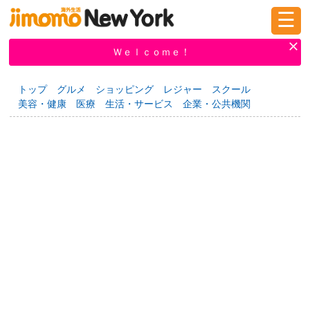
☰
ログイン
新規登録
Ｗｅｌｃｏｍｅ！
トップ
グルメ
ショッピング
レジャー
スクール
美容・健康
医療
生活・サービス
企業・公共機関
掲示板
タウン情報
教えて！
ニュース
イベント
求人
物件
習い事