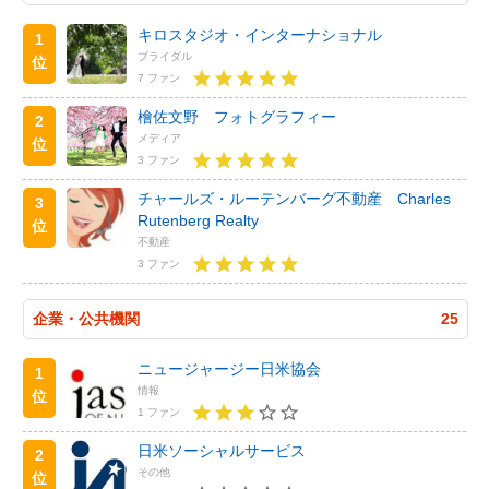
キロスタジオ・インターナショナル
1
ブライダル
位
7 ファン
檜佐文野 フォトグラフィー
2
メディア
位
3 ファン
チャールズ・ルーテンバーグ不動産 Charles
3
Rutenberg Realty
位
不動産
3 ファン
企業・公共機関
25
ニュージャージー日米協会
1
情報
位
1 ファン
日米ソーシャルサービス
2
その他
位