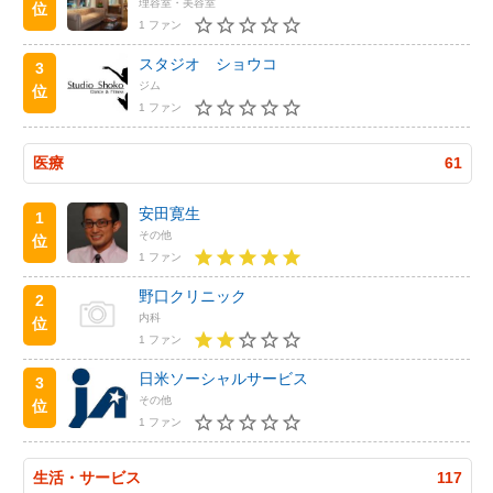
理容室・美容室
位
1 ファン
スタジオ ショウコ
3
ジム
位
1 ファン
医療
61
安田寛生
1
その他
位
1 ファン
野口クリニック
2
内科
位
1 ファン
日米ソーシャルサービス
3
その他
位
1 ファン
生活・サービス
117