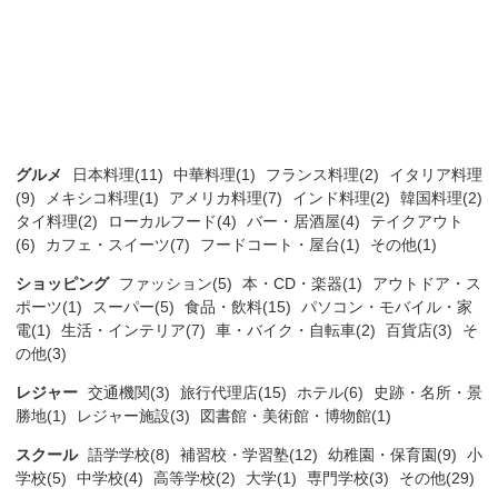
グルメ
日本料理(11)
中華料理(1)
フランス料理(2)
イタリア料理
(9)
メキシコ料理(1)
アメリカ料理(7)
インド料理(2)
韓国料理(2)
タイ料理(2)
ローカルフード(4)
バー・居酒屋(4)
テイクアウト
(6)
カフェ・スイーツ(7)
フードコート・屋台(1)
その他(1)
ショッピング
ファッション(5)
本・CD・楽器(1)
アウトドア・ス
ポーツ(1)
スーパー(5)
食品・飲料(15)
パソコン・モバイル・家
電(1)
生活・インテリア(7)
車・バイク・自転車(2)
百貨店(3)
そ
の他(3)
レジャー
交通機関(3)
旅行代理店(15)
ホテル(6)
史跡・名所・景
勝地(1)
レジャー施設(3)
図書館・美術館・博物館(1)
スクール
語学学校(8)
補習校・学習塾(12)
幼稚園・保育園(9)
小
学校(5)
中学校(4)
高等学校(2)
大学(1)
専門学校(3)
その他(29)