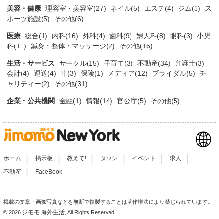
美容・健康
理容室・美容室(27)
ネイル(5)
エステ(4)
ジム(3)
ス
ポーツ施設(5)
その他(6)
医療
総合(1)
内科(16)
外科(4)
歯科(9)
婦人科(8)
眼科(3)
小児
科(11)
鍼灸・整体・マッサージ(2)
その他(16)
生活・サービス
サークル(15)
子育て(3)
不動産(34)
弁護士(3)
会計(4)
運送(4)
車(3)
保険(1)
メディア(12)
ブライダル(5)
チ
ャリティー(2)
その他(31)
企業・公共機関
金融(1)
情報(14)
官公庁(5)
その他(5)
|
|
|
|
|
|
ホーム
掲示板
教えて!
タウン
イベント
求人
|
不動産
FaceBook
掲載の文章・画像写真などを無断で複製することは著作権法により禁じられています。
ジモモ 海外生活
© 2026
, All Rights Reserved.