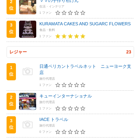
ママの手作り石けん
2
生活・インテリア
位
1 ファン
KURAMATA CAKES AND SUGARC FLOWERS
3
食品・飲料
位
1 ファン
レジャー
23
日通ペリカントラベルネット ニューヨーク支
1
店
位
旅行代理店
1 ファン
キューインターナショナル
2
旅行代理店
位
1 ファン
IACE トラベル
3
旅行代理店
位
0 ファン