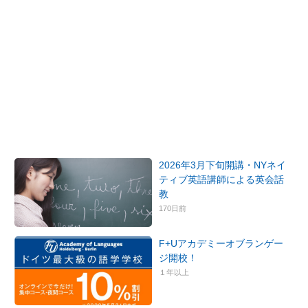
2026年3月下旬開講・NYネイ
ティブ英語講師による英会話
教
170日前
F+Uアカデミーオブランゲー
ジ開校！
１年以上