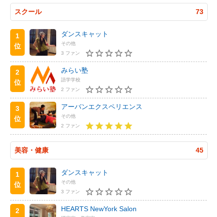
スクール
73
ダンスキャット
1
その他
位
3 ファン
みらい塾
2
語学学校
位
2 ファン
アーバンエクスペリエンス
3
その他
位
2 ファン
美容・健康
45
ダンスキャット
1
その他
位
3 ファン
HEARTS NewYork Salon
2