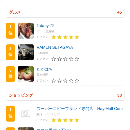
グルメ
45
Tatany 72
1
バー・居酒屋
位
1 ファン
RAMEN SETAGAYA
2
日本料理
位
1 ファン
たかはち
3
日本料理
位
1 ファン
ショッピング
33
スーパーコピーブランド専門店 - HayiMall.Com
1
生活・インテリア
位
3 ファン