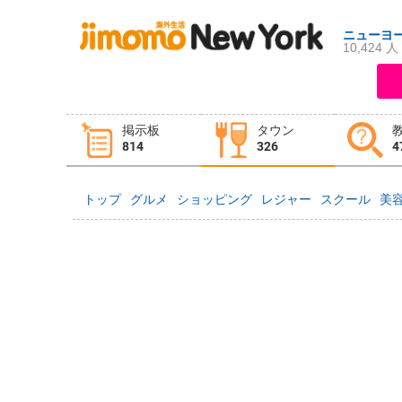
ニューヨ
10,424 人
ログイン
新規登録
掲示板
タウン
掲示板
タウン情報
教えて！
814
326
4
トップ
グルメ
ショッピング
レジャー
スクール
美
ニュース
イベント
求人
物件
習い事