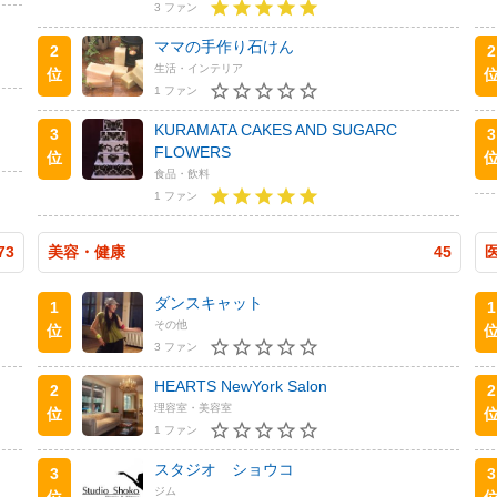
3 ファン
ママの手作り石けん
2
2
生活・インテリア
位
1 ファン
KURAMATA CAKES AND SUGARC
3
3
FLOWERS
位
食品・飲料
1 ファン
73
美容・健康
45
ダンスキャット
1
1
その他
位
3 ファン
HEARTS NewYork Salon
2
2
理容室・美容室
位
1 ファン
スタジオ ショウコ
3
3
ジム
位