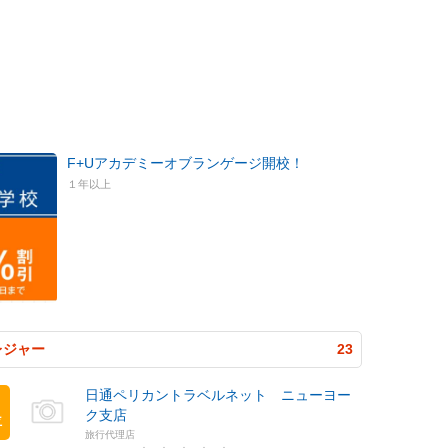
F+Uアカデミーオブランゲージ開校！
１年以上
レジャー
23
日通ペリカントラベルネット ニューヨー
ク支店
位
旅行代理店