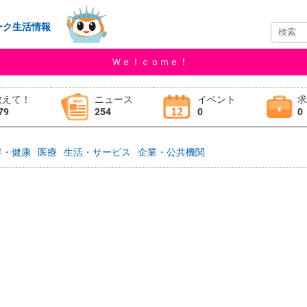
ーク生活情報
Ｗｅｌｃｏｍｅ！
教えて！
ニュース
イベント
79
254
0
0
容・健康
医療
生活・サービス
企業・公共機関