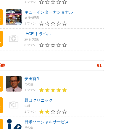
1 ファン
キューインターナショナル
旅行代理店
位
1 ファン
IACE トラベル
旅行代理店
位
0 ファン
医療
61
安田寛生
その他
位
1 ファン
野口クリニック
内科
位
1 ファン
日米ソーシャルサービス
その他
位