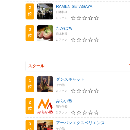
RAMEN SETAGAYA
2
日本料理
位
1 ファン
たかはち
3
日本料理
位
1 ファン
スクール
ダンスキャット
1
その他
位
3 ファン
みらい塾
2
語学学校
位
2 ファン
アーバンエクスペリエンス
3
その他
位