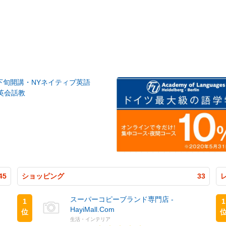
月下旬開講・NYネイティブ英語
英会話教
45
ショッピング
33
スーパーコピーブランド専門店 -
1
1
HayiMall.Com
位
生活・インテリア