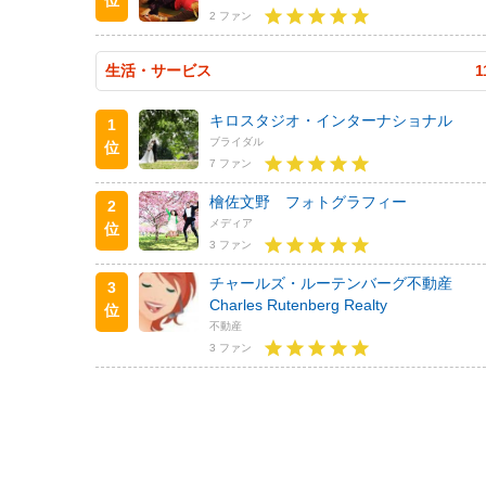
2 ファン
生活・サービス
1
キロスタジオ・インターナショナル
1
ブライダル
位
7 ファン
檜佐文野 フォトグラフィー
2
メディア
位
3 ファン
チャールズ・ルーテンバーグ不動産
3
Charles Rutenberg Realty
位
不動産
3 ファン