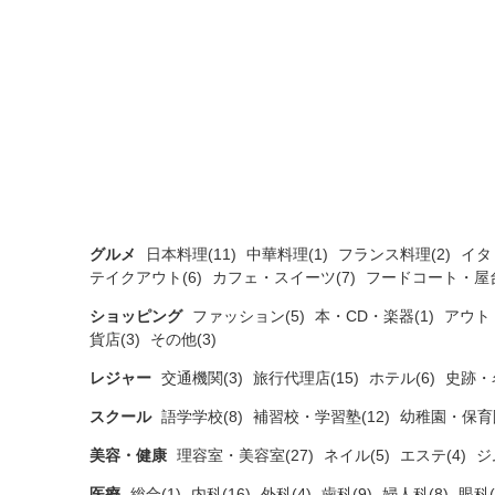
グルメ
日本料理(11)
中華料理(1)
フランス料理(2)
イタ
テイクアウト(6)
カフェ・スイーツ(7)
フードコート・屋台
ショッピング
ファッション(5)
本・CD・楽器(1)
アウト
貨店(3)
その他(3)
レジャー
交通機関(3)
旅行代理店(15)
ホテル(6)
史跡・
スクール
語学学校(8)
補習校・学習塾(12)
幼稚園・保育園
美容・健康
理容室・美容室(27)
ネイル(5)
エステ(4)
ジ
医療
総合(1)
内科(16)
外科(4)
歯科(9)
婦人科(8)
眼科(