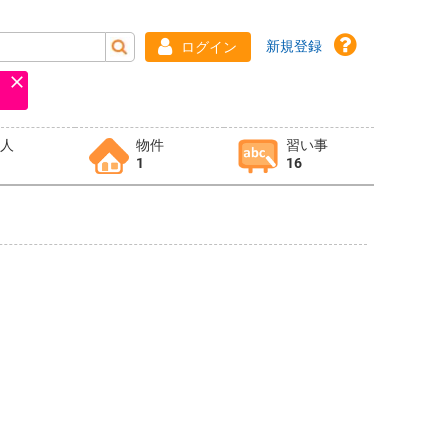
新規登録
ログイン
求人
物件
習い事
1
16