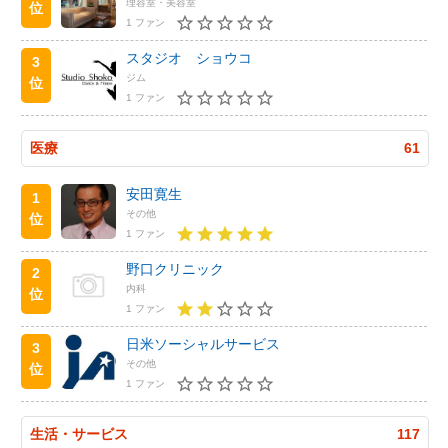
理容室・美容室
位
1 ファン
スタジオ ショウコ
3
ジム
位
1 ファン
医療
61
安田寛生
1
その他
位
1 ファン
野口クリニック
2
内科
位
1 ファン
日米ソーシャルサービス
3
その他
位
1 ファン
生活・サービス
117