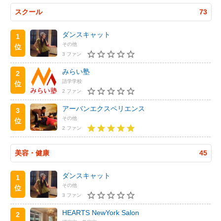
スクール
73
ダンスキャット
1
その他
位
3 ファン
みらい塾
2
語学学校
位
2 ファン
アーバンエクスペリエンス
3
その他
位
2 ファン
美容・健康
45
ダンスキャット
1
その他
位
3 ファン
HEARTS NewYork Salon
2