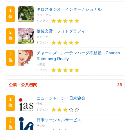
キロスタジオ・インターナショナル
1
ブライダル
位
7 ファン
檜佐文野 フォトグラフィー
2
メディア
位
3 ファン
チャールズ・ルーテンバーグ不動産 Charles
3
Rutenberg Realty
位
不動産
3 ファン
企業・公共機関
25
ニュージャージー日米協会
1
情報
位
1 ファン
日米ソーシャルサービス
2
その他
位