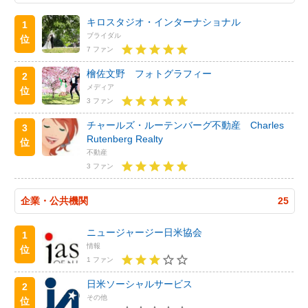
キロスタジオ・インターナショナル
1
ブライダル
位
7 ファン
檜佐文野 フォトグラフィー
2
メディア
位
3 ファン
チャールズ・ルーテンバーグ不動産 Charles
3
Rutenberg Realty
位
不動産
3 ファン
企業・公共機関
25
ニュージャージー日米協会
1
情報
位
1 ファン
日米ソーシャルサービス
2
その他
位