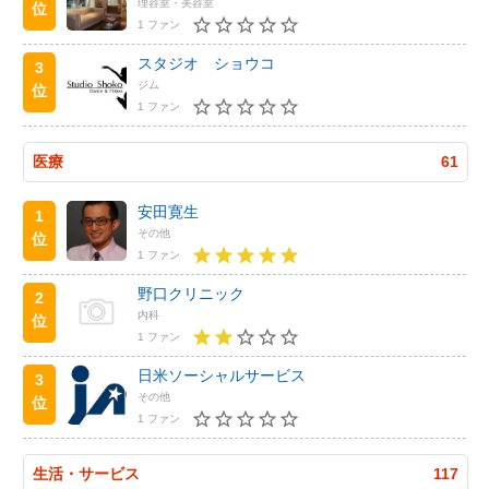
理容室・美容室
位
1 ファン
スタジオ ショウコ
3
ジム
位
1 ファン
医療
61
安田寛生
1
その他
位
1 ファン
野口クリニック
2
内科
位
1 ファン
日米ソーシャルサービス
3
その他
位
1 ファン
生活・サービス
117