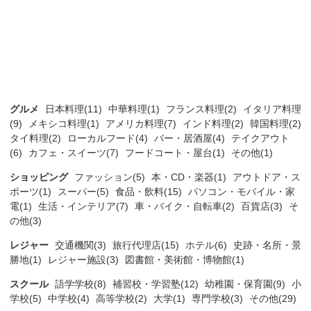
グルメ
日本料理(11)
中華料理(1)
フランス料理(2)
イタリア料理
(9)
メキシコ料理(1)
アメリカ料理(7)
インド料理(2)
韓国料理(2)
タイ料理(2)
ローカルフード(4)
バー・居酒屋(4)
テイクアウト
(6)
カフェ・スイーツ(7)
フードコート・屋台(1)
その他(1)
ショッピング
ファッション(5)
本・CD・楽器(1)
アウトドア・ス
ポーツ(1)
スーパー(5)
食品・飲料(15)
パソコン・モバイル・家
電(1)
生活・インテリア(7)
車・バイク・自転車(2)
百貨店(3)
そ
の他(3)
レジャー
交通機関(3)
旅行代理店(15)
ホテル(6)
史跡・名所・景
勝地(1)
レジャー施設(3)
図書館・美術館・博物館(1)
スクール
語学学校(8)
補習校・学習塾(12)
幼稚園・保育園(9)
小
学校(5)
中学校(4)
高等学校(2)
大学(1)
専門学校(3)
その他(29)