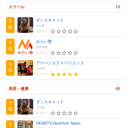
スクール
73
ダンスキャット
1
その他
位
3 ファン
みらい塾
2
語学学校
位
2 ファン
アーバンエクスペリエンス
3
その他
位
2 ファン
美容・健康
45
ダンスキャット
1
その他
位
3 ファン
HEARTS NewYork Salon
2