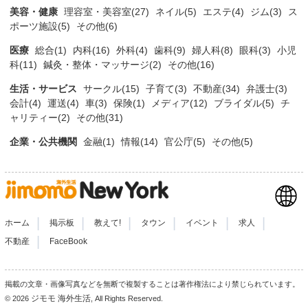
美容・健康
理容室・美容室(27)
ネイル(5)
エステ(4)
ジム(3)
ス
ポーツ施設(5)
その他(6)
医療
総合(1)
内科(16)
外科(4)
歯科(9)
婦人科(8)
眼科(3)
小児
科(11)
鍼灸・整体・マッサージ(2)
その他(16)
生活・サービス
サークル(15)
子育て(3)
不動産(34)
弁護士(3)
会計(4)
運送(4)
車(3)
保険(1)
メディア(12)
ブライダル(5)
チ
ャリティー(2)
その他(31)
企業・公共機関
金融(1)
情報(14)
官公庁(5)
その他(5)
|
|
|
|
|
|
ホーム
掲示板
教えて!
タウン
イベント
求人
|
不動産
FaceBook
掲載の文章・画像写真などを無断で複製することは著作権法により禁じられています。
ジモモ 海外生活
© 2026
, All Rights Reserved.