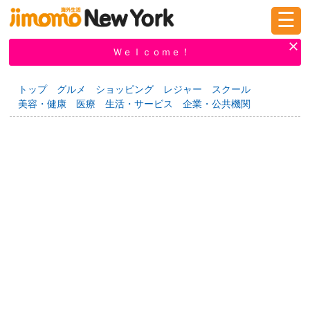
☰
ログイン
新規登録
Ｗｅｌｃｏｍｅ！
トップ
グルメ
ショッピング
レジャー
スクール
美容・健康
医療
生活・サービス
企業・公共機関
掲示板
タウン情報
教えて！
ニュース
イベント
求人
物件
習い事