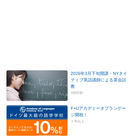
2026年3月下旬開講・NYネイ
ティブ英語講師による英会話
教
168日前
F+Uアカデミーオブランゲー
ジ開校！
１年以上