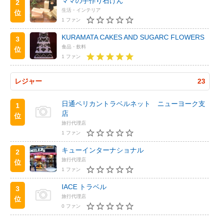
ママの手作り石けん
2
生活・インテリア
位
1 ファン
KURAMATA CAKES AND SUGARC FLOWERS
3
食品・飲料
位
1 ファン
レジャー
23
日通ペリカントラベルネット ニューヨーク支
1
店
位
旅行代理店
1 ファン
キューインターナショナル
2
旅行代理店
位
1 ファン
IACE トラベル
3
旅行代理店
位
0 ファン