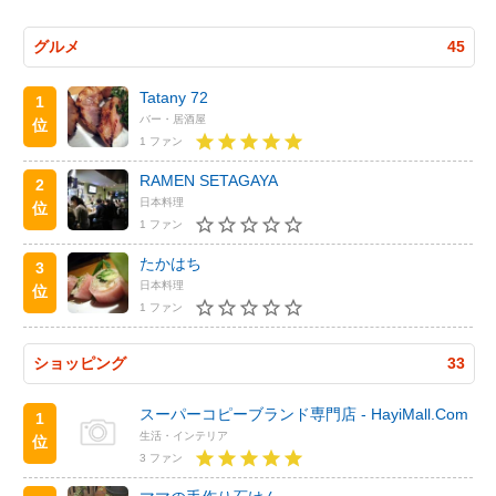
グルメ
45
Tatany 72
1
バー・居酒屋
位
1 ファン
RAMEN SETAGAYA
2
日本料理
位
1 ファン
たかはち
3
日本料理
位
1 ファン
ショッピング
33
スーパーコピーブランド専門店 - HayiMall.Com
1
生活・インテリア
位
3 ファン