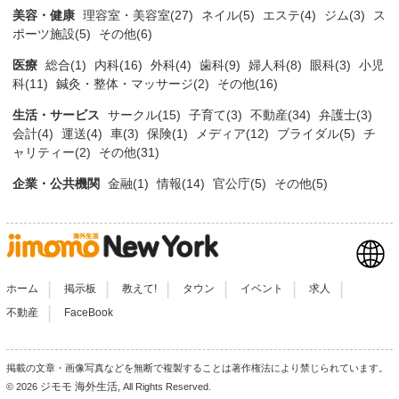
美容・健康
理容室・美容室(27)
ネイル(5)
エステ(4)
ジム(3)
ス
ポーツ施設(5)
その他(6)
医療
総合(1)
内科(16)
外科(4)
歯科(9)
婦人科(8)
眼科(3)
小児
科(11)
鍼灸・整体・マッサージ(2)
その他(16)
生活・サービス
サークル(15)
子育て(3)
不動産(34)
弁護士(3)
会計(4)
運送(4)
車(3)
保険(1)
メディア(12)
ブライダル(5)
チ
ャリティー(2)
その他(31)
企業・公共機関
金融(1)
情報(14)
官公庁(5)
その他(5)
|
|
|
|
|
|
ホーム
掲示板
教えて!
タウン
イベント
求人
|
不動産
FaceBook
掲載の文章・画像写真などを無断で複製することは著作権法により禁じられています。
ジモモ 海外生活
© 2026
, All Rights Reserved.