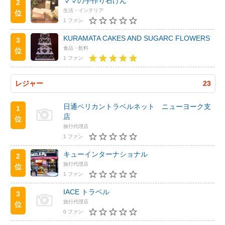
ママの手作り石けん
2
生活・インテリア
位
1 ファン
KURAMATA CAKES AND SUGARC FLOWERS
3
食品・飲料
位
1 ファン
レジャー
23
日通ペリカントラベルネット ニューヨーク支
1
店
位
旅行代理店
1 ファン
キューインターナショナル
2
旅行代理店
位
1 ファン
IACE トラベル
3
旅行代理店
位
0 ファン