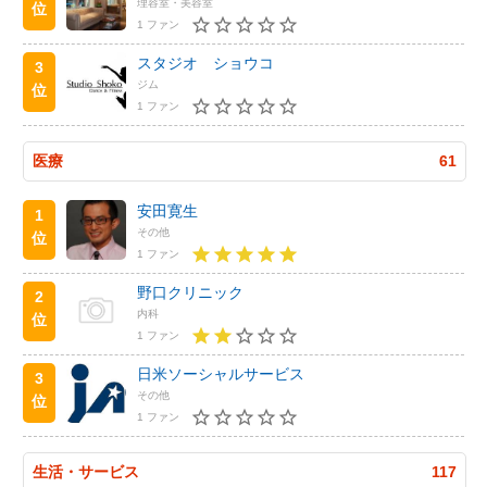
理容室・美容室
位
1 ファン
スタジオ ショウコ
3
ジム
位
1 ファン
医療
61
安田寛生
1
その他
位
1 ファン
野口クリニック
2
内科
位
1 ファン
日米ソーシャルサービス
3
その他
位
1 ファン
生活・サービス
117