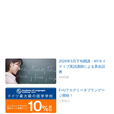
2026年3月下旬開講・NYネイ
ティブ英語講師による英会話
教
168日前
F+Uアカデミーオブランゲー
ジ開校！
１年以上