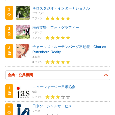
キロスタジオ・インターナショナル
1
ブライダル
位
7 ファン
檜佐文野 フォトグラフィー
2
メディア
位
3 ファン
チャールズ・ルーテンバーグ不動産 Charles
3
Rutenberg Realty
位
不動産
3 ファン
企業・公共機関
25
ニュージャージー日米協会
1
情報
位
1 ファン
日米ソーシャルサービス
2
その他
位