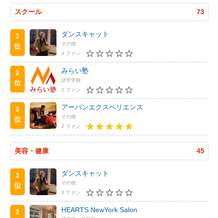
スクール
73
ダンスキャット
1
その他
位
3 ファン
みらい塾
2
語学学校
位
2 ファン
アーバンエクスペリエンス
3
その他
位
2 ファン
美容・健康
45
ダンスキャット
1
その他
位
3 ファン
HEARTS NewYork Salon
2