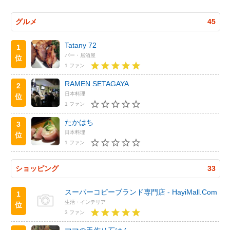
グルメ
45
Tatany 72
1
バー・居酒屋
位
1 ファン
RAMEN SETAGAYA
2
日本料理
位
1 ファン
たかはち
3
日本料理
位
1 ファン
ショッピング
33
スーパーコピーブランド専門店 - HayiMall.Com
1
生活・インテリア
位
3 ファン