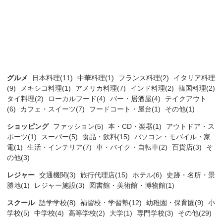
グルメ
日本料理(11)
中華料理(1)
フランス料理(2)
イタリア料理
(9)
メキシコ料理(1)
アメリカ料理(7)
インド料理(2)
韓国料理(2)
タイ料理(2)
ローカルフード(4)
バー・居酒屋(4)
テイクアウト
(6)
カフェ・スイーツ(7)
フードコート・屋台(1)
その他(1)
ショッピング
ファッション(5)
本・CD・楽器(1)
アウトドア・ス
ポーツ(1)
スーパー(5)
食品・飲料(15)
パソコン・モバイル・家
電(1)
生活・インテリア(7)
車・バイク・自転車(2)
百貨店(3)
そ
の他(3)
レジャー
交通機関(3)
旅行代理店(15)
ホテル(6)
史跡・名所・景
勝地(1)
レジャー施設(3)
図書館・美術館・博物館(1)
スクール
語学学校(8)
補習校・学習塾(12)
幼稚園・保育園(9)
小
学校(5)
中学校(4)
高等学校(2)
大学(1)
専門学校(3)
その他(29)