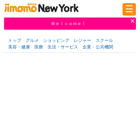
☰
ログイン
新規登録
Ｗｅｌｃｏｍｅ！
トップ
グルメ
ショッピング
レジャー
スクール
美容・健康
医療
生活・サービス
企業・公共機関
掲示板
タウン情報
教えて！
ニュース
イベント
求人
物件
習い事