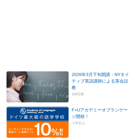
2026年3月下旬開講・NYネイ
ティブ英語講師による英会話
教
168日前
F+Uアカデミーオブランゲー
ジ開校！
１年以上