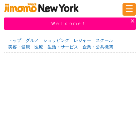
☰
ログイン
新規登録
Ｗｅｌｃｏｍｅ！
トップ
グルメ
ショッピング
レジャー
スクール
美容・健康
医療
生活・サービス
企業・公共機関
掲示板
タウン情報
教えて！
ニュース
イベント
求人
物件
習い事