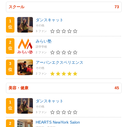
スクール
73
ダンスキャット
1
その他
位
3 ファン
みらい塾
2
語学学校
位
2 ファン
アーバンエクスペリエンス
3
その他
位
2 ファン
美容・健康
45
ダンスキャット
1
その他
位
3 ファン
HEARTS NewYork Salon
2