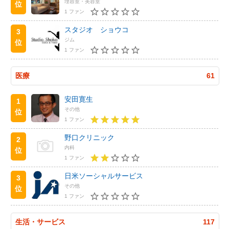
理容室・美容室
位
1 ファン
スタジオ ショウコ
3
ジム
位
1 ファン
医療
61
安田寛生
1
その他
位
1 ファン
野口クリニック
2
内科
位
1 ファン
日米ソーシャルサービス
3
その他
位
1 ファン
生活・サービス
117