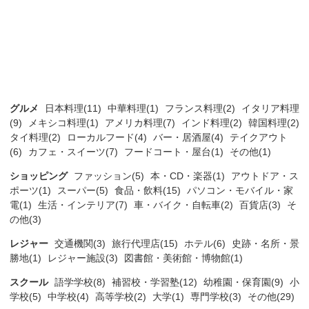
グルメ
日本料理(11)
中華料理(1)
フランス料理(2)
イタリア料理
(9)
メキシコ料理(1)
アメリカ料理(7)
インド料理(2)
韓国料理(2)
タイ料理(2)
ローカルフード(4)
バー・居酒屋(4)
テイクアウト
(6)
カフェ・スイーツ(7)
フードコート・屋台(1)
その他(1)
ショッピング
ファッション(5)
本・CD・楽器(1)
アウトドア・ス
ポーツ(1)
スーパー(5)
食品・飲料(15)
パソコン・モバイル・家
電(1)
生活・インテリア(7)
車・バイク・自転車(2)
百貨店(3)
そ
の他(3)
レジャー
交通機関(3)
旅行代理店(15)
ホテル(6)
史跡・名所・景
勝地(1)
レジャー施設(3)
図書館・美術館・博物館(1)
スクール
語学学校(8)
補習校・学習塾(12)
幼稚園・保育園(9)
小
学校(5)
中学校(4)
高等学校(2)
大学(1)
専門学校(3)
その他(29)