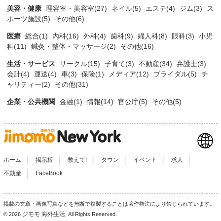
美容・健康
理容室・美容室(27)
ネイル(5)
エステ(4)
ジム(3)
ス
ポーツ施設(5)
その他(6)
医療
総合(1)
内科(16)
外科(4)
歯科(9)
婦人科(8)
眼科(3)
小児
科(11)
鍼灸・整体・マッサージ(2)
その他(16)
生活・サービス
サークル(15)
子育て(3)
不動産(34)
弁護士(3)
会計(4)
運送(4)
車(3)
保険(1)
メディア(12)
ブライダル(5)
チ
ャリティー(2)
その他(31)
企業・公共機関
金融(1)
情報(14)
官公庁(5)
その他(5)
|
|
|
|
|
|
ホーム
掲示板
教えて!
タウン
イベント
求人
|
不動産
FaceBook
掲載の文章・画像写真などを無断で複製することは著作権法により禁じられています。
ジモモ 海外生活
© 2026
, All Rights Reserved.