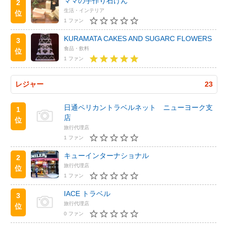
ママの手作り石けん
2
生活・インテリア
位
1 ファン
KURAMATA CAKES AND SUGARC FLOWERS
3
食品・飲料
位
1 ファン
レジャー
23
日通ペリカントラベルネット ニューヨーク支
1
店
位
旅行代理店
1 ファン
キューインターナショナル
2
旅行代理店
位
1 ファン
IACE トラベル
3
旅行代理店
位
0 ファン