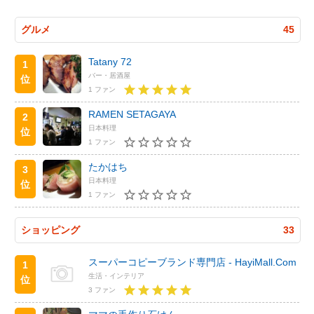
グルメ
45
Tatany 72
1
バー・居酒屋
位
1 ファン
RAMEN SETAGAYA
2
日本料理
位
1 ファン
たかはち
3
日本料理
位
1 ファン
ショッピング
33
スーパーコピーブランド専門店 - HayiMall.Com
1
生活・インテリア
位
3 ファン