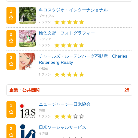
キロスタジオ・インターナショナル
1
ブライダル
位
7 ファン
檜佐文野 フォトグラフィー
2
メディア
位
3 ファン
チャールズ・ルーテンバーグ不動産 Charles
3
Rutenberg Realty
位
不動産
3 ファン
企業・公共機関
25
ニュージャージー日米協会
1
情報
位
1 ファン
日米ソーシャルサービス
2
その他
位