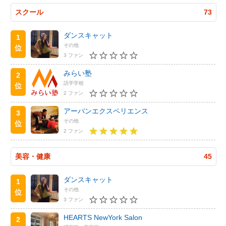
スクール
73
ダンスキャット
1
その他
位
3 ファン
みらい塾
2
語学学校
位
2 ファン
アーバンエクスペリエンス
3
その他
位
2 ファン
美容・健康
45
ダンスキャット
1
その他
位
3 ファン
HEARTS NewYork Salon
2