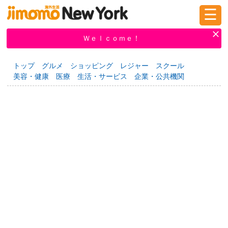
☰
ログイン
新規登録
Ｗｅｌｃｏｍｅ！
トップ
グルメ
ショッピング
レジャー
スクール
美容・健康
医療
生活・サービス
企業・公共機関
掲示板
タウン情報
教えて！
ニュース
イベント
求人
物件
習い事