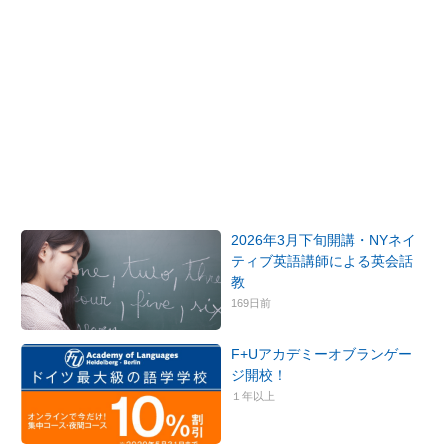
2026年3月下旬開講・NYネイ
ティブ英語講師による英会話
教
169日前
F+Uアカデミーオブランゲー
ジ開校！
１年以上