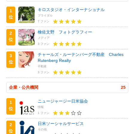
キロスタジオ・インターナショナル
1
ブライダル
位
7 ファン
檜佐文野 フォトグラフィー
2
メディア
位
3 ファン
チャールズ・ルーテンバーグ不動産 Charles
3
Rutenberg Realty
位
不動産
3 ファン
企業・公共機関
25
ニュージャージー日米協会
1
情報
位
1 ファン
日米ソーシャルサービス
2
その他
位