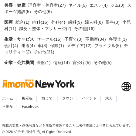
美容・健康
理容室・美容室(27)
ネイル(5)
エステ(4)
ジム(3)
ス
ポーツ施設(5)
その他(6)
医療
総合(1)
内科(16)
外科(4)
歯科(9)
婦人科(8)
眼科(3)
小児
科(11)
鍼灸・整体・マッサージ(2)
その他(16)
生活・サービス
サークル(15)
子育て(3)
不動産(34)
弁護士(3)
会計(4)
運送(4)
車(3)
保険(1)
メディア(12)
ブライダル(5)
チ
ャリティー(2)
その他(31)
企業・公共機関
金融(1)
情報(14)
官公庁(5)
その他(5)
|
|
|
|
|
|
ホーム
掲示板
教えて!
タウン
イベント
求人
|
不動産
FaceBook
掲載の文章・画像写真などを無断で複製することは著作権法により禁じられています。
ジモモ 海外生活
© 2026
, All Rights Reserved.