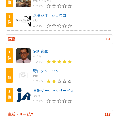
理容室・美容室
位
1 ファン
スタジオ ショウコ
3
ジム
位
1 ファン
医療
61
安田寛生
1
その他
位
1 ファン
野口クリニック
2
内科
位
1 ファン
日米ソーシャルサービス
3
その他
位
1 ファン
生活・サービス
117