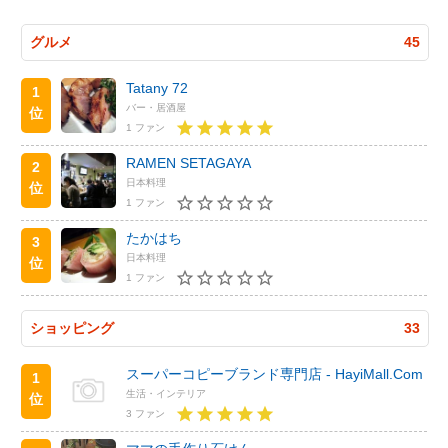
グルメ
45
Tatany 72
1
バー・居酒屋
位
1 ファン
RAMEN SETAGAYA
2
日本料理
位
1 ファン
たかはち
3
日本料理
位
1 ファン
ショッピング
33
スーパーコピーブランド専門店 - HayiMall.Com
1
生活・インテリア
位
3 ファン