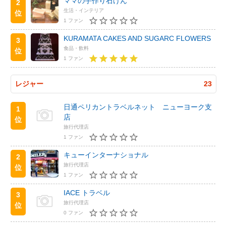
ママの手作り石けん
2
生活・インテリア
位
1 ファン
KURAMATA CAKES AND SUGARC FLOWERS
3
食品・飲料
位
1 ファン
レジャー
23
日通ペリカントラベルネット ニューヨーク支
1
店
位
旅行代理店
1 ファン
キューインターナショナル
2
旅行代理店
位
1 ファン
IACE トラベル
3
旅行代理店
位
0 ファン