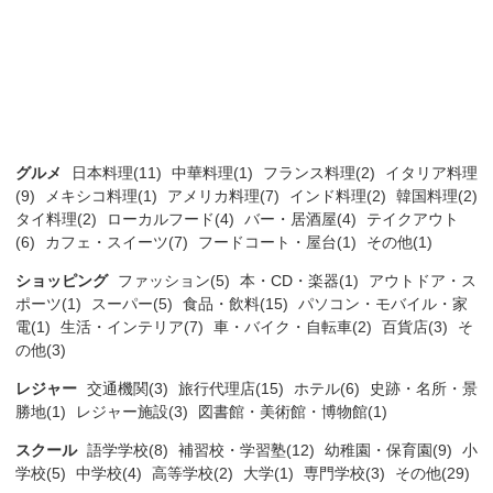
グルメ
日本料理(11)
中華料理(1)
フランス料理(2)
イタリア料理
(9)
メキシコ料理(1)
アメリカ料理(7)
インド料理(2)
韓国料理(2)
タイ料理(2)
ローカルフード(4)
バー・居酒屋(4)
テイクアウト
(6)
カフェ・スイーツ(7)
フードコート・屋台(1)
その他(1)
ショッピング
ファッション(5)
本・CD・楽器(1)
アウトドア・ス
ポーツ(1)
スーパー(5)
食品・飲料(15)
パソコン・モバイル・家
電(1)
生活・インテリア(7)
車・バイク・自転車(2)
百貨店(3)
そ
の他(3)
レジャー
交通機関(3)
旅行代理店(15)
ホテル(6)
史跡・名所・景
勝地(1)
レジャー施設(3)
図書館・美術館・博物館(1)
スクール
語学学校(8)
補習校・学習塾(12)
幼稚園・保育園(9)
小
学校(5)
中学校(4)
高等学校(2)
大学(1)
専門学校(3)
その他(29)