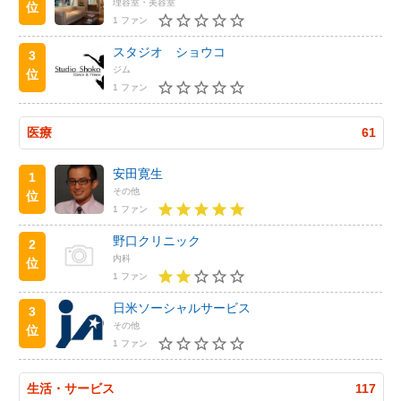
理容室・美容室
位
1 ファン
スタジオ ショウコ
3
ジム
位
1 ファン
医療
61
安田寛生
1
その他
位
1 ファン
野口クリニック
2
内科
位
1 ファン
日米ソーシャルサービス
3
その他
位
1 ファン
生活・サービス
117