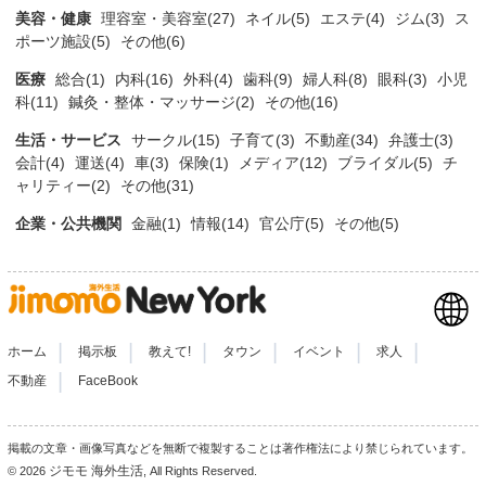
美容・健康
理容室・美容室(27)
ネイル(5)
エステ(4)
ジム(3)
ス
ポーツ施設(5)
その他(6)
医療
総合(1)
内科(16)
外科(4)
歯科(9)
婦人科(8)
眼科(3)
小児
科(11)
鍼灸・整体・マッサージ(2)
その他(16)
生活・サービス
サークル(15)
子育て(3)
不動産(34)
弁護士(3)
会計(4)
運送(4)
車(3)
保険(1)
メディア(12)
ブライダル(5)
チ
ャリティー(2)
その他(31)
企業・公共機関
金融(1)
情報(14)
官公庁(5)
その他(5)
|
|
|
|
|
|
ホーム
掲示板
教えて!
タウン
イベント
求人
|
不動産
FaceBook
掲載の文章・画像写真などを無断で複製することは著作権法により禁じられています。
ジモモ 海外生活
© 2026
, All Rights Reserved.