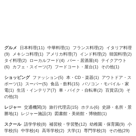
グルメ
日本料理(11)
中華料理(1)
フランス料理(2)
イタリア料理
(9)
メキシコ料理(1)
アメリカ料理(7)
インド料理(2)
韓国料理(2)
タイ料理(2)
ローカルフード(4)
バー・居酒屋(4)
テイクアウト
(6)
カフェ・スイーツ(7)
フードコート・屋台(1)
その他(1)
ショッピング
ファッション(5)
本・CD・楽器(1)
アウトドア・ス
ポーツ(1)
スーパー(5)
食品・飲料(15)
パソコン・モバイル・家
電(1)
生活・インテリア(7)
車・バイク・自転車(2)
百貨店(3)
そ
の他(3)
レジャー
交通機関(3)
旅行代理店(15)
ホテル(6)
史跡・名所・景
勝地(1)
レジャー施設(3)
図書館・美術館・博物館(1)
スクール
語学学校(8)
補習校・学習塾(12)
幼稚園・保育園(9)
小
学校(5)
中学校(4)
高等学校(2)
大学(1)
専門学校(3)
その他(29)