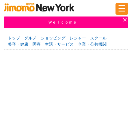
☰
ログイン
新規登録
Ｗｅｌｃｏｍｅ！
トップ
グルメ
ショッピング
レジャー
スクール
美容・健康
医療
生活・サービス
企業・公共機関
掲示板
タウン情報
教えて！
ニュース
イベント
求人
物件
習い事