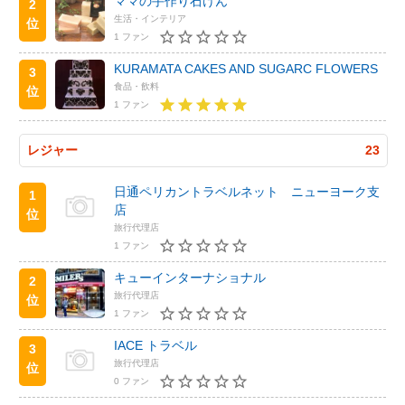
ママの手作り石けん
2
生活・インテリア
位
1 ファン
KURAMATA CAKES AND SUGARC FLOWERS
3
食品・飲料
位
1 ファン
レジャー
23
日通ペリカントラベルネット ニューヨーク支
1
店
位
旅行代理店
1 ファン
キューインターナショナル
2
旅行代理店
位
1 ファン
IACE トラベル
3
旅行代理店
位
0 ファン