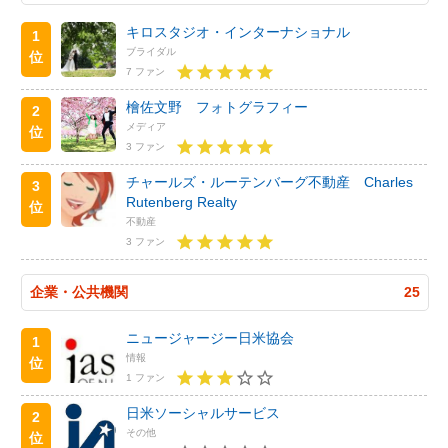
キロスタジオ・インターナショナル
1
ブライダル
位
7 ファン
檜佐文野 フォトグラフィー
2
メディア
位
3 ファン
チャールズ・ルーテンバーグ不動産 Charles
3
Rutenberg Realty
位
不動産
3 ファン
企業・公共機関
25
ニュージャージー日米協会
1
情報
位
1 ファン
日米ソーシャルサービス
2
その他
位