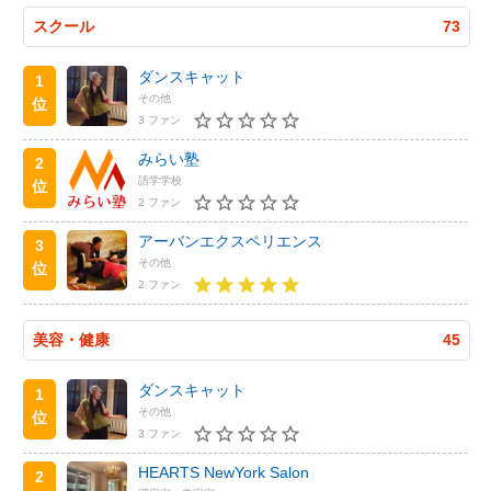
スクール
73
ダンスキャット
1
その他
位
3 ファン
みらい塾
2
語学学校
位
2 ファン
アーバンエクスペリエンス
3
その他
位
2 ファン
美容・健康
45
ダンスキャット
1
その他
位
3 ファン
HEARTS NewYork Salon
2