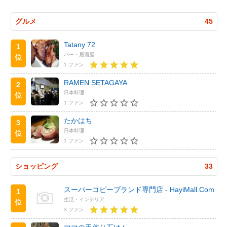
グルメ
45
Tatany 72
1
バー・居酒屋
位
1 ファン
RAMEN SETAGAYA
2
日本料理
位
1 ファン
たかはち
3
日本料理
位
1 ファン
ショッピング
33
スーパーコピーブランド専門店 - HayiMall.Com
1
生活・インテリア
位
3 ファン