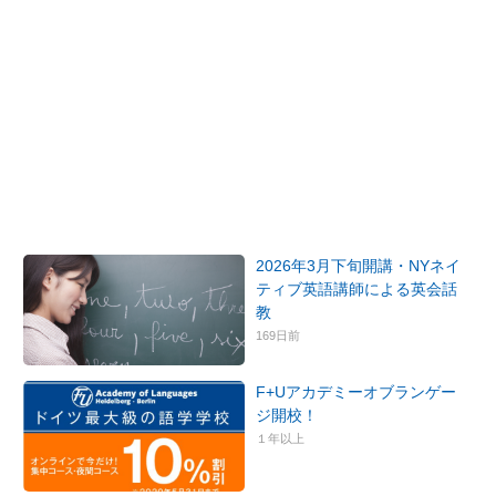
2026年3月下旬開講・NYネイ
ティブ英語講師による英会話
教
169日前
F+Uアカデミーオブランゲー
ジ開校！
１年以上