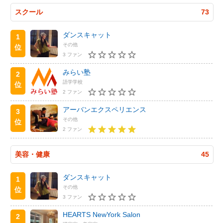
スクール
73
ダンスキャット
1
その他
位
3 ファン
みらい塾
2
語学学校
位
2 ファン
アーバンエクスペリエンス
3
その他
位
2 ファン
美容・健康
45
ダンスキャット
1
その他
位
3 ファン
HEARTS NewYork Salon
2