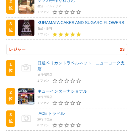
ママの手作り石けん
2
生活・インテリア
位
1 ファン
KURAMATA CAKES AND SUGARC FLOWERS
3
食品・飲料
位
1 ファン
レジャー
23
日通ペリカントラベルネット ニューヨーク支
1
店
位
旅行代理店
1 ファン
キューインターナショナル
2
旅行代理店
位
1 ファン
IACE トラベル
3
旅行代理店
位
0 ファン