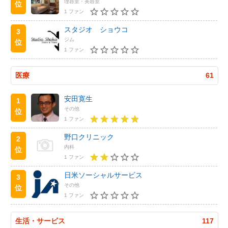
理容室・美容室
位
1 ファン
スタジオ ショウコ
3
ジム
位
1 ファン
医療
61
安田寛生
1
その他
位
1 ファン
野口クリニック
2
内科
位
1 ファン
日米ソーシャルサービス
3
その他
位
1 ファン
生活・サービス
117