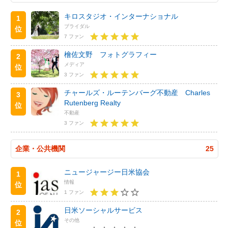
キロスタジオ・インターナショナル
1
ブライダル
位
7 ファン
檜佐文野 フォトグラフィー
2
メディア
位
3 ファン
チャールズ・ルーテンバーグ不動産 Charles
3
Rutenberg Realty
位
不動産
3 ファン
企業・公共機関
25
ニュージャージー日米協会
1
情報
位
1 ファン
日米ソーシャルサービス
2
その他
位