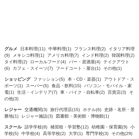
グルメ
日本料理(11)
中華料理(1)
フランス料理(2)
イタリア料理
(9)
メキシコ料理(1)
アメリカ料理(7)
インド料理(2)
韓国料理(2)
タイ料理(2)
ローカルフード(4)
バー・居酒屋(4)
テイクアウト
(6)
カフェ・スイーツ(7)
フードコート・屋台(1)
その他(1)
ショッピング
ファッション(5)
本・CD・楽器(1)
アウトドア・ス
ポーツ(1)
スーパー(5)
食品・飲料(15)
パソコン・モバイル・家
電(1)
生活・インテリア(7)
車・バイク・自転車(2)
百貨店(3)
そ
の他(3)
レジャー
交通機関(3)
旅行代理店(15)
ホテル(6)
史跡・名所・景
勝地(1)
レジャー施設(3)
図書館・美術館・博物館(1)
スクール
語学学校(8)
補習校・学習塾(12)
幼稚園・保育園(9)
小
学校(5)
中学校(4)
高等学校(2)
大学(1)
専門学校(3)
その他(29)