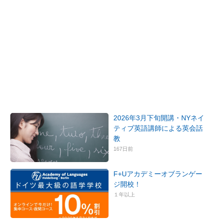
2026年3月下旬開講・NYネイ
ティブ英語講師による英会話
教
167日前
F+Uアカデミーオブランゲー
ジ開校！
１年以上