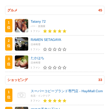
グルメ
45
Tatany 72
1
バー・居酒屋
位
1 ファン
RAMEN SETAGAYA
2
日本料理
位
1 ファン
たかはち
3
日本料理
位
1 ファン
ショッピング
33
スーパーコピーブランド専門店 - HayiMall.Com
1
生活・インテリア
位
3 ファン