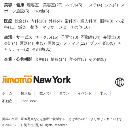
美容・健康
理容室・美容室(27)
ネイル(5)
エステ(4)
ジム(3)
ス
ポーツ施設(5)
その他(6)
医療
総合(1)
内科(16)
外科(4)
歯科(9)
婦人科(8)
眼科(3)
小児
科(11)
鍼灸・整体・マッサージ(2)
その他(16)
生活・サービス
サークル(15)
子育て(3)
不動産(34)
弁護士(3)
会計(4)
運送(4)
車(3)
保険(1)
メディア(12)
ブライダル(5)
チ
ャリティー(2)
その他(31)
企業・公共機関
金融(1)
情報(14)
官公庁(5)
その他(5)
|
|
|
|
|
|
ホーム
掲示板
教えて!
タウン
イベント
求人
|
不動産
FaceBook
掲載の文章・画像写真などを無断で複製することは著作権法により禁じられています。
ジモモ 海外生活
© 2026
, All Rights Reserved.