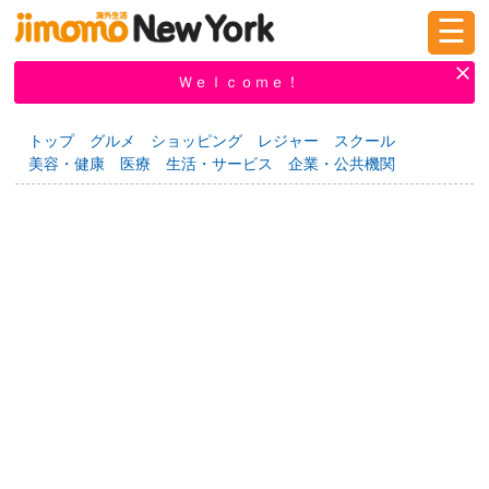
☰
ログイン
新規登録
Ｗｅｌｃｏｍｅ！
トップ
グルメ
ショッピング
レジャー
スクール
美容・健康
医療
生活・サービス
企業・公共機関
掲示板
タウン情報
教えて！
ニュース
イベント
求人
物件
習い事