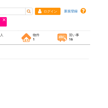
新規登録
ログイン
求人
物件
習い事
1
16