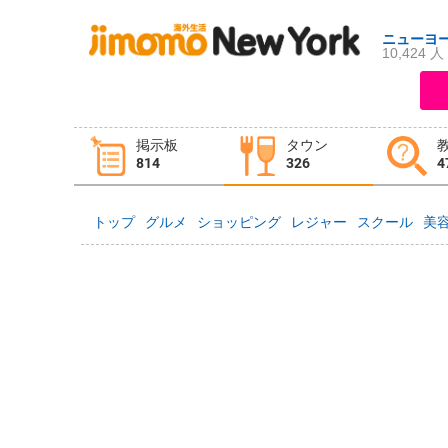
ニューヨ
10,424 人
ログイン
新規登録
掲示板
タウン
掲示板
タウン情報
教えて！
814
326
4
トップ
グルメ
ショッピング
レジャー
スクール
美
ニュース
イベント
求人
物件
習い事