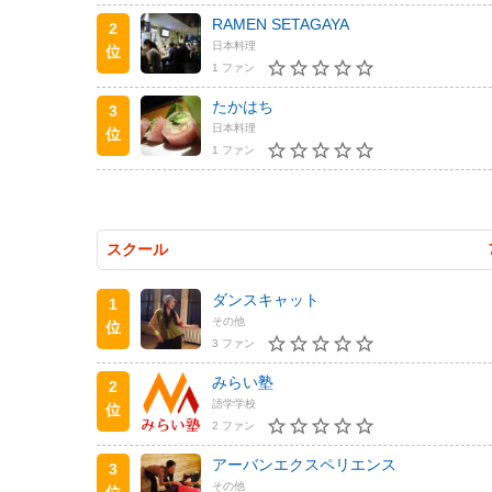
RAMEN SETAGAYA
2
日本料理
位
1 ファン
たかはち
3
日本料理
位
1 ファン
スクール
ダンスキャット
1
その他
位
3 ファン
みらい塾
2
語学学校
位
2 ファン
アーバンエクスペリエンス
3
その他
位