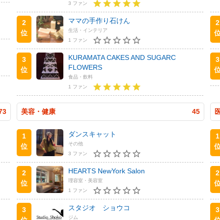
3 ファン
ママの手作り石けん
2
2
生活・インテリア
位
1 ファン
KURAMATA CAKES AND SUGARC
3
3
FLOWERS
位
食品・飲料
1 ファン
73
美容・健康
45
ダンスキャット
1
1
その他
位
3 ファン
HEARTS NewYork Salon
2
2
理容室・美容室
位
1 ファン
スタジオ ショウコ
3
3
ジム
位