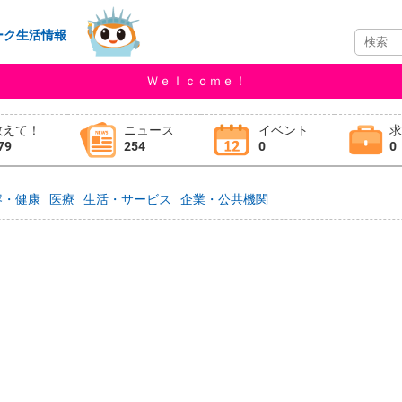
ーク生活情報
Ｗｅｌｃｏｍｅ！
教えて！
ニュース
イベント
79
254
0
0
容・健康
医療
生活・サービス
企業・公共機関