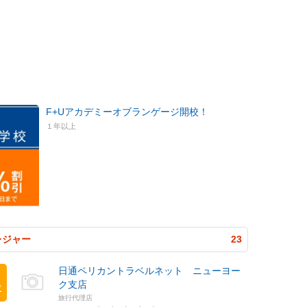
F+Uアカデミーオブランゲージ開校！
１年以上
レジャー
23
日通ペリカントラベルネット ニューヨー
ク支店
位
旅行代理店