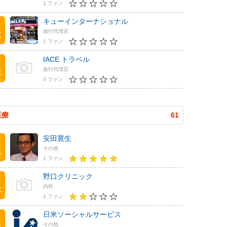
1 ファン
キューインターナショナル
旅行代理店
位
1 ファン
IACE トラベル
旅行代理店
位
0 ファン
医療
61
安田寛生
その他
位
1 ファン
野口クリニック
内科
位
1 ファン
日米ソーシャルサービス
その他
位