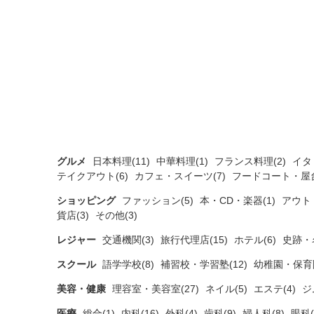
グルメ
日本料理(11)
中華料理(1)
フランス料理(2)
イタ
テイクアウト(6)
カフェ・スイーツ(7)
フードコート・屋台
ショッピング
ファッション(5)
本・CD・楽器(1)
アウト
貨店(3)
その他(3)
レジャー
交通機関(3)
旅行代理店(15)
ホテル(6)
史跡・
スクール
語学学校(8)
補習校・学習塾(12)
幼稚園・保育園
美容・健康
理容室・美容室(27)
ネイル(5)
エステ(4)
ジ
医療
総合(1)
内科(16)
外科(4)
歯科(9)
婦人科(8)
眼科(