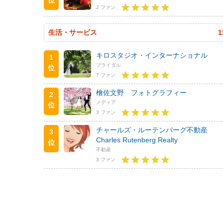
2 ファン
生活・サービス
1
キロスタジオ・インターナショナル
1
ブライダル
位
7 ファン
檜佐文野 フォトグラフィー
2
メディア
位
3 ファン
チャールズ・ルーテンバーグ不動産
3
Charles Rutenberg Realty
位
不動産
3 ファン