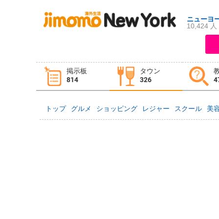
ニューヨ
10,424 人
ログイン
新規登録
掲示板
タウン
掲示板
タウン情報
教えて！
814
326
4
トップ
グルメ
ショッピング
レジャー
スクール
美
ニュース
イベント
求人
物件
習い事