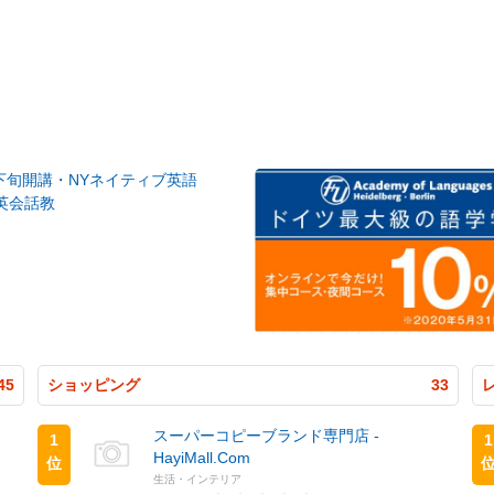
月下旬開講・NYネイティブ英語
英会話教
45
ショッピング
33
スーパーコピーブランド専門店 -
1
1
HayiMall.Com
位
生活・インテリア