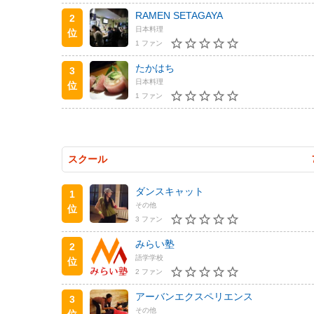
RAMEN SETAGAYA
2
日本料理
位
1 ファン
たかはち
3
日本料理
位
1 ファン
スクール
ダンスキャット
1
その他
位
3 ファン
みらい塾
2
語学学校
位
2 ファン
アーバンエクスペリエンス
3
その他
位