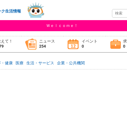
ーク生活情報
Ｗｅｌｃｏｍｅ！
教えて！
ニュース
イベント
79
254
0
0
容・健康
医療
生活・サービス
企業・公共機関