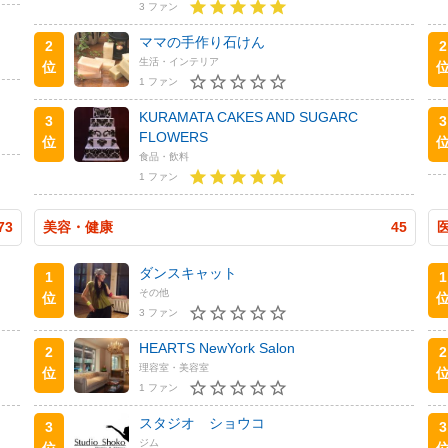
3 ファン
ママの手作り石けん
2
2
生活・インテリア
位
1 ファン
KURAMATA CAKES AND SUGARC
3
3
FLOWERS
位
食品・飲料
1 ファン
73
美容・健康
45
ダンスキャット
1
1
その他
位
3 ファン
HEARTS NewYork Salon
2
2
理容室・美容室
位
1 ファン
スタジオ ショウコ
3
3
ジム
位