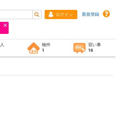
新規登録
ログイン
求人
物件
習い事
1
16