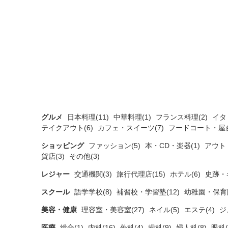
グルメ
日本料理(11)
中華料理(1)
フランス料理(2)
イタ
テイクアウト(6)
カフェ・スイーツ(7)
フードコート・屋台
ショッピング
ファッション(5)
本・CD・楽器(1)
アウト
貨店(3)
その他(3)
レジャー
交通機関(3)
旅行代理店(15)
ホテル(6)
史跡・
スクール
語学学校(8)
補習校・学習塾(12)
幼稚園・保育園
美容・健康
理容室・美容室(27)
ネイル(5)
エステ(4)
ジ
医療
総合(1)
内科(16)
外科(4)
歯科(9)
婦人科(8)
眼科(