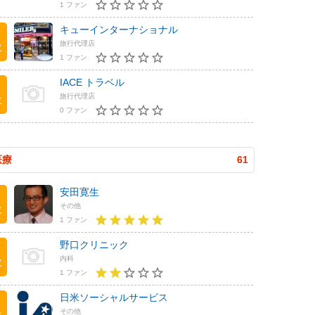
1 ファン
キューインターナショナル
旅行代理店
位
1 ファン
IACE トラベル
旅行代理店
位
0 ファン
医療
61
安田寛生
その他
位
1 ファン
野口クリニック
内科
位
1 ファン
日米ソーシャルサービス
その他
位