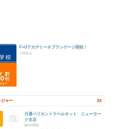
F+Uアカデミーオブランゲージ開校！
１年以上
レジャー
23
日通ペリカントラベルネット ニューヨー
ク支店
位
旅行代理店