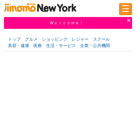
☰
ログイン
新規登録
Ｗｅｌｃｏｍｅ！
トップ
グルメ
ショッピング
レジャー
スクール
美容・健康
医療
生活・サービス
企業・公共機関
掲示板
タウン情報
教えて！
ニュース
イベント
求人
物件
習い事