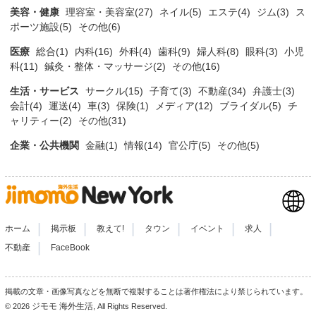
美容・健康
理容室・美容室(27)
ネイル(5)
エステ(4)
ジム(3)
ス
ポーツ施設(5)
その他(6)
医療
総合(1)
内科(16)
外科(4)
歯科(9)
婦人科(8)
眼科(3)
小児
科(11)
鍼灸・整体・マッサージ(2)
その他(16)
生活・サービス
サークル(15)
子育て(3)
不動産(34)
弁護士(3)
会計(4)
運送(4)
車(3)
保険(1)
メディア(12)
ブライダル(5)
チ
ャリティー(2)
その他(31)
企業・公共機関
金融(1)
情報(14)
官公庁(5)
その他(5)
|
|
|
|
|
|
ホーム
掲示板
教えて!
タウン
イベント
求人
|
不動産
FaceBook
掲載の文章・画像写真などを無断で複製することは著作権法により禁じられています。
ジモモ 海外生活
© 2026
, All Rights Reserved.