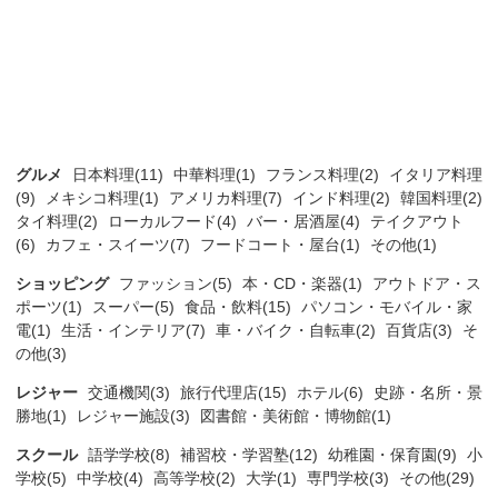
グルメ
日本料理(11)
中華料理(1)
フランス料理(2)
イタリア料理
(9)
メキシコ料理(1)
アメリカ料理(7)
インド料理(2)
韓国料理(2)
タイ料理(2)
ローカルフード(4)
バー・居酒屋(4)
テイクアウト
(6)
カフェ・スイーツ(7)
フードコート・屋台(1)
その他(1)
ショッピング
ファッション(5)
本・CD・楽器(1)
アウトドア・ス
ポーツ(1)
スーパー(5)
食品・飲料(15)
パソコン・モバイル・家
電(1)
生活・インテリア(7)
車・バイク・自転車(2)
百貨店(3)
そ
の他(3)
レジャー
交通機関(3)
旅行代理店(15)
ホテル(6)
史跡・名所・景
勝地(1)
レジャー施設(3)
図書館・美術館・博物館(1)
スクール
語学学校(8)
補習校・学習塾(12)
幼稚園・保育園(9)
小
学校(5)
中学校(4)
高等学校(2)
大学(1)
専門学校(3)
その他(29)