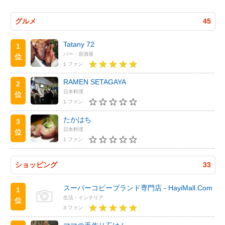
グルメ
45
Tatany 72
1
バー・居酒屋
位
1 ファン
RAMEN SETAGAYA
2
日本料理
位
1 ファン
たかはち
3
日本料理
位
1 ファン
ショッピング
33
スーパーコピーブランド専門店 - HayiMall.Com
1
生活・インテリア
位
3 ファン