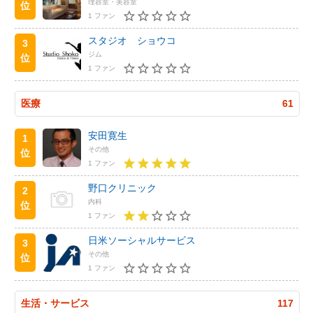
理容室・美容室
位
1 ファン
スタジオ ショウコ
3
ジム
位
1 ファン
医療
61
安田寛生
1
その他
位
1 ファン
野口クリニック
2
内科
位
1 ファン
日米ソーシャルサービス
3
その他
位
1 ファン
生活・サービス
117