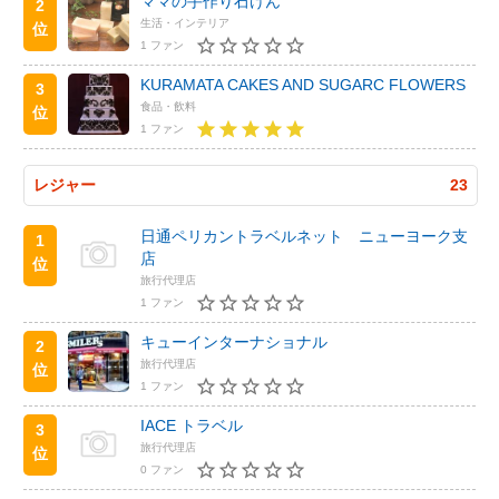
ママの手作り石けん
2
生活・インテリア
位
1 ファン
KURAMATA CAKES AND SUGARC FLOWERS
3
食品・飲料
位
1 ファン
レジャー
23
日通ペリカントラベルネット ニューヨーク支
1
店
位
旅行代理店
1 ファン
キューインターナショナル
2
旅行代理店
位
1 ファン
IACE トラベル
3
旅行代理店
位
0 ファン