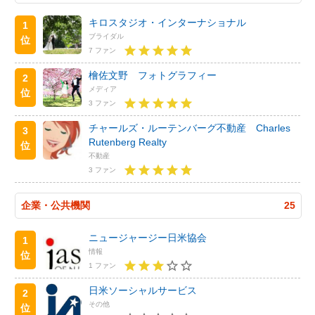
キロスタジオ・インターナショナル
1
ブライダル
位
7 ファン
檜佐文野 フォトグラフィー
2
メディア
位
3 ファン
チャールズ・ルーテンバーグ不動産 Charles
3
Rutenberg Realty
位
不動産
3 ファン
企業・公共機関
25
ニュージャージー日米協会
1
情報
位
1 ファン
日米ソーシャルサービス
2
その他
位