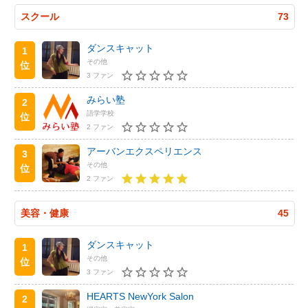
スクール
73
ダンスキャット
1
その他
位
3 ファン
みらい塾
2
語学学校
位
2 ファン
アーバンエクスペリエンス
3
その他
位
2 ファン
美容・健康
45
ダンスキャット
1
その他
位
3 ファン
HEARTS NewYork Salon
2