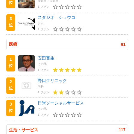
理容室・美容室
位
1 ファン
スタジオ ショウコ
3
ジム
位
1 ファン
医療
61
安田寛生
1
その他
位
1 ファン
野口クリニック
2
内科
位
1 ファン
日米ソーシャルサービス
3
その他
位
1 ファン
生活・サービス
117