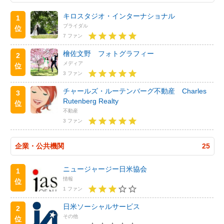
キロスタジオ・インターナショナル
1
ブライダル
位
7 ファン
檜佐文野 フォトグラフィー
2
メディア
位
3 ファン
チャールズ・ルーテンバーグ不動産 Charles
3
Rutenberg Realty
位
不動産
3 ファン
企業・公共機関
25
ニュージャージー日米協会
1
情報
位
1 ファン
日米ソーシャルサービス
2
その他
位