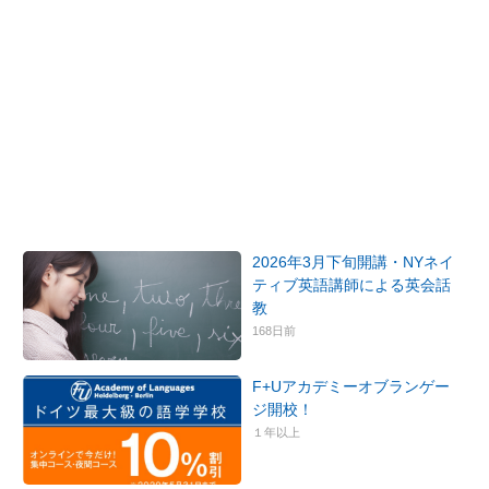
2026年3月下旬開講・NYネイ
ティブ英語講師による英会話
教
168日前
F+Uアカデミーオブランゲー
ジ開校！
１年以上