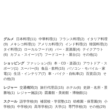
グルメ
日本料理(11)
中華料理(1)
フランス料理(2)
イタリア料理
(9)
メキシコ料理(1)
アメリカ料理(7)
インド料理(2)
韓国料理(2)
タイ料理(2)
ローカルフード(4)
バー・居酒屋(4)
テイクアウト
(6)
カフェ・スイーツ(7)
フードコート・屋台(1)
その他(1)
ショッピング
ファッション(5)
本・CD・楽器(1)
アウトドア・ス
ポーツ(1)
スーパー(5)
食品・飲料(15)
パソコン・モバイル・家
電(1)
生活・インテリア(7)
車・バイク・自転車(2)
百貨店(3)
そ
の他(3)
レジャー
交通機関(3)
旅行代理店(15)
ホテル(6)
史跡・名所・景
勝地(1)
レジャー施設(3)
図書館・美術館・博物館(1)
スクール
語学学校(8)
補習校・学習塾(12)
幼稚園・保育園(9)
小
学校(5)
中学校(4)
高等学校(2)
大学(1)
専門学校(3)
その他(29)