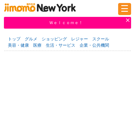
☰
ログイン
新規登録
Ｗｅｌｃｏｍｅ！
トップ
グルメ
ショッピング
レジャー
スクール
美容・健康
医療
生活・サービス
企業・公共機関
掲示板
タウン情報
教えて！
ニュース
イベント
求人
物件
習い事