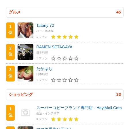
グルメ
45
Tatany 72
1
バー・居酒屋
位
1 ファン
RAMEN SETAGAYA
2
日本料理
位
1 ファン
たかはち
3
日本料理
位
1 ファン
ショッピング
33
スーパーコピーブランド専門店 - HayiMall.Com
1
生活・インテリア
位
3 ファン