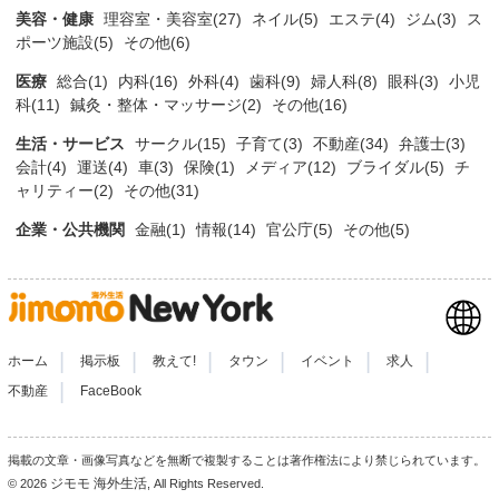
美容・健康
理容室・美容室(27)
ネイル(5)
エステ(4)
ジム(3)
ス
ポーツ施設(5)
その他(6)
医療
総合(1)
内科(16)
外科(4)
歯科(9)
婦人科(8)
眼科(3)
小児
科(11)
鍼灸・整体・マッサージ(2)
その他(16)
生活・サービス
サークル(15)
子育て(3)
不動産(34)
弁護士(3)
会計(4)
運送(4)
車(3)
保険(1)
メディア(12)
ブライダル(5)
チ
ャリティー(2)
その他(31)
企業・公共機関
金融(1)
情報(14)
官公庁(5)
その他(5)
|
|
|
|
|
|
ホーム
掲示板
教えて!
タウン
イベント
求人
|
不動産
FaceBook
掲載の文章・画像写真などを無断で複製することは著作権法により禁じられています。
ジモモ 海外生活
© 2026
, All Rights Reserved.