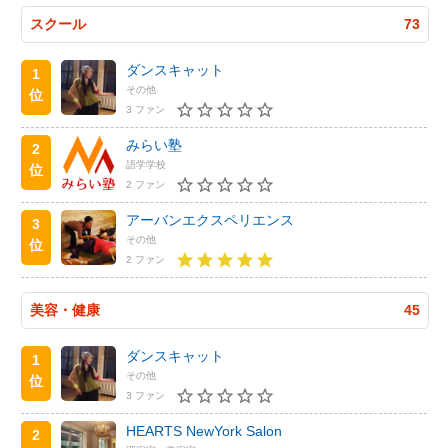
スクール
73
ダンスキャット
1
その他
位
3 ファン
みらい塾
2
語学学校
位
2 ファン
アーバンエクスペリエンス
3
その他
位
2 ファン
美容・健康
45
ダンスキャット
1
その他
位
3 ファン
HEARTS NewYork Salon
2