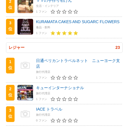
ママの手作り石けん
2
生活・インテリア
位
1 ファン
KURAMATA CAKES AND SUGARC FLOWERS
3
食品・飲料
位
1 ファン
レジャー
23
日通ペリカントラベルネット ニューヨーク支
1
店
位
旅行代理店
1 ファン
キューインターナショナル
2
旅行代理店
位
1 ファン
IACE トラベル
3
旅行代理店
位
0 ファン