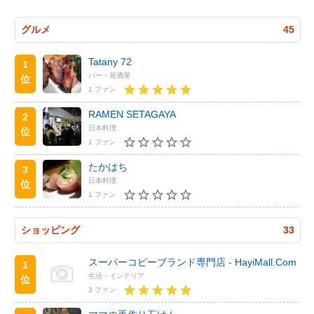
グルメ
45
Tatany 72
1
バー・居酒屋
位
1 ファン
RAMEN SETAGAYA
2
日本料理
位
1 ファン
たかはち
3
日本料理
位
1 ファン
ショッピング
33
スーパーコピーブランド専門店 - HayiMall.Com
1
生活・インテリア
位
3 ファン