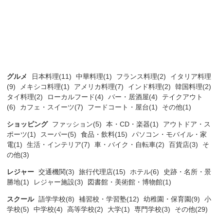
グルメ
日本料理(11)
中華料理(1)
フランス料理(2)
イタリア料理
(9)
メキシコ料理(1)
アメリカ料理(7)
インド料理(2)
韓国料理(2)
タイ料理(2)
ローカルフード(4)
バー・居酒屋(4)
テイクアウト
(6)
カフェ・スイーツ(7)
フードコート・屋台(1)
その他(1)
ショッピング
ファッション(5)
本・CD・楽器(1)
アウトドア・ス
ポーツ(1)
スーパー(5)
食品・飲料(15)
パソコン・モバイル・家
電(1)
生活・インテリア(7)
車・バイク・自転車(2)
百貨店(3)
そ
の他(3)
レジャー
交通機関(3)
旅行代理店(15)
ホテル(6)
史跡・名所・景
勝地(1)
レジャー施設(3)
図書館・美術館・博物館(1)
スクール
語学学校(8)
補習校・学習塾(12)
幼稚園・保育園(9)
小
学校(5)
中学校(4)
高等学校(2)
大学(1)
専門学校(3)
その他(29)