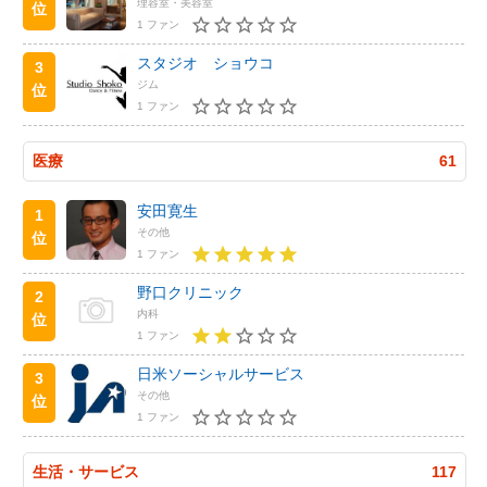
理容室・美容室
位
1 ファン
スタジオ ショウコ
3
ジム
位
1 ファン
医療
61
安田寛生
1
その他
位
1 ファン
野口クリニック
2
内科
位
1 ファン
日米ソーシャルサービス
3
その他
位
1 ファン
生活・サービス
117