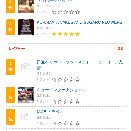
ママの手作り石けん
2
生活・インテリア
位
1 ファン
KURAMATA CAKES AND SUGARC FLOWERS
3
食品・飲料
位
1 ファン
レジャー
23
日通ペリカントラベルネット ニューヨーク支
1
店
位
旅行代理店
1 ファン
キューインターナショナル
2
旅行代理店
位
1 ファン
IACE トラベル
3
旅行代理店
位
0 ファン