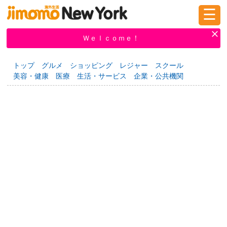
☰
ログイン
新規登録
Ｗｅｌｃｏｍｅ！
トップ
グルメ
ショッピング
レジャー
スクール
美容・健康
医療
生活・サービス
企業・公共機関
掲示板
タウン情報
教えて！
ニュース
イベント
求人
物件
習い事