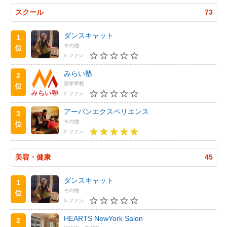
スクール
73
ダンスキャット
1
その他
位
3 ファン
みらい塾
2
語学学校
位
2 ファン
アーバンエクスペリエンス
3
その他
位
2 ファン
美容・健康
45
ダンスキャット
1
その他
位
3 ファン
HEARTS NewYork Salon
2