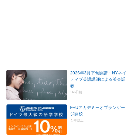
2026年3月下旬開講・NYネイ
ティブ英語講師による英会話
教
166日前
F+Uアカデミーオブランゲー
ジ開校！
１年以上