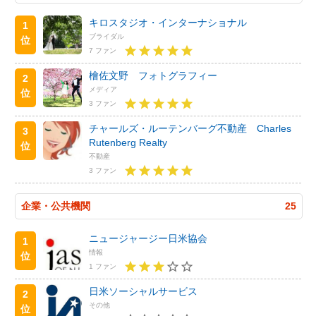
キロスタジオ・インターナショナル
1
ブライダル
位
7 ファン
檜佐文野 フォトグラフィー
2
メディア
位
3 ファン
チャールズ・ルーテンバーグ不動産 Charles
3
Rutenberg Realty
位
不動産
3 ファン
企業・公共機関
25
ニュージャージー日米協会
1
情報
位
1 ファン
日米ソーシャルサービス
2
その他
位