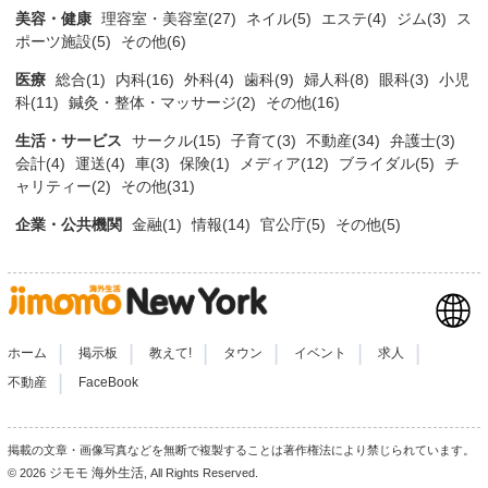
美容・健康
理容室・美容室(27)
ネイル(5)
エステ(4)
ジム(3)
ス
ポーツ施設(5)
その他(6)
医療
総合(1)
内科(16)
外科(4)
歯科(9)
婦人科(8)
眼科(3)
小児
科(11)
鍼灸・整体・マッサージ(2)
その他(16)
生活・サービス
サークル(15)
子育て(3)
不動産(34)
弁護士(3)
会計(4)
運送(4)
車(3)
保険(1)
メディア(12)
ブライダル(5)
チ
ャリティー(2)
その他(31)
企業・公共機関
金融(1)
情報(14)
官公庁(5)
その他(5)
|
|
|
|
|
|
ホーム
掲示板
教えて!
タウン
イベント
求人
|
不動産
FaceBook
掲載の文章・画像写真などを無断で複製することは著作権法により禁じられています。
ジモモ 海外生活
© 2026
, All Rights Reserved.