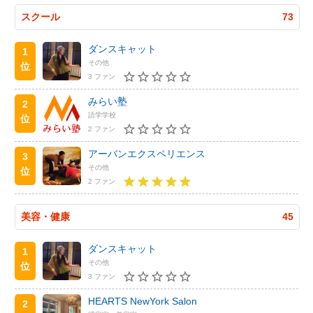
スクール
73
ダンスキャット
1
その他
位
3 ファン
みらい塾
2
語学学校
位
2 ファン
アーバンエクスペリエンス
3
その他
位
2 ファン
美容・健康
45
ダンスキャット
1
その他
位
3 ファン
HEARTS NewYork Salon
2