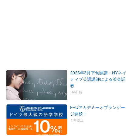
2026年3月下旬開講・NYネイ
ティブ英語講師による英会話
教
166日前
F+Uアカデミーオブランゲー
ジ開校！
１年以上