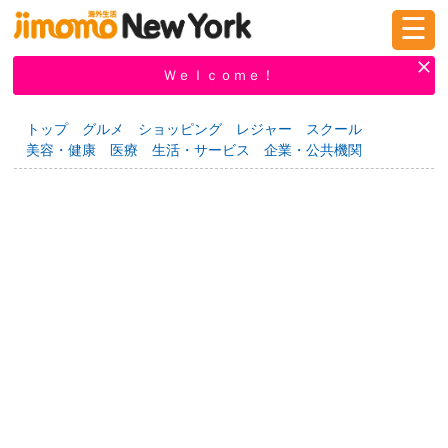
☰
ログイン
新規登録
Ｗｅｌｃｏｍｅ！
トップ
グルメ
ショッピング
レジャー
スクール
美容・健康
医療
生活・サービス
企業・公共機関
掲示板
タウン情報
教えて！
ニュース
イベント
求人
物件
習い事