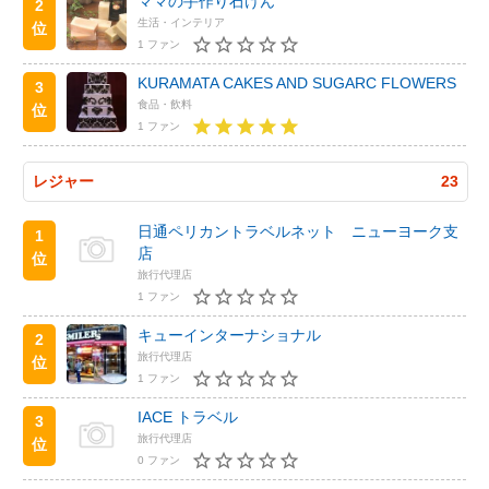
ママの手作り石けん
2
生活・インテリア
位
1 ファン
KURAMATA CAKES AND SUGARC FLOWERS
3
食品・飲料
位
1 ファン
レジャー
23
日通ペリカントラベルネット ニューヨーク支
1
店
位
旅行代理店
1 ファン
キューインターナショナル
2
旅行代理店
位
1 ファン
IACE トラベル
3
旅行代理店
位
0 ファン