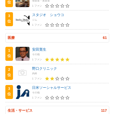
理容室・美容室
位
1 ファン
スタジオ ショウコ
3
ジム
位
1 ファン
医療
61
安田寛生
1
その他
位
1 ファン
野口クリニック
2
内科
位
1 ファン
日米ソーシャルサービス
3
その他
位
1 ファン
生活・サービス
117