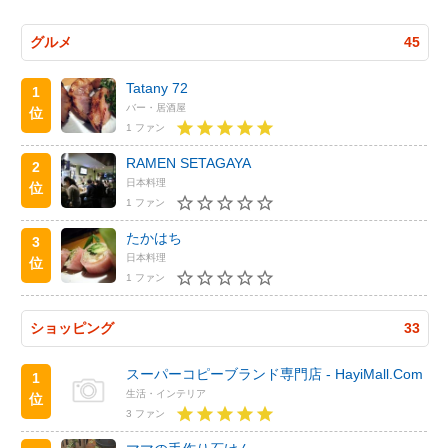
グルメ
45
Tatany 72
1
バー・居酒屋
位
1 ファン
RAMEN SETAGAYA
2
日本料理
位
1 ファン
たかはち
3
日本料理
位
1 ファン
ショッピング
33
スーパーコピーブランド専門店 - HayiMall.Com
1
生活・インテリア
位
3 ファン