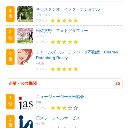
キロスタジオ・インターナショナル
1
ブライダル
位
7 ファン
檜佐文野 フォトグラフィー
2
メディア
位
3 ファン
チャールズ・ルーテンバーグ不動産 Charles
3
Rutenberg Realty
位
不動産
3 ファン
企業・公共機関
25
ニュージャージー日米協会
1
情報
位
1 ファン
日米ソーシャルサービス
2
その他
位