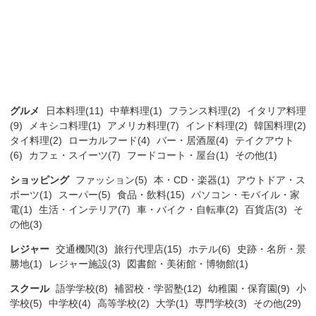
グルメ
日本料理(11)
中華料理(1)
フランス料理(2)
イタリア料理
(9)
メキシコ料理(1)
アメリカ料理(7)
インド料理(2)
韓国料理(2)
タイ料理(2)
ローカルフード(4)
バー・居酒屋(4)
テイクアウト
(6)
カフェ・スイーツ(7)
フードコート・屋台(1)
その他(1)
ショッピング
ファッション(5)
本・CD・楽器(1)
アウトドア・ス
ポーツ(1)
スーパー(5)
食品・飲料(15)
パソコン・モバイル・家
電(1)
生活・インテリア(7)
車・バイク・自転車(2)
百貨店(3)
そ
の他(3)
レジャー
交通機関(3)
旅行代理店(15)
ホテル(6)
史跡・名所・景
勝地(1)
レジャー施設(3)
図書館・美術館・博物館(1)
スクール
語学学校(8)
補習校・学習塾(12)
幼稚園・保育園(9)
小
学校(5)
中学校(4)
高等学校(2)
大学(1)
専門学校(3)
その他(29)