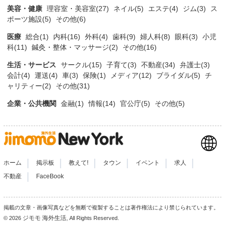
美容・健康
理容室・美容室(27)
ネイル(5)
エステ(4)
ジム(3)
ス
ポーツ施設(5)
その他(6)
医療
総合(1)
内科(16)
外科(4)
歯科(9)
婦人科(8)
眼科(3)
小児
科(11)
鍼灸・整体・マッサージ(2)
その他(16)
生活・サービス
サークル(15)
子育て(3)
不動産(34)
弁護士(3)
会計(4)
運送(4)
車(3)
保険(1)
メディア(12)
ブライダル(5)
チ
ャリティー(2)
その他(31)
企業・公共機関
金融(1)
情報(14)
官公庁(5)
その他(5)
|
|
|
|
|
|
ホーム
掲示板
教えて!
タウン
イベント
求人
|
不動産
FaceBook
掲載の文章・画像写真などを無断で複製することは著作権法により禁じられています。
ジモモ 海外生活
© 2026
, All Rights Reserved.