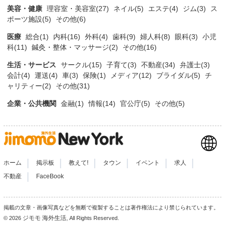
美容・健康
理容室・美容室(27)
ネイル(5)
エステ(4)
ジム(3)
ス
ポーツ施設(5)
その他(6)
医療
総合(1)
内科(16)
外科(4)
歯科(9)
婦人科(8)
眼科(3)
小児
科(11)
鍼灸・整体・マッサージ(2)
その他(16)
生活・サービス
サークル(15)
子育て(3)
不動産(34)
弁護士(3)
会計(4)
運送(4)
車(3)
保険(1)
メディア(12)
ブライダル(5)
チ
ャリティー(2)
その他(31)
企業・公共機関
金融(1)
情報(14)
官公庁(5)
その他(5)
|
|
|
|
|
|
ホーム
掲示板
教えて!
タウン
イベント
求人
|
不動産
FaceBook
掲載の文章・画像写真などを無断で複製することは著作権法により禁じられています。
ジモモ 海外生活
© 2026
, All Rights Reserved.