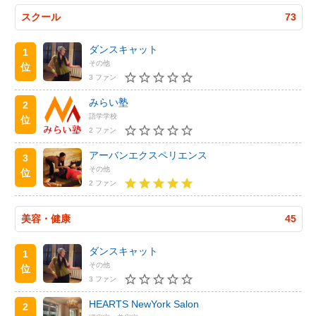
スクール
73
ダンスキャット
1
その他
位
3 ファン
みらい塾
2
語学学校
位
2 ファン
アーバンエクスペリエンス
3
その他
位
2 ファン
美容・健康
45
ダンスキャット
1
その他
位
3 ファン
HEARTS NewYork Salon
2