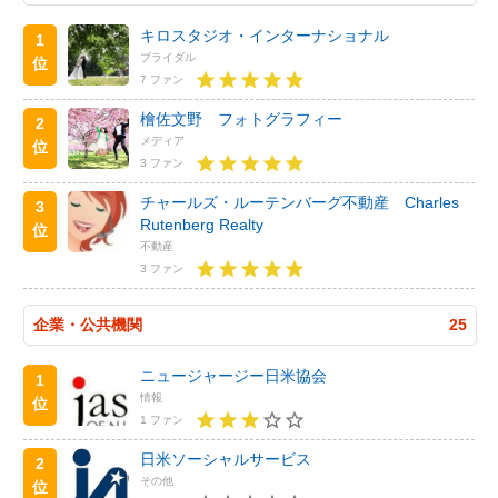
キロスタジオ・インターナショナル
1
ブライダル
位
7 ファン
檜佐文野 フォトグラフィー
2
メディア
位
3 ファン
チャールズ・ルーテンバーグ不動産 Charles
3
Rutenberg Realty
位
不動産
3 ファン
企業・公共機関
25
ニュージャージー日米協会
1
情報
位
1 ファン
日米ソーシャルサービス
2
その他
位