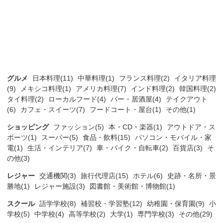
グルメ
日本料理(11)
中華料理(1)
フランス料理(2)
イタリア料理
(9)
メキシコ料理(1)
アメリカ料理(7)
インド料理(2)
韓国料理(2)
タイ料理(2)
ローカルフード(4)
バー・居酒屋(4)
テイクアウト
(6)
カフェ・スイーツ(7)
フードコート・屋台(1)
その他(1)
ショッピング
ファッション(5)
本・CD・楽器(1)
アウトドア・ス
ポーツ(1)
スーパー(5)
食品・飲料(15)
パソコン・モバイル・家
電(1)
生活・インテリア(7)
車・バイク・自転車(2)
百貨店(3)
そ
の他(3)
レジャー
交通機関(3)
旅行代理店(15)
ホテル(6)
史跡・名所・景
勝地(1)
レジャー施設(3)
図書館・美術館・博物館(1)
スクール
語学学校(8)
補習校・学習塾(12)
幼稚園・保育園(9)
小
学校(5)
中学校(4)
高等学校(2)
大学(1)
専門学校(3)
その他(29)