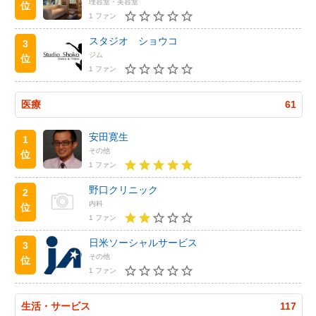
理容室・美容室
位
1 ファン
スタジオ ショウコ
3
ジム
位
1 ファン
医療
61
安田寛生
1
その他
位
1 ファン
野口クリニック
2
内科
位
1 ファン
日米ソーシャルサービス
3
その他
位
1 ファン
生活・サービス
117