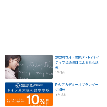
2026年3月下旬開講・NYネイ
ティブ英語講師による英会話
教
166日前
F+Uアカデミーオブランゲー
ジ開校！
１年以上