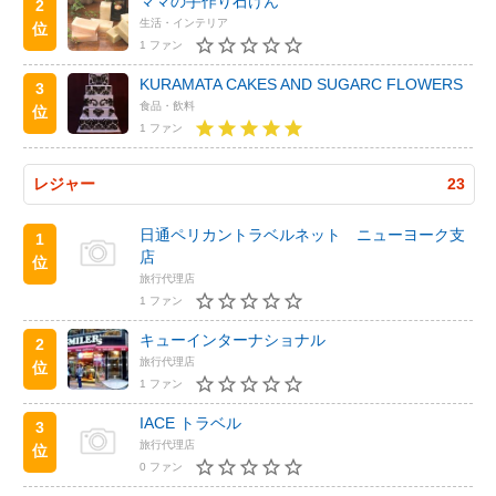
ママの手作り石けん
2
生活・インテリア
位
1 ファン
KURAMATA CAKES AND SUGARC FLOWERS
3
食品・飲料
位
1 ファン
レジャー
23
日通ペリカントラベルネット ニューヨーク支
1
店
位
旅行代理店
1 ファン
キューインターナショナル
2
旅行代理店
位
1 ファン
IACE トラベル
3
旅行代理店
位
0 ファン