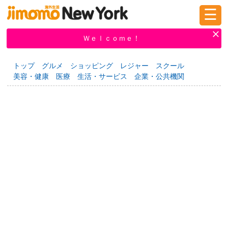
☰
ログイン
新規登録
Ｗｅｌｃｏｍｅ！
トップ
グルメ
ショッピング
レジャー
スクール
美容・健康
医療
生活・サービス
企業・公共機関
掲示板
タウン情報
教えて！
ニュース
イベント
求人
物件
習い事