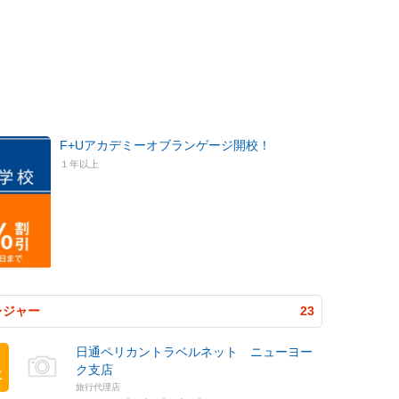
F+Uアカデミーオブランゲージ開校！
１年以上
レジャー
23
日通ペリカントラベルネット ニューヨー
ク支店
位
旅行代理店