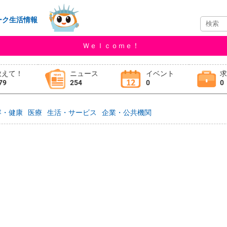
ーク生活情報
Ｗｅｌｃｏｍｅ！
教えて！
ニュース
イベント
79
254
0
0
容・健康
医療
生活・サービス
企業・公共機関