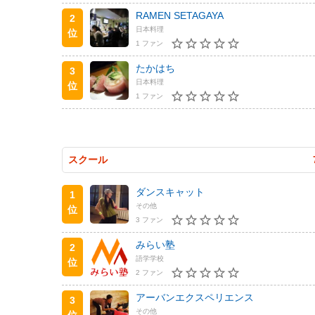
RAMEN SETAGAYA
2
日本料理
位
1 ファン
たかはち
3
日本料理
位
1 ファン
スクール
ダンスキャット
1
その他
位
3 ファン
みらい塾
2
語学学校
位
2 ファン
アーバンエクスペリエンス
3
その他
位