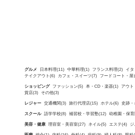
グルメ
日本料理(11)
中華料理(1)
フランス料理(2)
イタ
テイクアウト(6)
カフェ・スイーツ(7)
フードコート・屋台
ショッピング
ファッション(5)
本・CD・楽器(1)
アウト
貨店(3)
その他(3)
レジャー
交通機関(3)
旅行代理店(15)
ホテル(6)
史跡・
スクール
語学学校(8)
補習校・学習塾(12)
幼稚園・保育園
美容・健康
理容室・美容室(27)
ネイル(5)
エステ(4)
ジ
医療
総合(1)
内科(16)
外科(4)
歯科(9)
婦人科(8)
眼科(