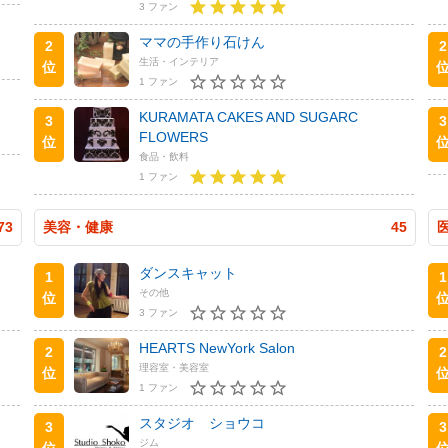
3 ファン
ママの手作り石けん
2
2
生活・インテリア
位
1 ファン
KURAMATA CAKES AND SUGARC
3
3
FLOWERS
位
食品・飲料
1 ファン
73
美容・健康
45
ダンスキャット
1
1
その他
位
3 ファン
HEARTS NewYork Salon
2
2
理容室・美容室
位
1 ファン
スタジオ ショウコ
3
3
ジム
位