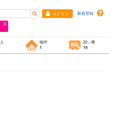
新規登録
ログイン
求人
物件
習い事
1
16