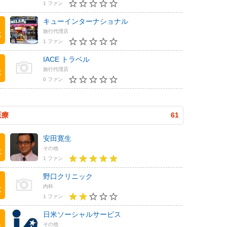
1 ファン
キューインターナショナル
旅行代理店
位
1 ファン
IACE トラベル
旅行代理店
位
0 ファン
医療
61
安田寛生
その他
位
1 ファン
野口クリニック
内科
位
1 ファン
日米ソーシャルサービス
その他
位