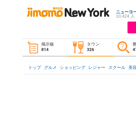
ニューヨ
10,424 人
ログイン
新規登録
掲示板
タウン
掲示板
タウン情報
教えて！
814
326
4
トップ
グルメ
ショッピング
レジャー
スクール
美
ニュース
イベント
求人
物件
習い事