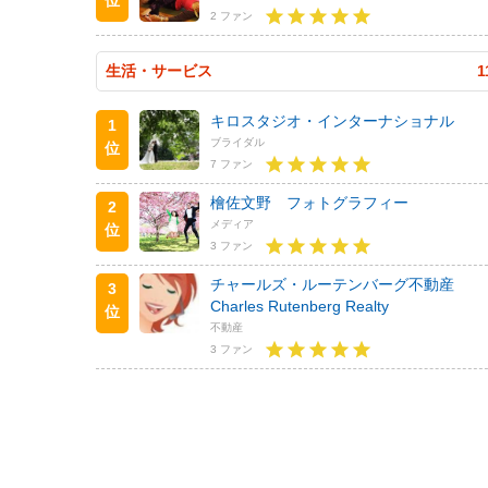
2 ファン
生活・サービス
1
キロスタジオ・インターナショナル
1
ブライダル
位
7 ファン
檜佐文野 フォトグラフィー
2
メディア
位
3 ファン
チャールズ・ルーテンバーグ不動産
3
Charles Rutenberg Realty
位
不動産
3 ファン