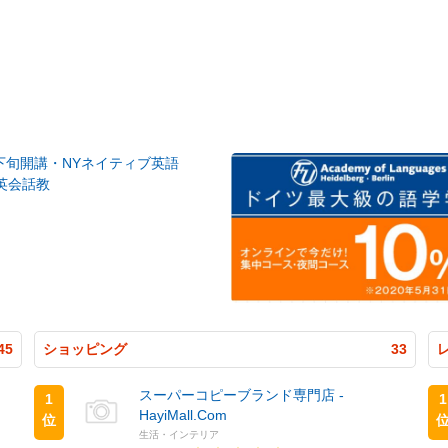
月下旬開講・NYネイティブ英語
英会話教
45
ショッピング
33
スーパーコピーブランド専門店 -
1
1
HayiMall.Com
位
生活・インテリア