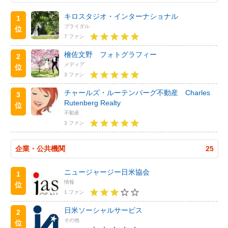
キロスタジオ・インターナショナル
1
ブライダル
位
7 ファン
檜佐文野 フォトグラフィー
2
メディア
位
3 ファン
チャールズ・ルーテンバーグ不動産 Charles
3
Rutenberg Realty
位
不動産
3 ファン
企業・公共機関
25
ニュージャージー日米協会
1
情報
位
1 ファン
日米ソーシャルサービス
2
その他
位