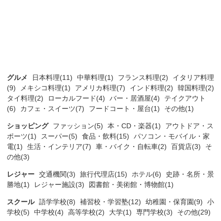
グルメ
日本料理(11)
中華料理(1)
フランス料理(2)
イタリア料理
(9)
メキシコ料理(1)
アメリカ料理(7)
インド料理(2)
韓国料理(2)
タイ料理(2)
ローカルフード(4)
バー・居酒屋(4)
テイクアウト
(6)
カフェ・スイーツ(7)
フードコート・屋台(1)
その他(1)
ショッピング
ファッション(5)
本・CD・楽器(1)
アウトドア・ス
ポーツ(1)
スーパー(5)
食品・飲料(15)
パソコン・モバイル・家
電(1)
生活・インテリア(7)
車・バイク・自転車(2)
百貨店(3)
そ
の他(3)
レジャー
交通機関(3)
旅行代理店(15)
ホテル(6)
史跡・名所・景
勝地(1)
レジャー施設(3)
図書館・美術館・博物館(1)
スクール
語学学校(8)
補習校・学習塾(12)
幼稚園・保育園(9)
小
学校(5)
中学校(4)
高等学校(2)
大学(1)
専門学校(3)
その他(29)