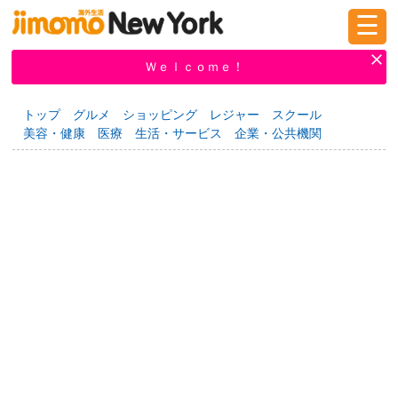
☰
ログイン
新規登録
Ｗｅｌｃｏｍｅ！
トップ
グルメ
ショッピング
レジャー
スクール
美容・健康
医療
生活・サービス
企業・公共機関
掲示板
タウン情報
教えて！
ニュース
イベント
求人
物件
習い事