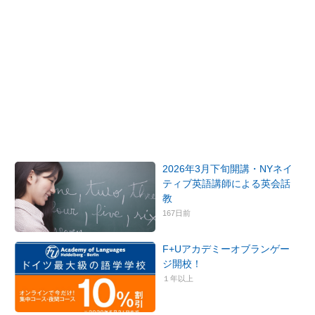
2026年3月下旬開講・NYネイ
ティブ英語講師による英会話
教
167日前
F+Uアカデミーオブランゲー
ジ開校！
１年以上