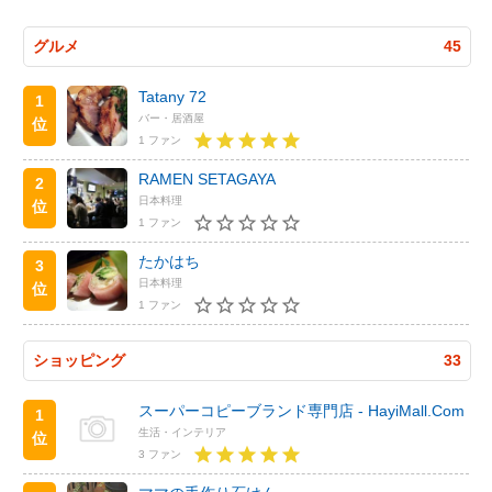
グルメ
45
Tatany 72
1
バー・居酒屋
位
1 ファン
RAMEN SETAGAYA
2
日本料理
位
1 ファン
たかはち
3
日本料理
位
1 ファン
ショッピング
33
スーパーコピーブランド専門店 - HayiMall.Com
1
生活・インテリア
位
3 ファン