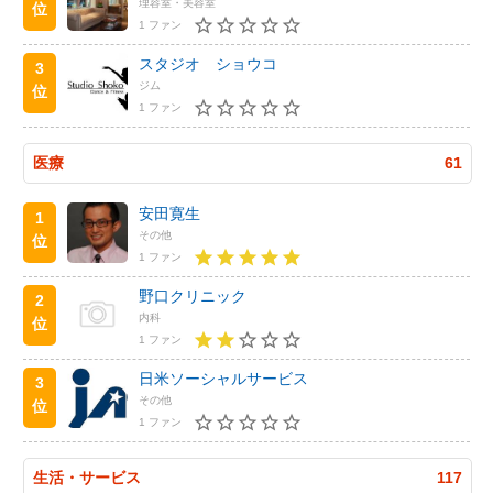
理容室・美容室
位
1 ファン
スタジオ ショウコ
3
ジム
位
1 ファン
医療
61
安田寛生
1
その他
位
1 ファン
野口クリニック
2
内科
位
1 ファン
日米ソーシャルサービス
3
その他
位
1 ファン
生活・サービス
117