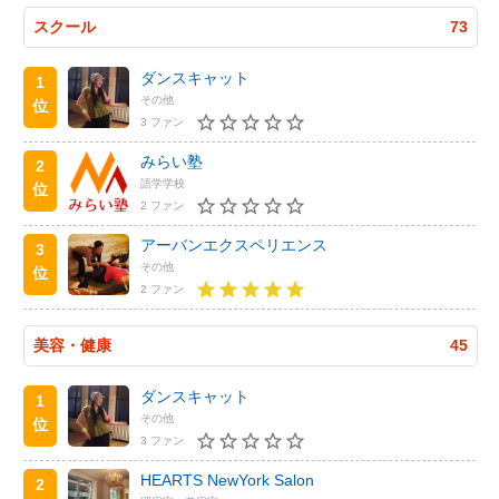
スクール
73
ダンスキャット
1
その他
位
3 ファン
みらい塾
2
語学学校
位
2 ファン
アーバンエクスペリエンス
3
その他
位
2 ファン
美容・健康
45
ダンスキャット
1
その他
位
3 ファン
HEARTS NewYork Salon
2