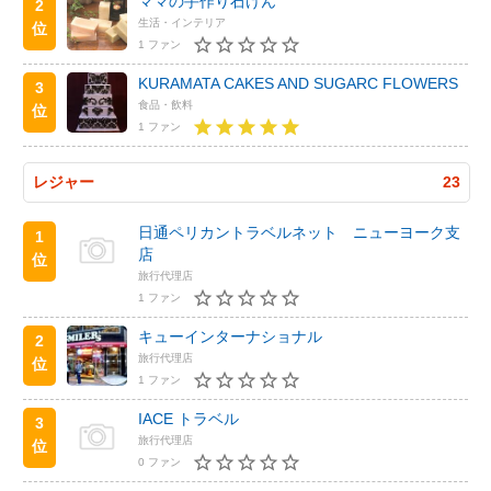
ママの手作り石けん
2
生活・インテリア
位
1 ファン
KURAMATA CAKES AND SUGARC FLOWERS
3
食品・飲料
位
1 ファン
レジャー
23
日通ペリカントラベルネット ニューヨーク支
1
店
位
旅行代理店
1 ファン
キューインターナショナル
2
旅行代理店
位
1 ファン
IACE トラベル
3
旅行代理店
位
0 ファン