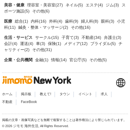
美容・健康
理容室・美容室(27)
ネイル(5)
エステ(4)
ジム(3)
ス
ポーツ施設(5)
その他(6)
医療
総合(1)
内科(16)
外科(4)
歯科(9)
婦人科(8)
眼科(3)
小児
科(11)
鍼灸・整体・マッサージ(2)
その他(16)
生活・サービス
サークル(15)
子育て(3)
不動産(34)
弁護士(3)
会計(4)
運送(4)
車(3)
保険(1)
メディア(12)
ブライダル(5)
チ
ャリティー(2)
その他(31)
企業・公共機関
金融(1)
情報(14)
官公庁(5)
その他(5)
|
|
|
|
|
|
ホーム
掲示板
教えて!
タウン
イベント
求人
|
不動産
FaceBook
掲載の文章・画像写真などを無断で複製することは著作権法により禁じられています。
ジモモ 海外生活
© 2026
, All Rights Reserved.