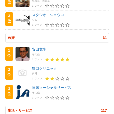
理容室・美容室
位
1 ファン
スタジオ ショウコ
3
ジム
位
1 ファン
医療
61
安田寛生
1
その他
位
1 ファン
野口クリニック
2
内科
位
1 ファン
日米ソーシャルサービス
3
その他
位
1 ファン
生活・サービス
117