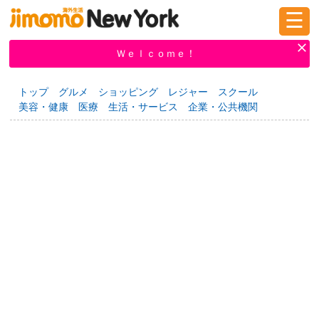
☰
ログイン
新規登録
Ｗｅｌｃｏｍｅ！
トップ
グルメ
ショッピング
レジャー
スクール
美容・健康
医療
生活・サービス
企業・公共機関
掲示板
タウン情報
教えて！
ニュース
イベント
求人
物件
習い事