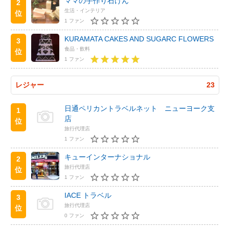
ママの手作り石けん
2
生活・インテリア
位
1 ファン
KURAMATA CAKES AND SUGARC FLOWERS
3
食品・飲料
位
1 ファン
レジャー
23
日通ペリカントラベルネット ニューヨーク支
1
店
位
旅行代理店
1 ファン
キューインターナショナル
2
旅行代理店
位
1 ファン
IACE トラベル
3
旅行代理店
位
0 ファン