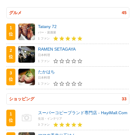
グルメ
45
Tatany 72
1
バー・居酒屋
位
1 ファン
RAMEN SETAGAYA
2
日本料理
位
1 ファン
たかはち
3
日本料理
位
1 ファン
ショッピング
33
スーパーコピーブランド専門店 - HayiMall.Com
1
生活・インテリア
位
3 ファン