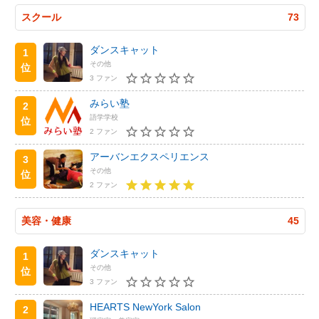
スクール
73
ダンスキャット
1
その他
位
3 ファン
みらい塾
2
語学学校
位
2 ファン
アーバンエクスペリエンス
3
その他
位
2 ファン
美容・健康
45
ダンスキャット
1
その他
位
3 ファン
HEARTS NewYork Salon
2