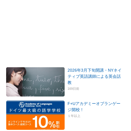
2026年3月下旬開講・NYネイ
ティブ英語講師による英会話
教
169日前
F+Uアカデミーオブランゲー
ジ開校！
１年以上