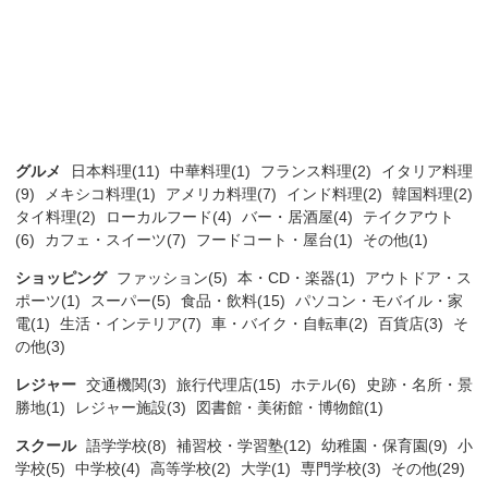
グルメ
日本料理(11)
中華料理(1)
フランス料理(2)
イタリア料理
(9)
メキシコ料理(1)
アメリカ料理(7)
インド料理(2)
韓国料理(2)
タイ料理(2)
ローカルフード(4)
バー・居酒屋(4)
テイクアウト
(6)
カフェ・スイーツ(7)
フードコート・屋台(1)
その他(1)
ショッピング
ファッション(5)
本・CD・楽器(1)
アウトドア・ス
ポーツ(1)
スーパー(5)
食品・飲料(15)
パソコン・モバイル・家
電(1)
生活・インテリア(7)
車・バイク・自転車(2)
百貨店(3)
そ
の他(3)
レジャー
交通機関(3)
旅行代理店(15)
ホテル(6)
史跡・名所・景
勝地(1)
レジャー施設(3)
図書館・美術館・博物館(1)
スクール
語学学校(8)
補習校・学習塾(12)
幼稚園・保育園(9)
小
学校(5)
中学校(4)
高等学校(2)
大学(1)
専門学校(3)
その他(29)