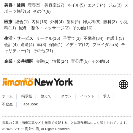
美容・健康
理容室・美容室(27)
ネイル(5)
エステ(4)
ジム(3)
ス
ポーツ施設(5)
その他(6)
医療
総合(1)
内科(16)
外科(4)
歯科(9)
婦人科(8)
眼科(3)
小児
科(11)
鍼灸・整体・マッサージ(2)
その他(16)
生活・サービス
サークル(15)
子育て(3)
不動産(34)
弁護士(3)
会計(4)
運送(4)
車(3)
保険(1)
メディア(12)
ブライダル(5)
チ
ャリティー(2)
その他(31)
企業・公共機関
金融(1)
情報(14)
官公庁(5)
その他(5)
|
|
|
|
|
|
ホーム
掲示板
教えて!
タウン
イベント
求人
|
不動産
FaceBook
掲載の文章・画像写真などを無断で複製することは著作権法により禁じられています。
ジモモ 海外生活
© 2026
, All Rights Reserved.