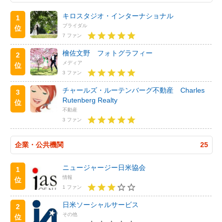
キロスタジオ・インターナショナル
1
ブライダル
位
7 ファン
檜佐文野 フォトグラフィー
2
メディア
位
3 ファン
チャールズ・ルーテンバーグ不動産 Charles
3
Rutenberg Realty
位
不動産
3 ファン
企業・公共機関
25
ニュージャージー日米協会
1
情報
位
1 ファン
日米ソーシャルサービス
2
その他
位