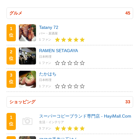
グルメ
45
Tatany 72
1
バー・居酒屋
位
1 ファン
RAMEN SETAGAYA
2
日本料理
位
1 ファン
たかはち
3
日本料理
位
1 ファン
ショッピング
33
スーパーコピーブランド専門店 - HayiMall.Com
1
生活・インテリア
位
3 ファン