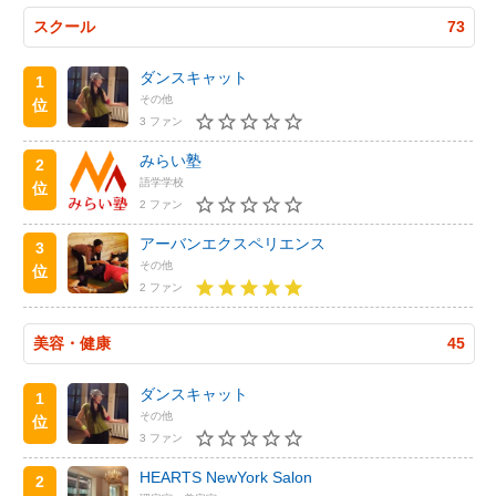
スクール
73
ダンスキャット
1
その他
位
3 ファン
みらい塾
2
語学学校
位
2 ファン
アーバンエクスペリエンス
3
その他
位
2 ファン
美容・健康
45
ダンスキャット
1
その他
位
3 ファン
HEARTS NewYork Salon
2