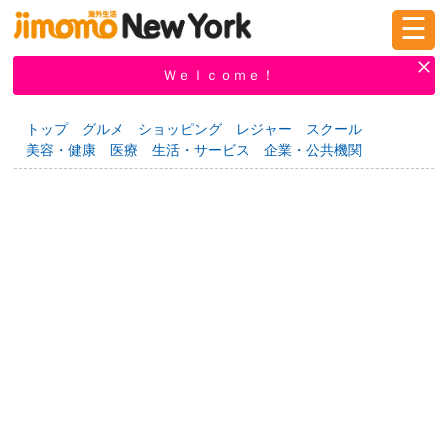
☰
ログイン
新規登録
Ｗｅｌｃｏｍｅ！
トップ
グルメ
ショッピング
レジャー
スクール
美容・健康
医療
生活・サービス
企業・公共機関
掲示板
タウン情報
教えて！
ニュース
イベント
求人
物件
習い事