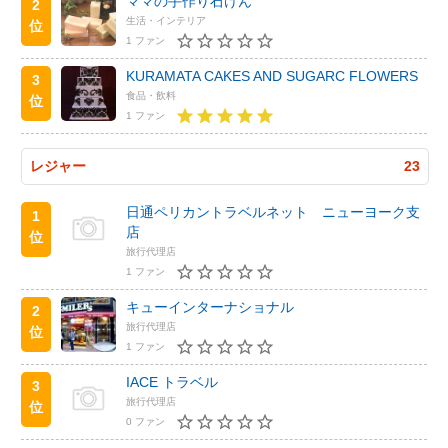
ママの手作り石けん
2
生活・インテリア
位
1 ファン
KURAMATA CAKES AND SUGARC FLOWERS
3
食品・飲料
位
1 ファン
レジャー
23
日通ペリカントラベルネット ニューヨーク支
1
店
位
旅行代理店
1 ファン
キューインターナショナル
2
旅行代理店
位
1 ファン
IACE トラベル
3
旅行代理店
位
0 ファン