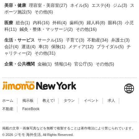
美容・健康
理容室・美容室(27)
ネイル(5)
エステ(4)
ジム(3)
ス
ポーツ施設(5)
その他(6)
医療
総合(1)
内科(16)
外科(4)
歯科(9)
婦人科(8)
眼科(3)
小児
科(11)
鍼灸・整体・マッサージ(2)
その他(16)
生活・サービス
サークル(15)
子育て(3)
不動産(34)
弁護士(3)
会計(4)
運送(4)
車(3)
保険(1)
メディア(12)
ブライダル(5)
チ
ャリティー(2)
その他(31)
企業・公共機関
金融(1)
情報(14)
官公庁(5)
その他(5)
|
|
|
|
|
|
ホーム
掲示板
教えて!
タウン
イベント
求人
|
不動産
FaceBook
掲載の文章・画像写真などを無断で複製することは著作権法により禁じられています。
ジモモ 海外生活
© 2026
, All Rights Reserved.