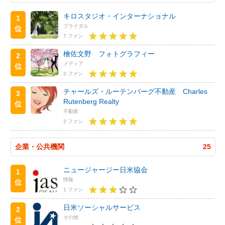
キロスタジオ・インターナショナル
1
ブライダル
位
7 ファン
檜佐文野 フォトグラフィー
2
メディア
位
3 ファン
チャールズ・ルーテンバーグ不動産 Charles
3
Rutenberg Realty
位
不動産
3 ファン
企業・公共機関
25
ニュージャージー日米協会
1
情報
位
1 ファン
日米ソーシャルサービス
2
その他
位