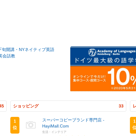
月下旬開講・NYネイティブ英語
英会話教
45
ショッピング
33
スーパーコピーブランド専門店 -
1
1
HayiMall.Com
位
生活・インテリア