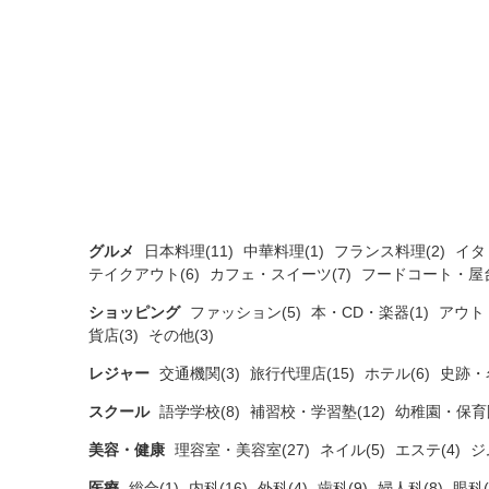
グルメ
日本料理(11)
中華料理(1)
フランス料理(2)
イタ
テイクアウト(6)
カフェ・スイーツ(7)
フードコート・屋台
ショッピング
ファッション(5)
本・CD・楽器(1)
アウト
貨店(3)
その他(3)
レジャー
交通機関(3)
旅行代理店(15)
ホテル(6)
史跡・
スクール
語学学校(8)
補習校・学習塾(12)
幼稚園・保育園
美容・健康
理容室・美容室(27)
ネイル(5)
エステ(4)
ジ
医療
総合(1)
内科(16)
外科(4)
歯科(9)
婦人科(8)
眼科(