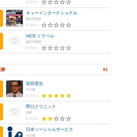
1 ファン
キューインターナショナル
旅行代理店
位
1 ファン
IACE トラベル
旅行代理店
位
0 ファン
医療
61
安田寛生
その他
位
1 ファン
野口クリニック
内科
位
1 ファン
日米ソーシャルサービス
その他
位