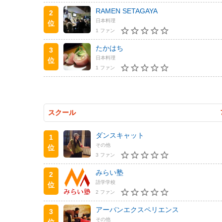
RAMEN SETAGAYA
2
日本料理
位
1 ファン
たかはち
3
日本料理
位
1 ファン
スクール
ダンスキャット
1
その他
位
3 ファン
みらい塾
2
語学学校
位
2 ファン
アーバンエクスペリエンス
3
その他
位