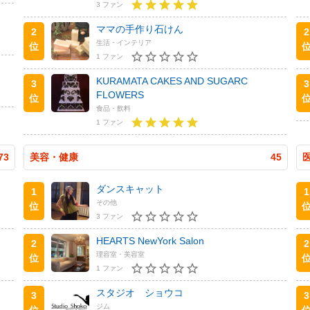
3 ファン
ママの手作り石けん
2
2
生活・インテリア
位
1 ファン
KURAMATA CAKES AND SUGARC
3
3
FLOWERS
位
食品・飲料
1 ファン
73
美容・健康
45
ダンスキャット
1
1
その他
位
3 ファン
HEARTS NewYork Salon
2
2
理容室・美容室
位
1 ファン
スタジオ ショウコ
3
3
ジム
位