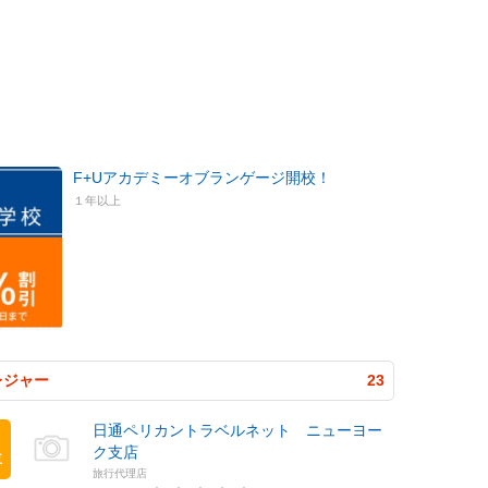
F+Uアカデミーオブランゲージ開校！
１年以上
レジャー
23
日通ペリカントラベルネット ニューヨー
ク支店
位
旅行代理店