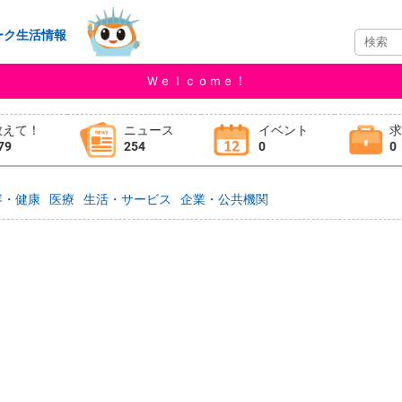
ーク生活情報
Ｗｅｌｃｏｍｅ！
教えて！
ニュース
イベント
79
254
0
0
容・健康
医療
生活・サービス
企業・公共機関