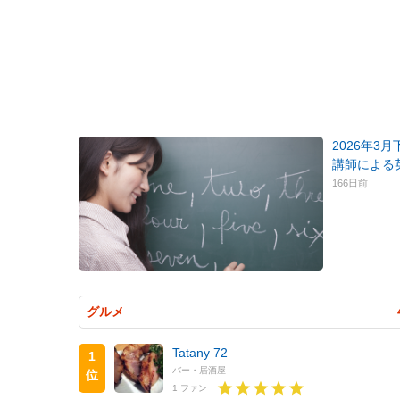
2026年3
講師による
166日前
グルメ
Tatany 72
1
バー・居酒屋
位
1 ファン