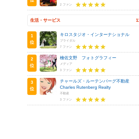
2 ファン
生活・サービス
1
キロスタジオ・インターナショナル
1
ブライダル
位
7 ファン
檜佐文野 フォトグラフィー
2
メディア
位
3 ファン
チャールズ・ルーテンバーグ不動産
3
Charles Rutenberg Realty
位
不動産
3 ファン