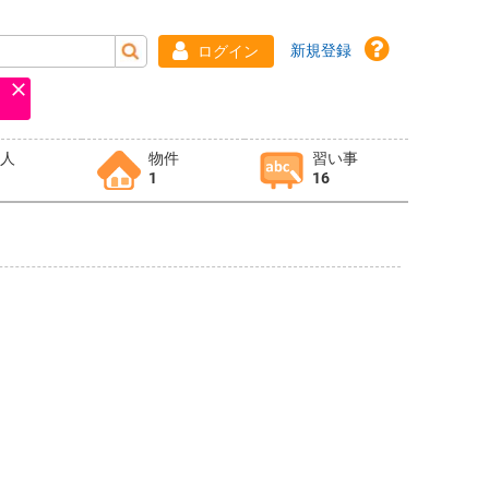
新規登録
ログイン
求人
物件
習い事
1
16