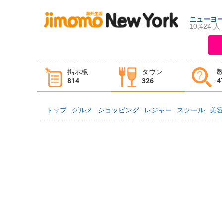
ニューヨ
10,424 人
ログイン
新規登録
掲示板
タウン
掲示板
タウン情報
教えて！
814
326
4
トップ
グルメ
ショッピング
レジャー
スクール
美
ニュース
イベント
求人
物件
習い事