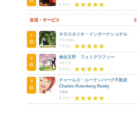
2 ファン
生活・サービス
1
キロスタジオ・インターナショナル
1
ブライダル
位
7 ファン
檜佐文野 フォトグラフィー
2
メディア
位
3 ファン
チャールズ・ルーテンバーグ不動産
3
Charles Rutenberg Realty
位
不動産
3 ファン