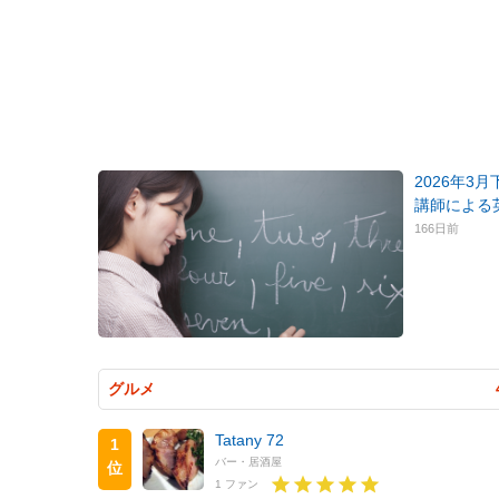
2026年3
講師による
166日前
グルメ
Tatany 72
1
バー・居酒屋
位
1 ファン