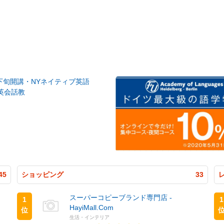
月下旬開講・NYネイティブ英語
英会話教
45
ショッピング
33
スーパーコピーブランド専門店 -
1
1
HayiMall.Com
位
生活・インテリア