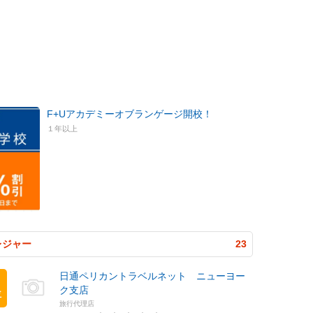
F+Uアカデミーオブランゲージ開校！
１年以上
レジャー
23
日通ペリカントラベルネット ニューヨー
ク支店
位
旅行代理店