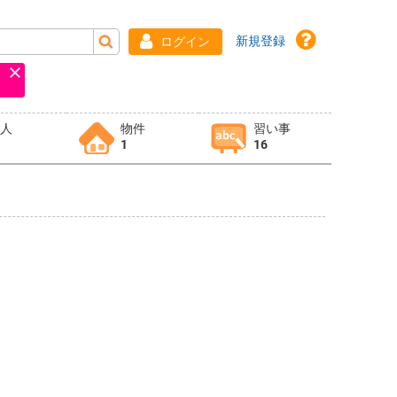
新規登録
ログイン
求人
物件
習い事
1
16