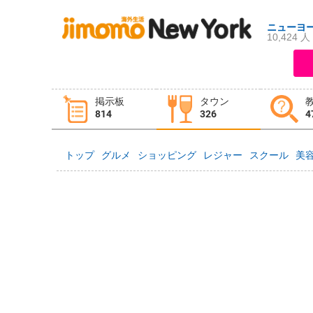
ニューヨ
10,424 人
ログイン
新規登録
掲示板
タウン
掲示板
タウン情報
教えて！
814
326
4
トップ
グルメ
ショッピング
レジャー
スクール
美
ニュース
イベント
求人
物件
習い事