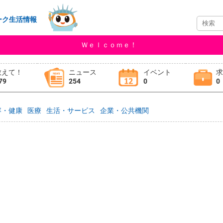
ーク生活情報
Ｗｅｌｃｏｍｅ！
教えて！
ニュース
イベント
79
254
0
0
容・健康
医療
生活・サービス
企業・公共機関