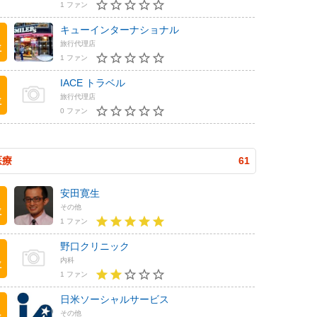
1 ファン
キューインターナショナル
旅行代理店
位
1 ファン
IACE トラベル
旅行代理店
位
0 ファン
医療
61
安田寛生
その他
位
1 ファン
野口クリニック
内科
位
1 ファン
日米ソーシャルサービス
その他
位