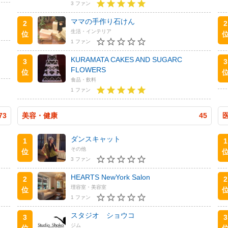
3 ファン
ママの手作り石けん
2
2
生活・インテリア
位
1 ファン
KURAMATA CAKES AND SUGARC
3
3
FLOWERS
位
食品・飲料
1 ファン
73
美容・健康
45
ダンスキャット
1
1
その他
位
3 ファン
HEARTS NewYork Salon
2
2
理容室・美容室
位
1 ファン
スタジオ ショウコ
3
3
ジム
位