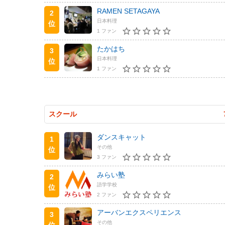
RAMEN SETAGAYA
2
日本料理
位
1 ファン
たかはち
3
日本料理
位
1 ファン
スクール
ダンスキャット
1
その他
位
3 ファン
みらい塾
2
語学学校
位
2 ファン
アーバンエクスペリエンス
3
その他
位