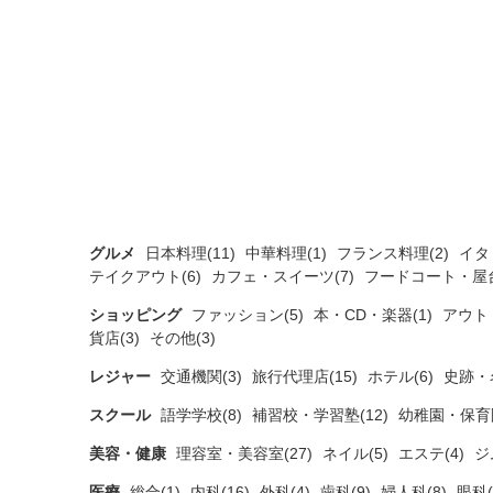
グルメ
日本料理(11)
中華料理(1)
フランス料理(2)
イタ
テイクアウト(6)
カフェ・スイーツ(7)
フードコート・屋台
ショッピング
ファッション(5)
本・CD・楽器(1)
アウト
貨店(3)
その他(3)
レジャー
交通機関(3)
旅行代理店(15)
ホテル(6)
史跡・
スクール
語学学校(8)
補習校・学習塾(12)
幼稚園・保育園
美容・健康
理容室・美容室(27)
ネイル(5)
エステ(4)
ジ
医療
総合(1)
内科(16)
外科(4)
歯科(9)
婦人科(8)
眼科(